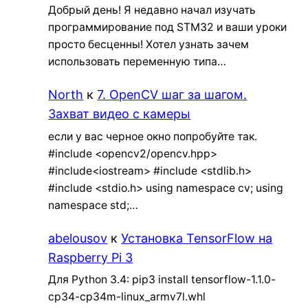
Добрый день! Я недавно начал изучать
программирование под STM32 и ваши уроки
просто бесценны! Хотел узнать зачем
использовать переменную типа…
North
к
7. OpenCV шаг за шагом.
Захват видео с камеры
если у вас черное окно попробуйте так.
#include <opencv2/opencv.hpp>
#include<iostream> #include <stdlib.h>
#include <stdio.h> using namespace cv; using
namespace std;…
abelousov
к
Установка TensorFlow на
Raspberry Pi 3
Для Python 3.4: pip3 install tensorflow-1.1.0-
cp34-cp34m-linux_armv7l.whl