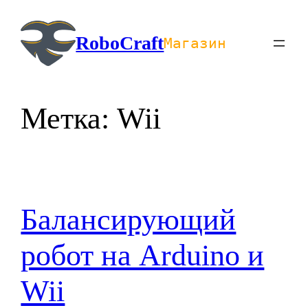
Перейти
к
RoboCraft
Магазин
содержимому
Метка:
Wii
Балансирующий
робот на Arduino и
Wii