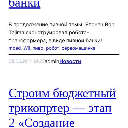
банки
В продолжение пивной темы: Японец Ron
Tajima сконструировал робота-
трансформера, в виде пивной банки!
mbed
, 
Wii
, 
пиво
, 
робот
, 
сервомашинка
admin
Новости
08.06.2011 19:27
Строим бюджетный
трикопртер — этап
2 «Создание