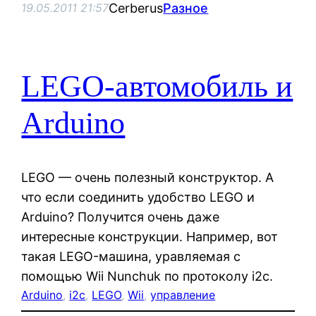
Cerberus
Разное
19.05.2011 21:57
LEGO-автомобиль и
Arduino
LEGO — очень полезный конструктор. А
что если соединить удобство LEGO и
Arduino? Получится очень даже
интересные конструкции. Например, вот
такая LEGO-машина, уравляемая с
помощью Wii Nunchuk по протоколу i2c.
Arduino
, 
i2c
, 
LEGO
, 
Wii
, 
управление