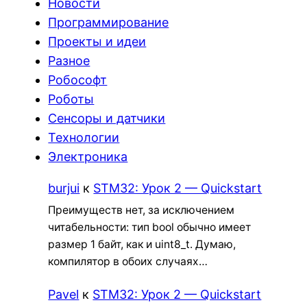
Новости
Программирование
Проекты и идеи
Разное
Робософт
Роботы
Сенсоры и датчики
Технологии
Электроника
burjui
к
STM32: Урок 2 — Quickstart
Преимуществ нет, за исключением
читабельности: тип bool обычно имеет
размер 1 байт, как и uint8_t. Думаю,
компилятор в обоих случаях…
Pavel
к
STM32: Урок 2 — Quickstart