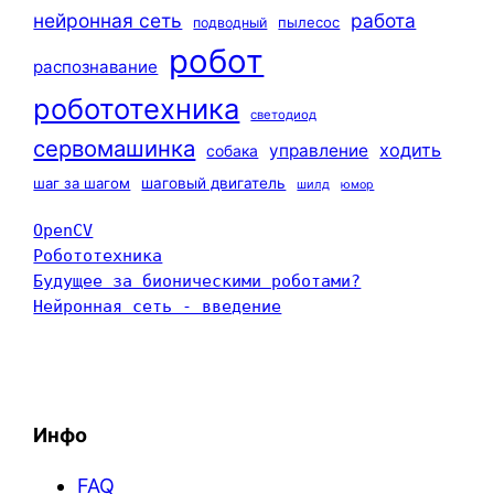
нейронная сеть
работа
пылесос
подводный
робот
распознавание
робототехника
светодиод
сервомашинка
ходить
управление
собака
шаг за шагом
шаговый двигатель
шилд
юмор
OpenCV
Робототехника
Будущее за бионическими роботами?
Нейронная сеть - введение
Инфо
FAQ