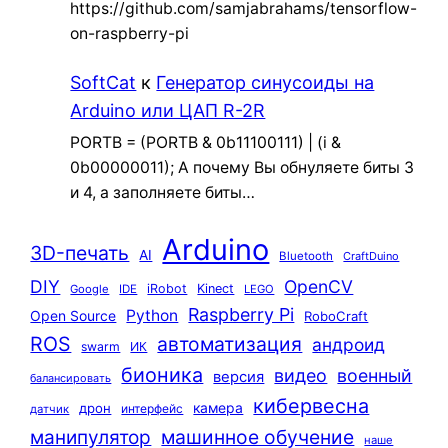
https://github.com/samjabrahams/tensorflow-
on-raspberry-pi
SoftCat
к
Генератор синусоиды на
Arduino или ЦАП R-2R
PORTB = (PORTB & 0b11100111) | (i &
0b00000011); А почему Вы обнуляете биты 3
и 4, а заполняете биты…
Arduino
3D-печать
AI
Bluetooth
CraftDuino
DIY
OpenCV
iRobot
Kinect
Google
IDE
LEGO
Raspberry Pi
Python
Open Source
RoboCraft
ROS
автоматизация
андроид
swarm
ИК
бионика
видео
военный
версия
балансировать
кибервесна
камера
дрон
интерфейс
датчик
машинное обучение
манипулятор
наше