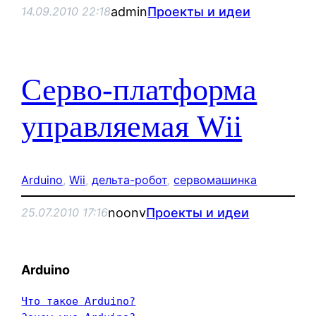
admin
Проекты и идеи
14.09.2010 22:18
Серво-платформа
управляемая Wii
Arduino
, 
Wii
, 
дельта-робот
, 
сервомашинка
noonv
Проекты и идеи
25.07.2010 17:16
Arduino
Что такое Arduino?