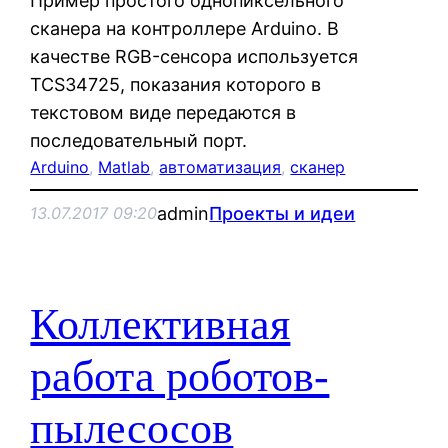
Пример простого однопиксельного
сканера на контроллере Arduino. В
качестве RGB-сенсора используется
TCS34725, показания которого в
текстовом виде передаются в
последовательный порт.
Arduino
, 
Matlab
, 
автоматизация
, 
сканер
admin
Проекты и идеи
13.07.2017 09:20
Коллективная
работа роботов-
пылесосов