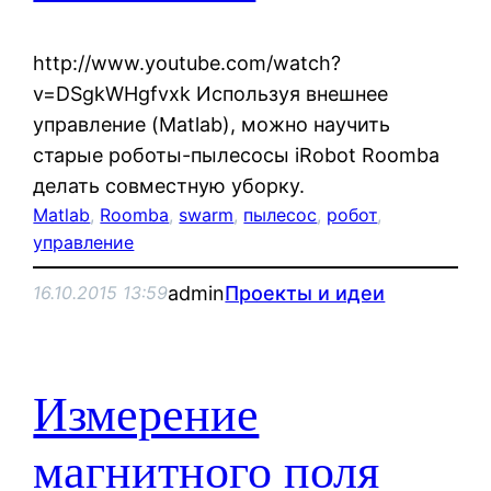
http://www.youtube.com/watch?
v=DSgkWHgfvxk Используя внешнее
управление (Matlab), можно научить
старые роботы-пылесосы iRobot Roomba
делать совместную уборку.
Matlab
, 
Roomba
, 
swarm
, 
пылесос
, 
робот
, 
управление
admin
Проекты и идеи
16.10.2015 13:59
Измерение
магнитного поля