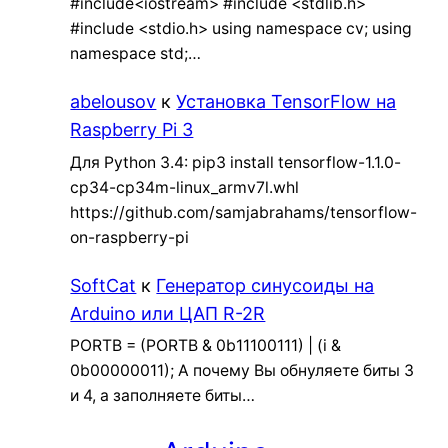
#include<iostream> #include <stdlib.h>
#include <stdio.h> using namespace cv; using
namespace std;…
abelousov
к
Установка TensorFlow на
Raspberry Pi 3
Для Python 3.4: pip3 install tensorflow-1.1.0-
cp34-cp34m-linux_armv7l.whl
https://github.com/samjabrahams/tensorflow-
on-raspberry-pi
SoftCat
к
Генератор синусоиды на
Arduino или ЦАП R-2R
PORTB = (PORTB & 0b11100111) | (i &
0b00000011); А почему Вы обнуляете биты 3
и 4, а заполняете биты…