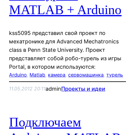
MATLAB + Arduino
kss5095 представил свой проект по
мехатронике для Advanced Mechatronics
class в Penn State University. Проект
представляет собой робо-турель из игры
Portal, в котором используются:
Arduino
, 
Matlab
, 
камера
, 
сервомашинка
, 
турель
admin
Проекты и идеи
11.05.2012 20:11
Подключаем