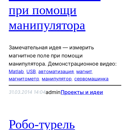
при помощи
манипулятора
Замечательная идея — измерить
магнитное поле при помощи
манипулятора. Демонстрационное видео:
Matlab
, 
USB
, 
автоматизация
, 
магнит
, 
магнитометр
, 
манипулятор
, 
сервомашинка
admin
Проекты и идеи
31.03.2014 14:04
Робо-турель