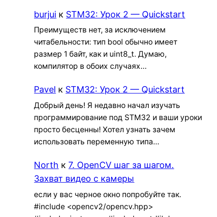
burjui
к
STM32: Урок 2 — Quickstart
Преимуществ нет, за исключением
читабельности: тип bool обычно имеет
размер 1 байт, как и uint8_t. Думаю,
компилятор в обоих случаях…
Pavel
к
STM32: Урок 2 — Quickstart
Добрый день! Я недавно начал изучать
программирование под STM32 и ваши уроки
просто бесценны! Хотел узнать зачем
использовать переменную типа…
North
к
7. OpenCV шаг за шагом.
Захват видео с камеры
если у вас черное окно попробуйте так.
#include <opencv2/opencv.hpp>