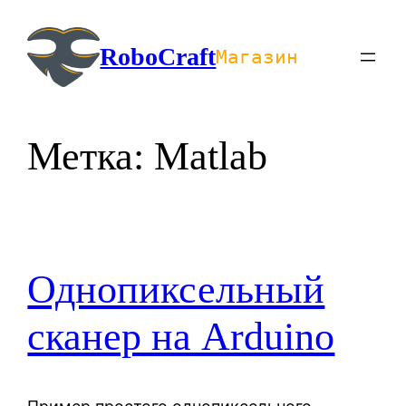
Перейти
к
RoboCraft
Магазин
содержимому
Метка:
Matlab
Однопиксельный
сканер на Arduino