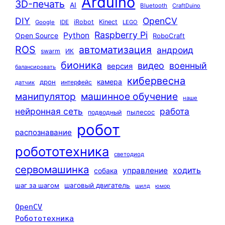
Arduino
3D-печать
AI
Bluetooth
CraftDuino
DIY
OpenCV
iRobot
Kinect
Google
IDE
LEGO
Raspberry Pi
Python
Open Source
RoboCraft
ROS
автоматизация
андроид
swarm
ИК
бионика
видео
военный
версия
балансировать
кибервесна
камера
дрон
интерфейс
датчик
машинное обучение
манипулятор
наше
нейронная сеть
работа
пылесос
подводный
робот
распознавание
робототехника
светодиод
сервомашинка
ходить
управление
собака
шаг за шагом
шаговый двигатель
шилд
юмор
OpenCV
Робототехника