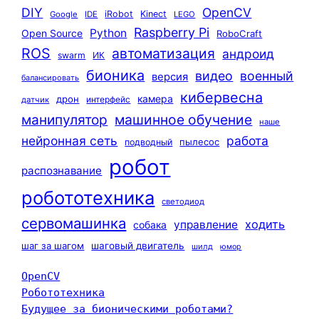
DIY
OpenCV
iRobot
Kinect
Google
IDE
LEGO
Raspberry Pi
Python
Open Source
RoboCraft
ROS
автоматизация
андроид
swarm
ИК
бионика
видео
военный
версия
балансировать
кибервесна
камера
дрон
интерфейс
датчик
машинное обучение
манипулятор
наше
нейронная сеть
работа
пылесос
подводный
робот
распознавание
робототехника
светодиод
сервомашинка
ходить
управление
собака
шаг за шагом
шаговый двигатель
шилд
юмор
OpenCV
Робототехника
Будущее за бионическими роботами?