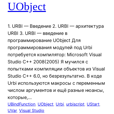
UObject
1. URBI — Введение 2. URBI — архитектура
URBI 3. URBI — введение в
программирование UObject Для
программирования модулей под Urbi
потребуется компилятор: Microsoft Visual
Studio C++ 2008(2005) Я мучился с
попытками компиляции объектов из Visual
Studio C++ 6.0, но безрезультатно. В коде
Urbi используются макросы с переменным
числом аргументов и ещё разные нюансы,
которые,…
UBindFunction
, 
UObject
, 
Urbi
, 
urbiscript
, 
UStart
, 
UVar
, 
Visual Studio