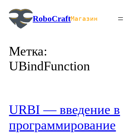
Перейти
к
RoboCraft
Магазин
содержимому
Метка:
UBindFunction
URBI — введение в
программирование