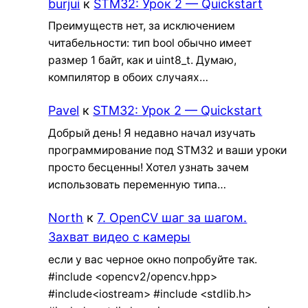
burjui
к
STM32: Урок 2 — Quickstart
Преимуществ нет, за исключением
читабельности: тип bool обычно имеет
размер 1 байт, как и uint8_t. Думаю,
компилятор в обоих случаях…
Pavel
к
STM32: Урок 2 — Quickstart
Добрый день! Я недавно начал изучать
программирование под STM32 и ваши уроки
просто бесценны! Хотел узнать зачем
использовать переменную типа…
North
к
7. OpenCV шаг за шагом.
Захват видео с камеры
если у вас черное окно попробуйте так.
#include <opencv2/opencv.hpp>
#include<iostream> #include <stdlib.h>