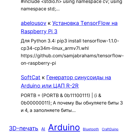
#include <stdio.h> using namespace cv; using
namespace std;…
abelousov
к
Установка TensorFlow на
Raspberry Pi 3
Для Python 3.4: pip3 install tensorflow-1.1.0-
cp34-cp34m-linux_armv7l.whl
https://github.com/samjabrahams/tensorflow-
on-raspberry-pi
SoftCat
к
Генератор синусоиды на
Arduino или ЦАП R-2R
PORTB = (PORTB & 0b11100111) | (i &
0b00000011); А почему Вы обнуляете биты 3
и 4, а заполняете биты…
Arduino
3D-печать
AI
Bluetooth
CraftDuino