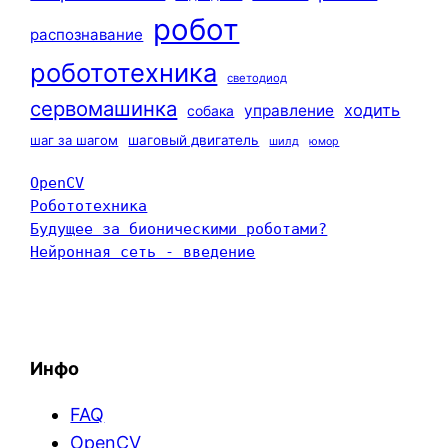
робот
распознавание
робототехника
светодиод
сервомашинка
ходить
управление
собака
шаг за шагом
шаговый двигатель
шилд
юмор
OpenCV
Робототехника
Будущее за бионическими роботами?
Нейронная сеть - введение
Инфо
FAQ
OpenCV