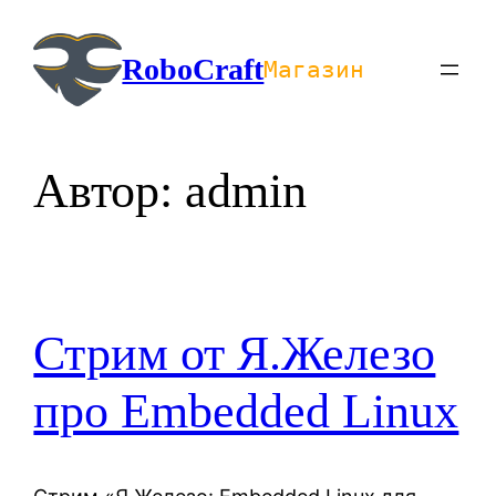
Перейти
к
RoboCraft
Магазин
содержимому
Автор:
admin
Стрим от Я.Железо
про Embedded Linux