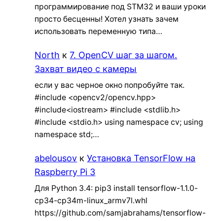
программирование под STM32 и ваши уроки
просто бесценны! Хотел узнать зачем
использовать переменную типа…
North
к
7. OpenCV шаг за шагом.
Захват видео с камеры
если у вас черное окно попробуйте так.
#include <opencv2/opencv.hpp>
#include<iostream> #include <stdlib.h>
#include <stdio.h> using namespace cv; using
namespace std;…
abelousov
к
Установка TensorFlow на
Raspberry Pi 3
Для Python 3.4: pip3 install tensorflow-1.1.0-
cp34-cp34m-linux_armv7l.whl
https://github.com/samjabrahams/tensorflow-