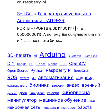
on-raspberry-pi
SoftCat
к
Генератор синусоиды на
Arduino или ЦАП R-2R
PORTB = (PORTB & 0b11100111) | (i &
0b00000011); А почему Вы обнуляете биты 3
и 4, а заполняете биты…
Arduino
3D-печать
AI
Bluetooth
CraftDuino
DIY
OpenCV
iRobot
Kinect
Google
IDE
LEGO
Raspberry Pi
Python
Open Source
RoboCraft
ROS
автоматизация
андроид
swarm
ИК
бионика
видео
военный
версия
балансировать
кибервесна
камера
дрон
интерфейс
датчик
машинное обучение
манипулятор
наше
нейронная сеть
работа
пылесос
подводный