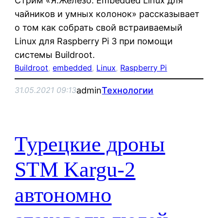
Стрим «Я.Железо: Embedded Linux для
чайников и умных колонок» рассказывает
о том как собрать свой встраиваемый
Linux для Raspberry Pi 3 при помощи
системы Buildroot.
Buildroot
, 
embedded
, 
Linux
, 
Raspberry Pi
admin
Технологии
31.05.2021 09:13
Турецкие дроны
STM Kargu-2
автономно