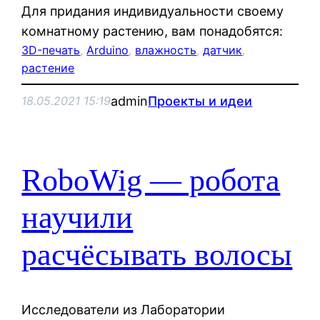
Для придания индивидуальности своему
комнатному растению, вам понадобятся:
3D-печать
, 
Arduino
, 
влажность
, 
датчик
, 
растение
admin
Проекты и идеи
18.05.2021 15:19
RoboWig — робота
научили
расчёсывать волосы
Исследователи из Лаборатории