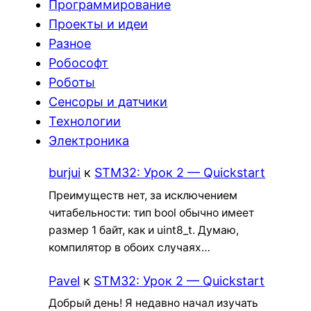
Программирование
Проекты и идеи
Разное
Робософт
Роботы
Сенсоры и датчики
Технологии
Электроника
burjui
к
STM32: Урок 2 — Quickstart
Преимуществ нет, за исключением
читабельности: тип bool обычно имеет
размер 1 байт, как и uint8_t. Думаю,
компилятор в обоих случаях…
Pavel
к
STM32: Урок 2 — Quickstart
Добрый день! Я недавно начал изучать