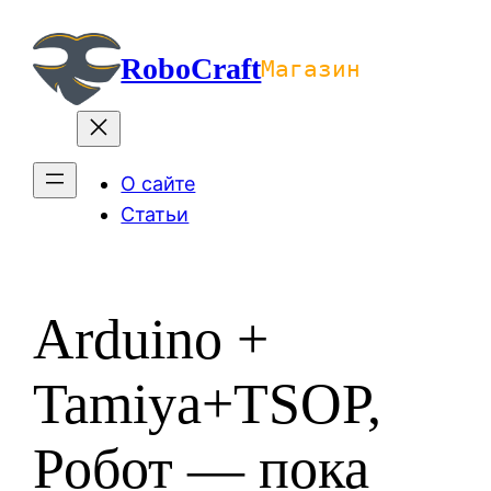
Перейти
к
RoboCraft
Магазин
содержимому
О сайте
Статьи
Arduino +
Tamiya+TSOP,
Робот — пока