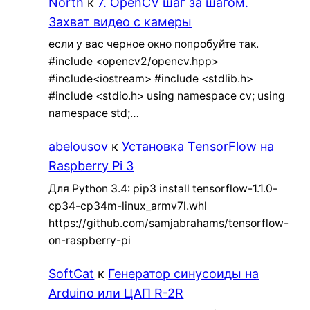
North
к
7. OpenCV шаг за шагом.
Захват видео с камеры
если у вас черное окно попробуйте так.
#include <opencv2/opencv.hpp>
#include<iostream> #include <stdlib.h>
#include <stdio.h> using namespace cv; using
namespace std;…
abelousov
к
Установка TensorFlow на
Raspberry Pi 3
Для Python 3.4: pip3 install tensorflow-1.1.0-
cp34-cp34m-linux_armv7l.whl
https://github.com/samjabrahams/tensorflow-
on-raspberry-pi
SoftCat
к
Генератор синусоиды на
Arduino или ЦАП R-2R