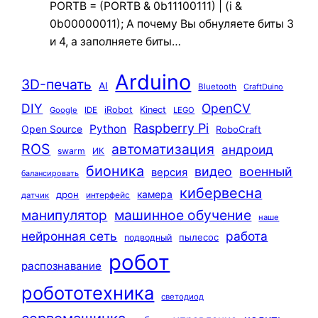
PORTB = (PORTB & 0b11100111) | (i &
0b00000011); А почему Вы обнуляете биты 3
и 4, а заполняете биты…
Arduino
3D-печать
AI
Bluetooth
CraftDuino
DIY
OpenCV
iRobot
Kinect
Google
IDE
LEGO
Raspberry Pi
Python
Open Source
RoboCraft
ROS
автоматизация
андроид
swarm
ИК
бионика
видео
военный
версия
балансировать
кибервесна
камера
дрон
интерфейс
датчик
машинное обучение
манипулятор
наше
нейронная сеть
работа
пылесос
подводный
робот
распознавание
робототехника
светодиод