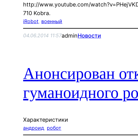
http://www.youtube.com/watch?v=PHejV
710 Kobra.
iRobot
, 
военный
admin
Новости
04.06.2014 11:57
Анонсирован от
гуманоидного р
Характеристики
андроид
, 
робот