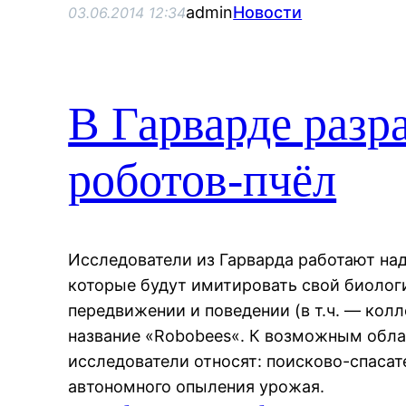
admin
Новости
03.06.2014 12:34
В Гарварде разр
роботов-пчёл
Исследователи из Гарварда работают над
которые будут имитировать свой биолог
передвижении и поведении (в т.ч. — кол
название «Robobees«. К возможным обла
исследователи относят: поисково-спаса
автономного опыления урожая.