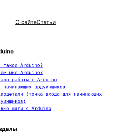
О сайте
Статьи
duino
о такое Arduino?
чем мне Arduino?
чало работы с Arduino
я начинающих ардуинщиков
диодетали (точка входа для начинающих 
дуинщиков)
рвые шаги с Arduino
зделы