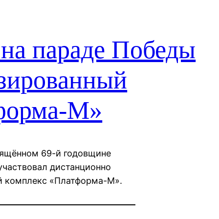
 на параде Победы
изированный
форма-М»
свящённом 69-й годовщине
участвовал дистанционно
й комплекс «Платформа-М».