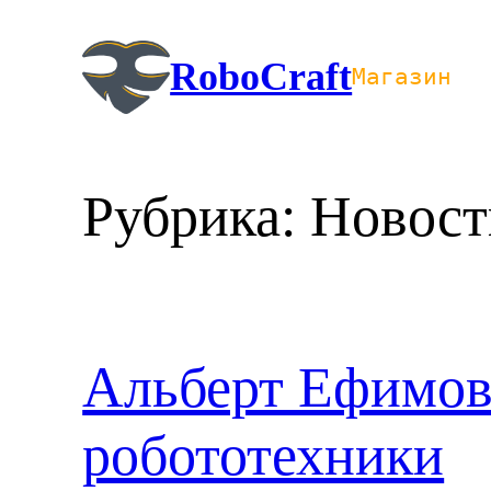
Перейти
к
RoboCraft
Магазин
содержимому
Рубрика:
Новост
Альберт Ефимов
робототехники