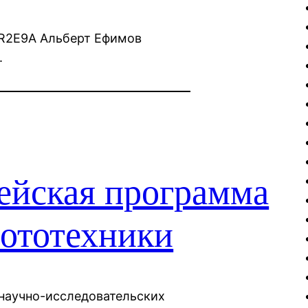
BR2E9A Альберт Ефимов
.
йская программа
бототехники
 научно-исследовательских