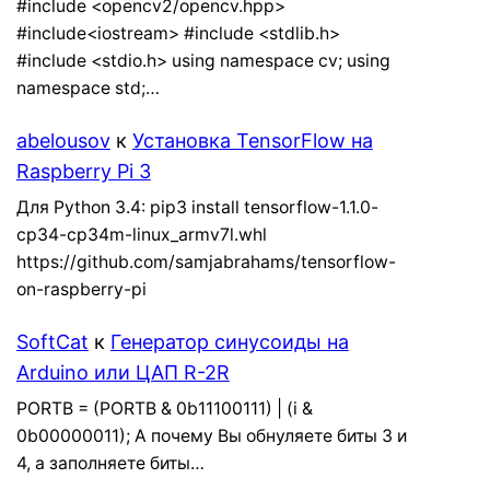
#include <opencv2/opencv.hpp>
#include<iostream> #include <stdlib.h>
#include <stdio.h> using namespace cv; using
namespace std;…
abelousov
к
Установка TensorFlow на
Raspberry Pi 3
Для Python 3.4: pip3 install tensorflow-1.1.0-
cp34-cp34m-linux_armv7l.whl
https://github.com/samjabrahams/tensorflow-
on-raspberry-pi
SoftCat
к
Генератор синусоиды на
Arduino или ЦАП R-2R
PORTB = (PORTB & 0b11100111) | (i &
0b00000011); А почему Вы обнуляете биты 3 и
4, а заполняете биты…