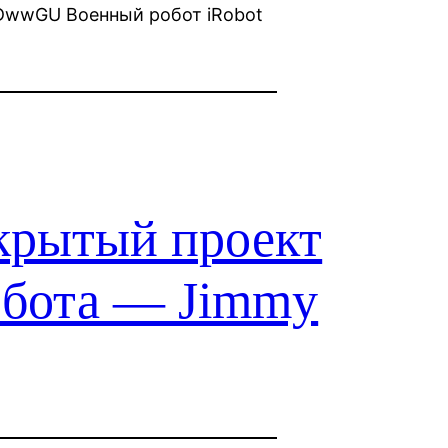
KDwwGU Военный робот iRobot
крытый проект
обота — Jimmy