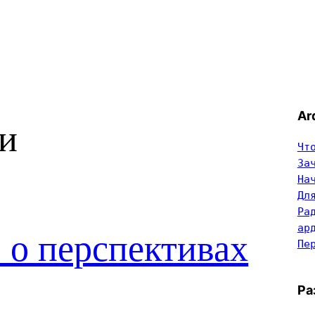
Ar
и
Чт
За
На
Дл
Ра
ар
 о перспективах
Пе
Ра