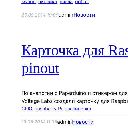
swarm
, 
бионика
, 
пчела
, 
робот
admin
Новости
26.05.2014 10:09
Карточка для Ra
pinout
По аналогии c Paperduino и стикером дл
Voltage Labs создали карточку для Raspbe
GPIO
, 
Raspberry Pi
, 
распиновка
admin
Новости
19.05.2014 11:35