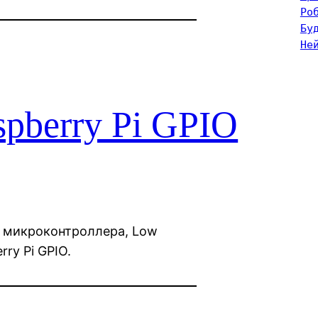
Ро
Бу
Не
spberry Pi GPIO
я микроконтроллера, Low
rry Pi GPIO.