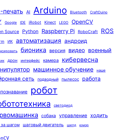
Arduino
-печать
AI
Bluetooth
CraftDuino
Y
OpenCV
iRobot
Kinect
Google
IDE
LEGO
ROS
Raspberry Pi
Python
n Source
RoboCraft
автоматизация
андроид
rm
ИК
бионика
видео
военный
версия
нсировать
кибервесна
камера
дрон
интерфейс
чик
машинное обучение
нипулятор
наше
йронная сеть
работа
пылесос
подводный
робот
спознавание
обототехника
светодиод
рвомашинка
ходить
управление
собака
 за шагом
шаговый двигатель
шилд
юмор
enCV