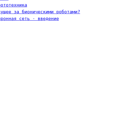
бототехника
дущее за бионическими роботами?
йронная сеть - введение