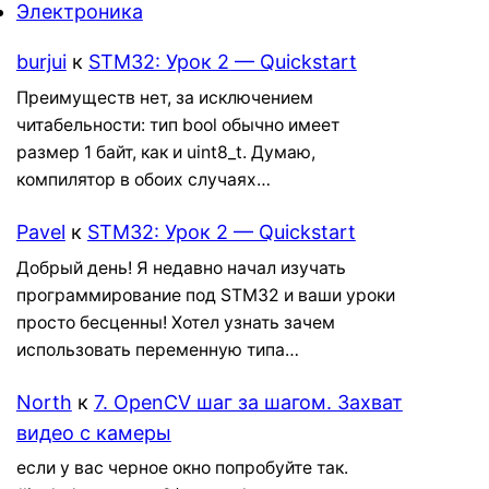
Электроника
burjui
к
STM32: Урок 2 — Quickstart
Преимуществ нет, за исключением
читабельности: тип bool обычно имеет
размер 1 байт, как и uint8_t. Думаю,
компилятор в обоих случаях…
Pavel
к
STM32: Урок 2 — Quickstart
Добрый день! Я недавно начал изучать
программирование под STM32 и ваши уроки
просто бесценны! Хотел узнать зачем
использовать переменную типа…
North
к
7. OpenCV шаг за шагом. Захват
видео с камеры
если у вас черное окно попробуйте так.