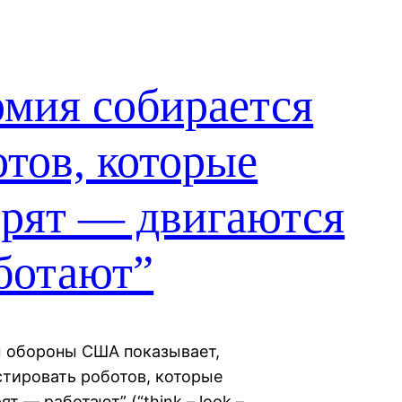
рмия собирается
отов, которые
рят — двигаются
ботают”
 обороны США показывает,
стировать роботов, которые
 — работают” (“think – look –