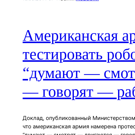
Американская а
тестировать роб
“думают — смот
— говорят — ра
Доклад, опубликованный Министерством
что американская армия намерена проте
“думают — смотрят — двигаются — говорят