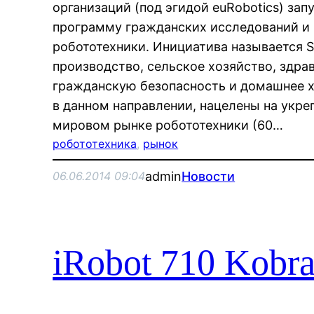
организаций (под эгидой euRobotics) за
программу гражданских исследований и 
робототехники. Инициатива называется 
производство, сельское хозяйство, здра
гражданскую безопасность и домашнее х
в данном направлении, нацелены на укре
мировом рынке робототехники (60…
робототехника
, 
рынок
admin
Новости
06.06.2014 09:04
iRobot 710 Kob