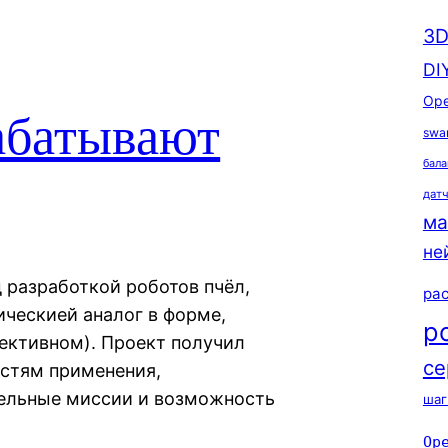
3D
DI
Ope
абатывают
swa
бала
дат
ма
не
 разработкой роботов пчёл,
ра
ическией аналог в форме,
р
лективном). Проект получил
се
стям применения,
тельные миссии и возможность
шаг
Op