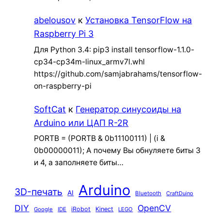
abelousov
к
Установка TensorFlow на
Raspberry Pi 3
Для Python 3.4: pip3 install tensorflow-1.1.0-
cp34-cp34m-linux_armv7l.whl
https://github.com/samjabrahams/tensorflow-
on-raspberry-pi
SoftCat
к
Генератор синусоиды на
Arduino или ЦАП R-2R
PORTB = (PORTB & 0b11100111) | (i &
0b00000011); А почему Вы обнуляете биты 3
и 4, а заполняете биты…
Arduino
3D-печать
AI
Bluetooth
CraftDuino
DIY
OpenCV
iRobot
Kinect
Google
IDE
LEGO