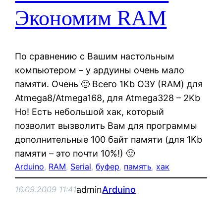
Экономим RAM
По сравнению с Вашим настольным
компьютером – у ардуины очень мало
памяти. Очень 🙂 Всего 1Kb ОЗУ (RAM) для
Atmega8/Atmega168, для Atmega328 – 2Kb
Но! Есть небольшой хак, который
позволит вызволить Вам для программы
дополнительные 100 байт памяти (для 1Kb
памяти – это почти 10%!) 🙂
Arduino
, 
RAM
, 
Serial
, 
буфер
, 
память
, 
хак
admin
Arduino
16.09.2009 11:41