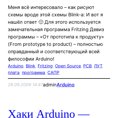
Меня всё интересовало – как рисуют
схемы вроде этой схемы Blink-а: И вот я
нашёл ответ 🙂 Для этого используется
замечательная программа Fritzing Девиз
программы – «От прототипа к продукту»
(From prototype to product) – полностью
оправданный и соответствующий всей
философии Arduino!
Arduino
, 
Blink
, 
Fritzing
, 
Open Source
, 
PCB
, 
ЛУТ
, 
плата
, 
программа
, 
САПР
admin
Arduino
28.09.2009 14:47
Хаки Arduino —