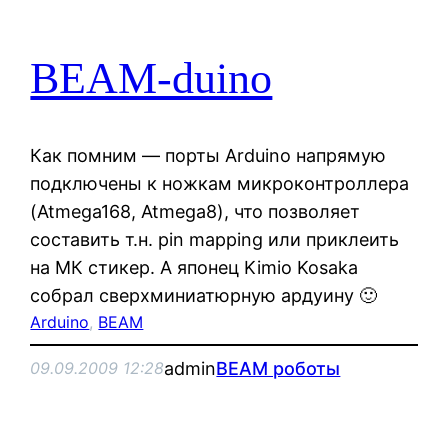
BEAM-duino
Как помним — порты Arduino напрямую
подключены к ножкам микроконтроллера
(Atmega168, Atmega8), что позволяет
составить т.н. pin mapping или приклеить
на МК стикер. А японец Kimio Kosaka
собрал сверхминиатюрную ардуину 🙂
Arduino
, 
BEAM
admin
BEAM роботы
09.09.2009 12:28