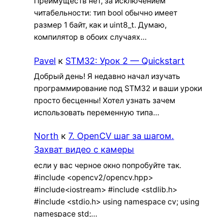
Преимуществ нет, за исключением
читабельности: тип bool обычно имеет
размер 1 байт, как и uint8_t. Думаю,
компилятор в обоих случаях…
Pavel
к
STM32: Урок 2 — Quickstart
Добрый день! Я недавно начал изучать
программирование под STM32 и ваши уроки
просто бесценны! Хотел узнать зачем
использовать переменную типа…
North
к
7. OpenCV шаг за шагом.
Захват видео с камеры
если у вас черное окно попробуйте так.
#include <opencv2/opencv.hpp>
#include<iostream> #include <stdlib.h>
#include <stdio.h> using namespace cv; using
namespace std;…