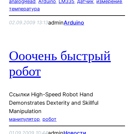
analogRead
, 
Arduino
, 
LM335
, 
датчик
, 
измерение
, 
температура
admin
Arduino
02.09.2009 13:13
Ооочень быстрый
робот
Ссылки High-Speed Robot Hand
Demonstrates Dexterity and Skillful
Manipulation
манипулятор
, 
робот
admin
Новости
01.09.2009 10:44