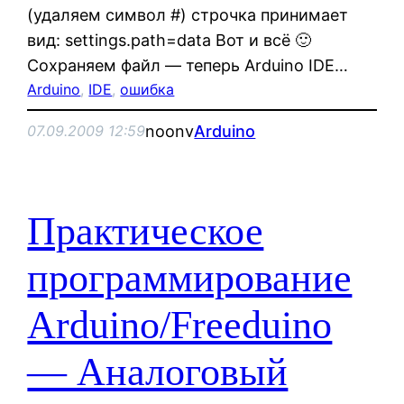
(удаляем символ #) строчка принимает
вид: settings.path=data Вот и всё 🙂
Сохраняем файл — теперь Arduino IDE…
Arduino
, 
IDE
, 
ошибка
noonv
Arduino
07.09.2009 12:59
Практическое
программирование
Arduino/Freeduino
— Аналоговый