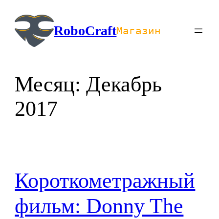
Перейти
к
RoboCraft
Магазин
содержимому
Месяц:
Декабрь
2017
Короткометражный
фильм: Donny The