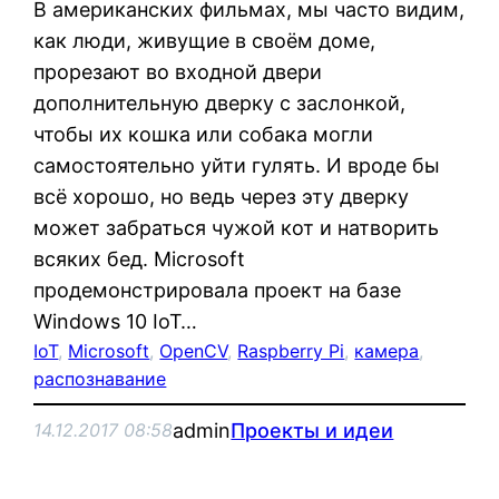
В американских фильмах, мы часто видим,
как люди, живущие в своём доме,
прорезают во входной двери
дополнительную дверку с заслонкой,
чтобы их кошка или собака могли
самостоятельно уйти гулять. И вроде бы
всё хорошо, но ведь через эту дверку
может забраться чужой кот и натворить
всяких бед. Microsoft
продемонстрировала проект на базе
Windows 10 IoT…
IoT
, 
Microsoft
, 
OpenCV
, 
Raspberry Pi
, 
камера
, 
распознавание
admin
Проекты и идеи
14.12.2017 08:58