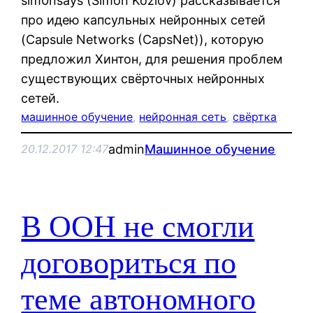
sim0nsays (Simon Kozlov) рассказывается
про идею капсульных нейронных сетей
(Capsule Networks (CapsNet)), которую
предложил Хинтон, для решения проблем
существующих свёрточных нейронных
сетей.
машинное обучение
, 
нейронная сеть
, 
свёртка
admin
Машинное обучение
20.12.2017 12:47
В ООН не смогли
договориться по
теме автономного