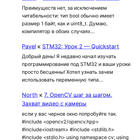
Преимуществ нет, за исключением
читабельности: тип bool обычно имеет
размер 1 байт, как и uint8_t. Думаю,
компилятор в обоих случаях…
Pavel
к
STM32: Урок 2 — Quickstart
Добрый день! Я недавно начал изучать
программирование под STM32 и ваши уроки
просто бесценны! Хотел узнать зачем
использовать переменную типа…
North
к
7. OpenCV шаг за шагом.
Захват видео с камеры
если у вас черное окно попробуйте так.
#include <opencv2/opencv.hpp>
#include<iostream> #include <stdlib.h>
#include <stdio.h> using namespace cv; using