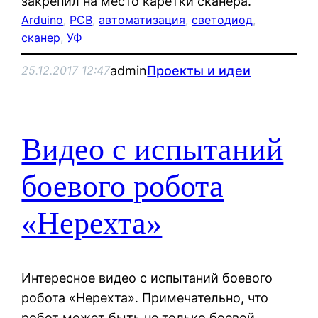
закрепил на место каретки сканера.
Arduino
, 
PCB
, 
автоматизация
, 
светодиод
, 
сканер
, 
УФ
admin
Проекты и идеи
25.12.2017 12:47
Видео с испытаний
боевого робота
«Нерехта»
Интересное видео с испытаний боевого
робота «Нерехта». Примечательно, что
робот может быть не только боевой