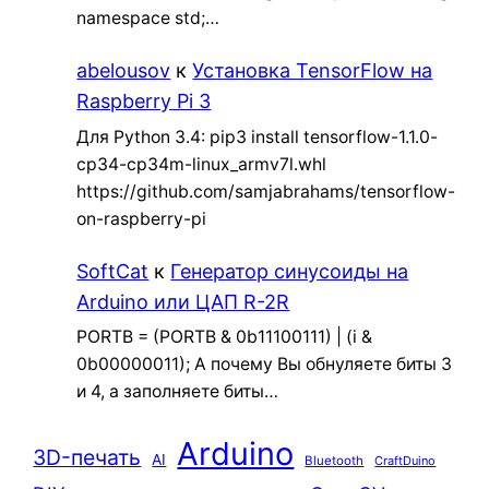
namespace std;…
abelousov
к
Установка TensorFlow на
Raspberry Pi 3
Для Python 3.4: pip3 install tensorflow-1.1.0-
cp34-cp34m-linux_armv7l.whl
https://github.com/samjabrahams/tensorflow-
on-raspberry-pi
SoftCat
к
Генератор синусоиды на
Arduino или ЦАП R-2R
PORTB = (PORTB & 0b11100111) | (i &
0b00000011); А почему Вы обнуляете биты 3
и 4, а заполняете биты…
Arduino
3D-печать
AI
Bluetooth
CraftDuino