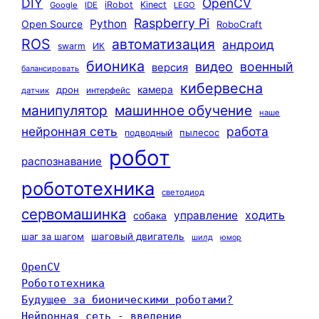
DIY
OpenCV
iRobot
Kinect
Google
IDE
LEGO
Raspberry Pi
Python
Open Source
RoboCraft
ROS
автоматизация
андроид
swarm
ИК
бионика
видео
военный
версия
балансировать
кибервесна
камера
дрон
интерфейс
датчик
машинное обучение
манипулятор
наше
нейронная сеть
работа
пылесос
подводный
робот
распознавание
робототехника
светодиод
сервомашинка
ходить
управление
собака
шаг за шагом
шаговый двигатель
шилд
юмор
OpenCV
Робототехника
Будущее за бионическими роботами?
Нейронная сеть - введение