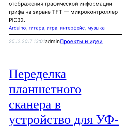
отображения графической информации
грифа на экране TFT — микроконтроллер
PIC32.
Arduino
, 
гитара
, 
игра
, 
интерфейс
, 
музыка
admin
Проекты и идеи
25.12.2017 13:01
Переделка
планшетного
сканера в
устройство для УФ-