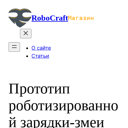
Перейти
к
RoboCraft
Магазин
содержимому
О сайте
Статьи
Прототип
роботизированно
й зарядки-змеи