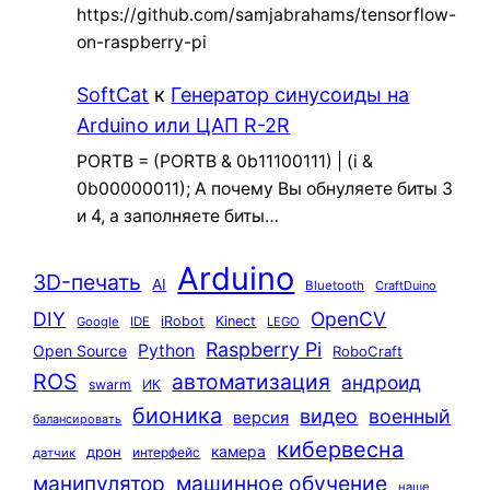
https://github.com/samjabrahams/tensorflow-
on-raspberry-pi
SoftCat
к
Генератор синусоиды на
Arduino или ЦАП R-2R
PORTB = (PORTB & 0b11100111) | (i &
0b00000011); А почему Вы обнуляете биты 3
и 4, а заполняете биты…
Arduino
3D-печать
AI
Bluetooth
CraftDuino
DIY
OpenCV
iRobot
Kinect
Google
IDE
LEGO
Raspberry Pi
Python
Open Source
RoboCraft
ROS
автоматизация
андроид
swarm
ИК
бионика
видео
военный
версия
балансировать
кибервесна
камера
дрон
интерфейс
датчик
машинное обучение
манипулятор
наше