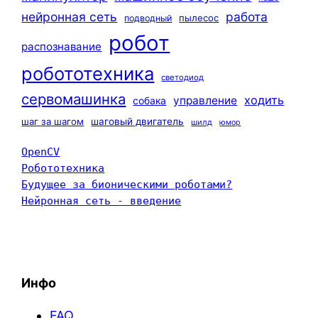
нейронная сеть
работа
пылесос
подводный
робот
распознавание
робототехника
светодиод
сервомашинка
ходить
управление
собака
шаг за шагом
шаговый двигатель
шилд
юмор
OpenCV
Робототехника
Будущее за бионическими роботами?
Нейронная сеть - введение
Инфо
FAQ