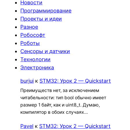
Новости
Программирование
Проекты и идеи
Разное
Робософт
Роботы
Сенсоры и датчики
Технологии
Электроника
burjui
к
STM32: Урок 2 — Quickstart
Преимуществ нет, за исключением
читабельности: тип bool обычно имеет
размер 1 байт, как и uint8_t. Думаю,
компилятор в обоих случаях…
Pavel
к
STM32: Урок 2 — Quickstart