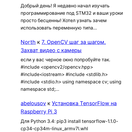
Добрый день! Я недавно начал изучать
программирование под STM32 и ваши уроки
просто бесценны! Хотел узнать зачем
использовать переменную типа…
North
к
7. OpenCV шаг за шагом.
Захват видео с камеры
если у вас черное окно попробуйте так.
#include <opencv2/opencv.hpp>
#include<iostream> #include <stdlib.h>
#include <stdio.h> using namespace cv; using
namespace std;…
abelousov
к
Установка TensorFlow на
Raspberry Pi 3
Для Python 3.4: pip3 install tensorflow-1.1.0-
cp34-cp34m-linux_armv7l.whl