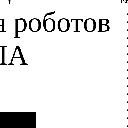
Ра
я роботов
IA