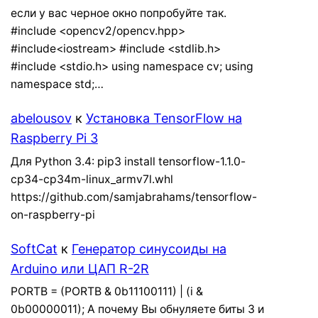
если у вас черное окно попробуйте так.
#include <opencv2/opencv.hpp>
#include<iostream> #include <stdlib.h>
#include <stdio.h> using namespace cv; using
namespace std;…
abelousov
к
Установка TensorFlow на
Raspberry Pi 3
Для Python 3.4: pip3 install tensorflow-1.1.0-
cp34-cp34m-linux_armv7l.whl
https://github.com/samjabrahams/tensorflow-
on-raspberry-pi
SoftCat
к
Генератор синусоиды на
Arduino или ЦАП R-2R
PORTB = (PORTB & 0b11100111) | (i &
0b00000011); А почему Вы обнуляете биты 3 и