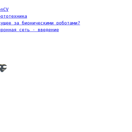
enCV
бототехника
дущее за бионическими роботами?
йронная сеть - введение