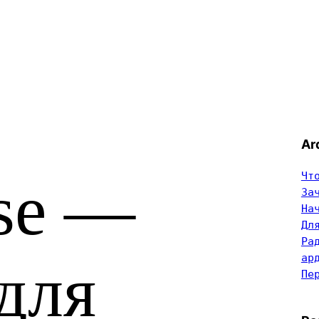
Ar
Чт
se —
За
На
Дл
Ра
ар
для
Пе