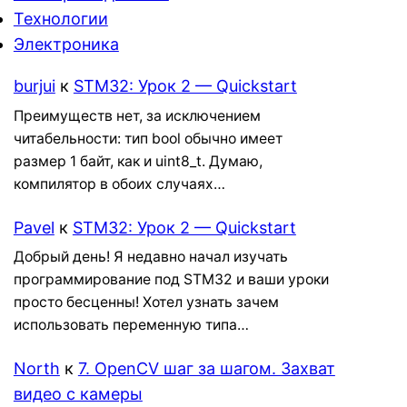
Технологии
Электроника
burjui
к
STM32: Урок 2 — Quickstart
Преимуществ нет, за исключением
читабельности: тип bool обычно имеет
размер 1 байт, как и uint8_t. Думаю,
компилятор в обоих случаях…
Pavel
к
STM32: Урок 2 — Quickstart
Добрый день! Я недавно начал изучать
программирование под STM32 и ваши уроки
просто бесценны! Хотел узнать зачем
использовать переменную типа…
North
к
7. OpenCV шаг за шагом. Захват
видео с камеры