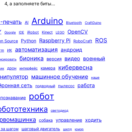
4, а заполняете биты…
Arduino
-печать
AI
Bluetooth
CraftDuino
Y
OpenCV
iRobot
Kinect
Google
IDE
LEGO
ROS
Raspberry Pi
Python
n Source
RoboCraft
автоматизация
андроид
rm
ИК
бионика
видео
военный
версия
нсировать
кибервесна
камера
дрон
интерфейс
чик
машинное обучение
нипулятор
наше
йронная сеть
работа
пылесос
подводный
робот
спознавание
обототехника
светодиод
рвомашинка
ходить
управление
собака
 за шагом
шаговый двигатель
шилд
юмор