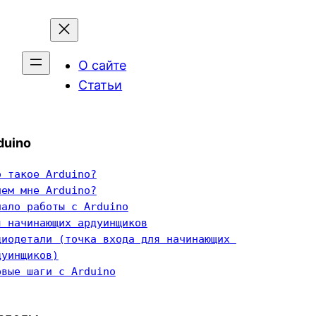
О сайте
Статьи
duino
о такое Arduino?
чем мне Arduino?
чало работы с Arduino
я начинающих ардуинщиков
диодетали (точка входа для начинающих 
дуинщиков)
рвые шаги с Arduino