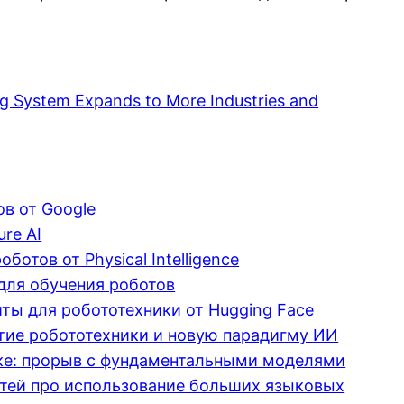
ng System Expands to More Industries and
ов от Google
re AI
отов от Physical Intelligence
для обучения роботов
ты для робототехники от Hugging Face
тие робототехники и новую парадигму ИИ
ике: прорыв с фундаментальными моделями
тей про использование больших языковых