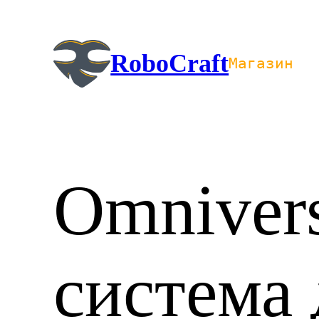
Перейти
к
содержимому
RoboCraft
Магазин
Omniver
система 