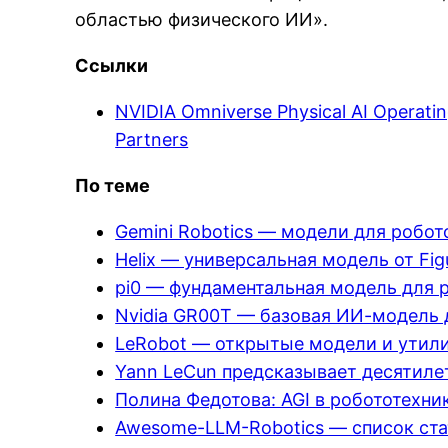
областью физического ИИ».
Ссылки
NVIDIA Omniverse Physical AI Operati
Partners
По теме
Gemini Robotics — модели для робот
Helix — универсальная модель от Figu
pi0 — фундаментальная модель для роб
Nvidia GR00T — базовая ИИ-модель 
LeRobot — открытые модели и утили
Yann LeCun предсказывает десятиле
Полина Федотова: AGI в робототехн
Awesome-LLM-Robotics — список ста