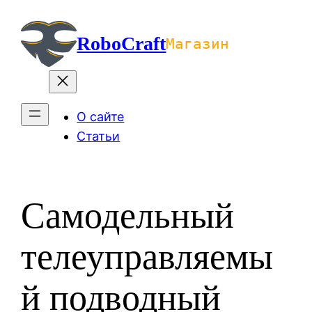
Перейти
к
RoboCraft
Магазин
содержимому
О сайте
Статьи
Самодельный
телеуправляемы
й подводный