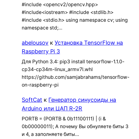
#include <opencv2/opencv.hpp>
#include<iostream> #include <stdlib.h>
#include <stdio.h> using namespace cv; using
namespace std;…
abelousov
к
Установка TensorFlow на
Raspberry Pi 3
Для Python 3.4: pip3 install tensorflow-1.1.0-
cp34-cp34m-linux_armv7l.whl
https://github.com/samjabrahams/tensorflow-
on-raspberry-pi
SoftCat
к
Генератор синусоиды на
Arduino или ЦАП R-2R
PORTB = (PORTB & 0b11100111) | (i &
0b00000011); А почему Вы обнуляете биты 3
и 4, а заполняете биты…