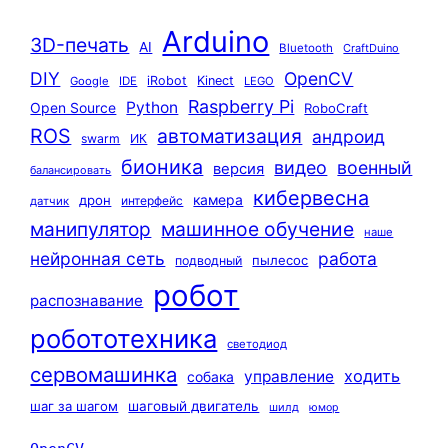
Arduino
3D-печать
AI
Bluetooth
CraftDuino
DIY
OpenCV
iRobot
Kinect
Google
IDE
LEGO
Raspberry Pi
Python
Open Source
RoboCraft
ROS
автоматизация
андроид
swarm
ИК
бионика
видео
военный
версия
балансировать
кибервесна
камера
дрон
интерфейс
датчик
машинное обучение
манипулятор
наше
нейронная сеть
работа
пылесос
подводный
робот
распознавание
робототехника
светодиод
сервомашинка
ходить
управление
собака
шаг за шагом
шаговый двигатель
шилд
юмор