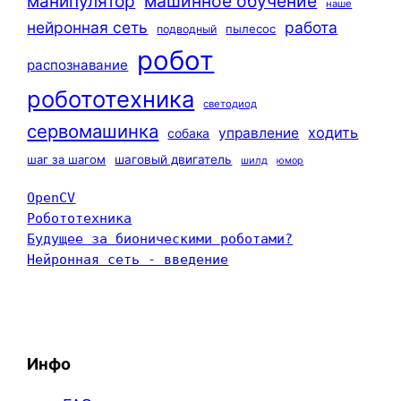
машинное обучение
манипулятор
наше
нейронная сеть
работа
пылесос
подводный
робот
распознавание
робототехника
светодиод
сервомашинка
ходить
управление
собака
шаг за шагом
шаговый двигатель
шилд
юмор
OpenCV
Робототехника
Будущее за бионическими роботами?
Нейронная сеть - введение
Инфо