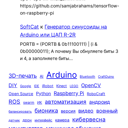
https://github.com/samjabrahams/tensorflow-
on-raspberry-pi
SoftCat
к
Генератор синусоиды на
Arduino или ЦАП R-2R
PORTB = (PORTB & 0b11100111) | (i &
0b00000011); А почему Вы обнуляете биты 3
и 4, а заполняете биты…
Arduino
3D-печать
AI
Bluetooth
CraftDuino
DIY
OpenCV
iRobot
Kinect
Google
IDE
LEGO
Raspberry Pi
Python
Open Source
RoboCraft
ROS
автоматизация
андроид
swarm
ИК
бионика
видео
военный
версия
балансировать
кибервесна
камера
дрон
интерфейс
датчик