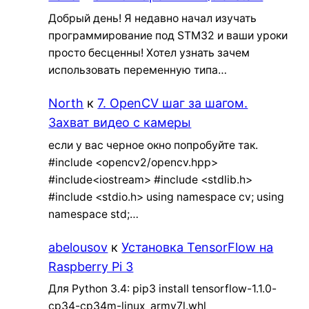
Добрый день! Я недавно начал изучать
программирование под STM32 и ваши уроки
просто бесценны! Хотел узнать зачем
использовать переменную типа…
North
к
7. OpenCV шаг за шагом.
Захват видео с камеры
если у вас черное окно попробуйте так.
#include <opencv2/opencv.hpp>
#include<iostream> #include <stdlib.h>
#include <stdio.h> using namespace cv; using
namespace std;…
abelousov
к
Установка TensorFlow на
Raspberry Pi 3
Для Python 3.4: pip3 install tensorflow-1.1.0-
cp34-cp34m-linux_armv7l.whl