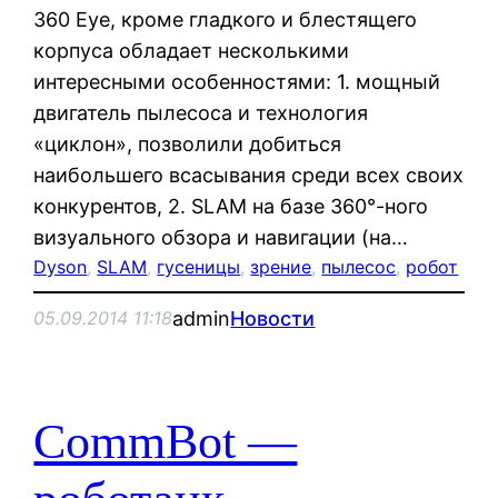
360 Eye, кроме гладкого и блестящего
корпуса обладает несколькими
интересными особенностями: 1. мощный
двигатель пылесоса и технология
«циклон», позволили добиться
наибольшего всасывания среди всех своих
конкурентов, 2. SLAM на базе 360°-ного
визуального обзора и навигации (на…
Dyson
, 
SLAM
, 
гусеницы
, 
зрение
, 
пылесос
, 
робот
admin
Новости
05.09.2014 11:18
CommBot —