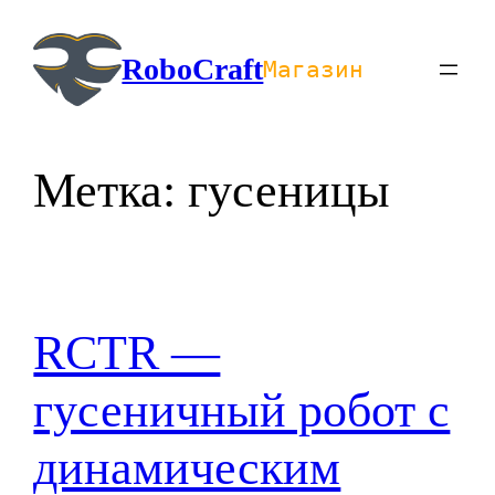
Перейти
к
RoboCraft
Магазин
содержимому
Метка:
гусеницы
RCTR —
гусеничный робот с
динамическим