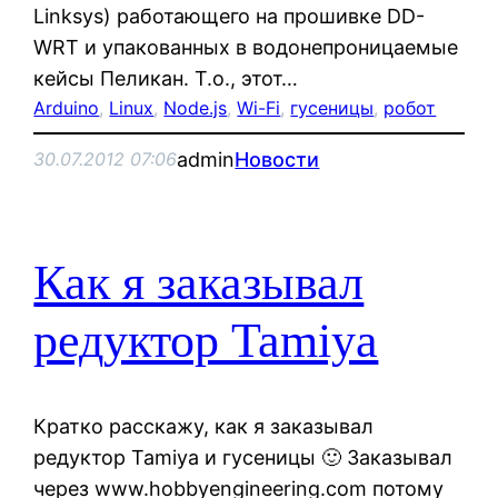
Linksys) работающего на прошивке DD-
WRT и упакованных в водонепроницаемые
кейсы Пеликан. Т.о., этот…
Arduino
, 
Linux
, 
Node.js
, 
Wi-Fi
, 
гусеницы
, 
робот
admin
Новости
30.07.2012 07:06
Как я заказывал
редуктор Tamiya
Кратко расскажу, как я заказывал
редуктор Tamiya и гусеницы 🙂 Заказывал
через www.hobbyengineering.com потому