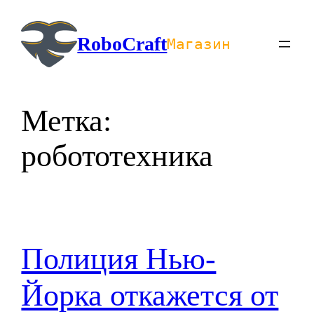
Перейти
к
RoboCraft
Магазин
содержимому
Метка:
робототехника
Полиция Нью-
Йорка откажется от