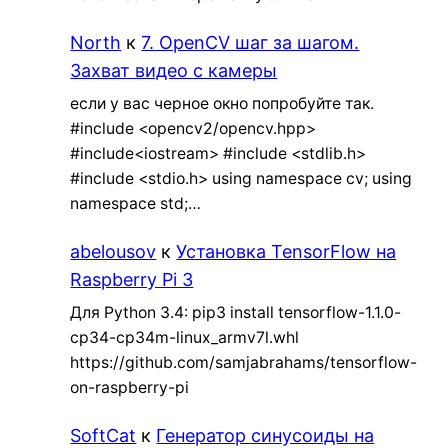
North
к
7. OpenCV шаг за шагом.
Захват видео с камеры
если у вас черное окно попробуйте так.
#include <opencv2/opencv.hpp>
#include<iostream> #include <stdlib.h>
#include <stdio.h> using namespace cv; using
namespace std;…
abelousov
к
Установка TensorFlow на
Raspberry Pi 3
Для Python 3.4: pip3 install tensorflow-1.1.0-
cp34-cp34m-linux_armv7l.whl
https://github.com/samjabrahams/tensorflow-
on-raspberry-pi
SoftCat
к
Генератор синусоиды на