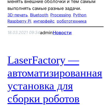
менять внешние оболочки и тем самым
выполнять самые разные задачи.
3D-печать
, 
Bluetooth
, 
Processing
, 
Python
, 
Raspberry Pi
, 
интерфейс
, 
робототехника
admin
Новости
18.03.2021 09:34
LaserFactory —
автоматизированная
установка для
сборки роботов