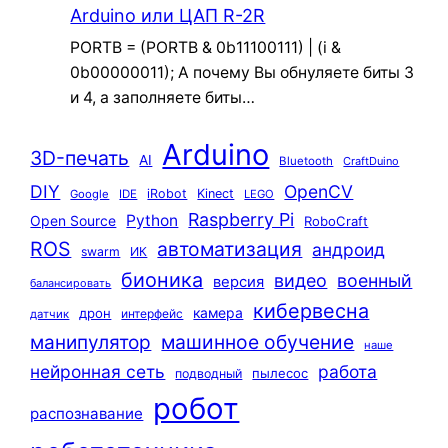
Arduino или ЦАП R-2R
PORTB = (PORTB & 0b11100111) | (i &
0b00000011); А почему Вы обнуляете биты 3
и 4, а заполняете биты…
Arduino
3D-печать
AI
Bluetooth
CraftDuino
DIY
OpenCV
iRobot
Kinect
Google
IDE
LEGO
Raspberry Pi
Python
Open Source
RoboCraft
ROS
автоматизация
андроид
swarm
ИК
бионика
видео
военный
версия
балансировать
кибервесна
камера
дрон
интерфейс
датчик
машинное обучение
манипулятор
наше
нейронная сеть
работа
пылесос
подводный
робот
распознавание