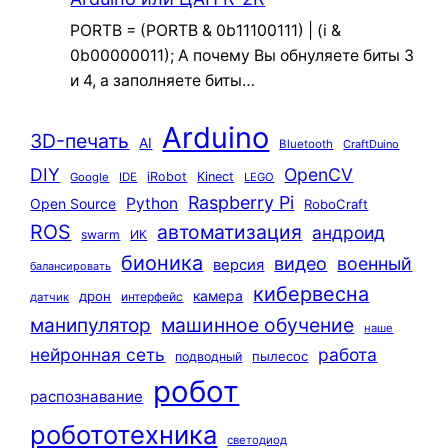
PORTB = (PORTB & 0b11100111) | (i &
0b00000011); А почему Вы обнуляете биты 3
и 4, а заполняете биты…
Arduino
3D-печать
AI
Bluetooth
CraftDuino
DIY
OpenCV
iRobot
Kinect
Google
IDE
LEGO
Raspberry Pi
Python
Open Source
RoboCraft
ROS
автоматизация
андроид
swarm
ИК
бионика
видео
военный
версия
балансировать
кибервесна
камера
дрон
интерфейс
датчик
машинное обучение
манипулятор
наше
нейронная сеть
работа
пылесос
подводный
робот
распознавание
робототехника
светодиод