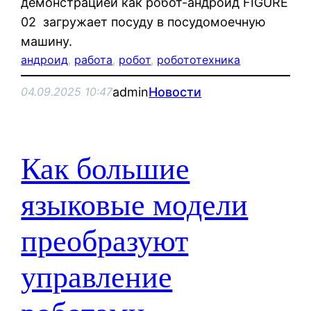
демонстрацией как робот-андроид FIGURE
02 загружает посуду в посудомоечную
машину.
андроид
, 
работа
, 
робот
, 
робототехника
admin
Новости
04.09.2025 10:47
Как большие
языковые модели
преобразуют
управление