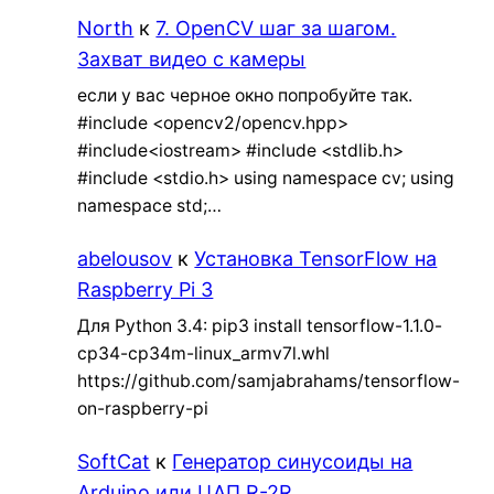
North
к
7. OpenCV шаг за шагом.
Захват видео с камеры
если у вас черное окно попробуйте так.
#include <opencv2/opencv.hpp>
#include<iostream> #include <stdlib.h>
#include <stdio.h> using namespace cv; using
namespace std;…
abelousov
к
Установка TensorFlow на
Raspberry Pi 3
Для Python 3.4: pip3 install tensorflow-1.1.0-
cp34-cp34m-linux_armv7l.whl
https://github.com/samjabrahams/tensorflow-
on-raspberry-pi
SoftCat
к
Генератор синусоиды на
Arduino или ЦАП R-2R