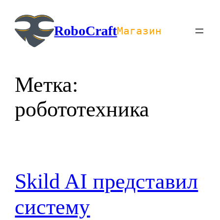
Перейти
к
RoboCraft
Магазин
содержимому
Метка:
робототехника
Skild AI представил
систему