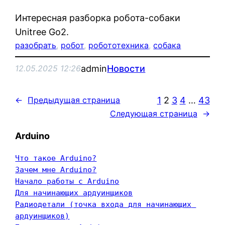
Интересная разборка робота-собаки
Unitree Go2.
разобрать
, 
робот
, 
робототехника
, 
собака
admin
Новости
12.05.2025 12:26
1
2
3
4
…
43
←
Предыдущая страница
Следующая страница
→
Arduino
Что такое Arduino?
Зачем мне Arduino?
Начало работы с Arduino
Для начинающих ардуинщиков
Радиодетали (точка входа для начинающих 
ардуинщиков)