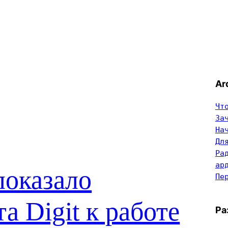
Ar
Чт
За
На
Дл
Ра
ар
 показало
Пе
а Digit к работе
Ра