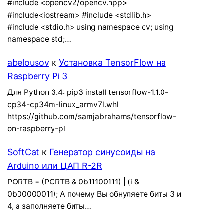
#include <opencv2/opencv.hpp>
#include<iostream> #include <stdlib.h>
#include <stdio.h> using namespace cv; using
namespace std;…
abelousov
к
Установка TensorFlow на
Raspberry Pi 3
Для Python 3.4: pip3 install tensorflow-1.1.0-
cp34-cp34m-linux_armv7l.whl
https://github.com/samjabrahams/tensorflow-
on-raspberry-pi
SoftCat
к
Генератор синусоиды на
Arduino или ЦАП R-2R
PORTB = (PORTB & 0b11100111) | (i &
0b00000011); А почему Вы обнуляете биты 3 и
4, а заполняете биты…