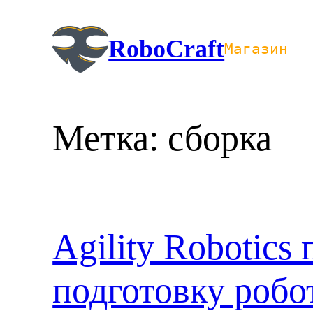
Перейти
к
RoboCraft
Магазин
содержимому
Метка:
сборка
Agility Robotics
подготовку робот