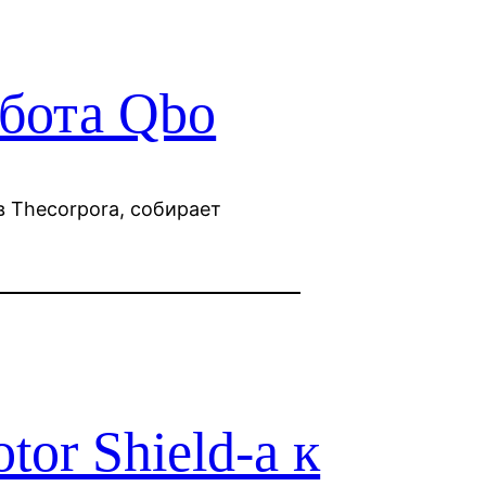
обота Qbo
в Thecorpora, собирает
or Shield-а к