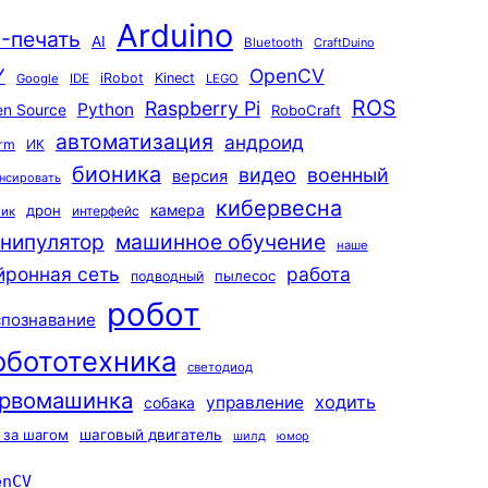
Arduino
-печать
AI
Bluetooth
CraftDuino
Y
OpenCV
iRobot
Kinect
Google
IDE
LEGO
ROS
Raspberry Pi
Python
n Source
RoboCraft
автоматизация
андроид
rm
ИК
бионика
видео
военный
версия
нсировать
кибервесна
камера
дрон
интерфейс
чик
машинное обучение
нипулятор
наше
йронная сеть
работа
пылесос
подводный
робот
спознавание
обототехника
светодиод
рвомашинка
ходить
управление
собака
 за шагом
шаговый двигатель
шилд
юмор
enCV