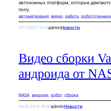
автономных платформ, которые двигаютс
полу.
автоматизация
, 
видео
, 
работа
, 
робототехника
admin
Новости
20.11.2017 13:14
Видео сборки Va
андроида от NA
NASA
, 
андроид
, 
робот
, 
сборка
admin
Новости
04.05.2016 18:06