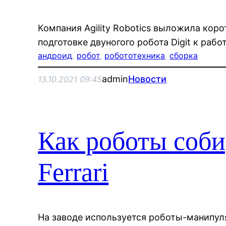
Компания Agility Robotics выложила кор
подготовке двуногого робота Digit к работ
андроид
, 
робот
, 
робототехника
, 
сборка
admin
Новости
13.10.2021 09:45
Как роботы соб
Ferrari
На заводе используется роботы-манипуля