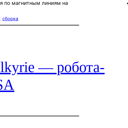
я по магнитным линиям на
, 
сборка
lkyrie — робота-
SA