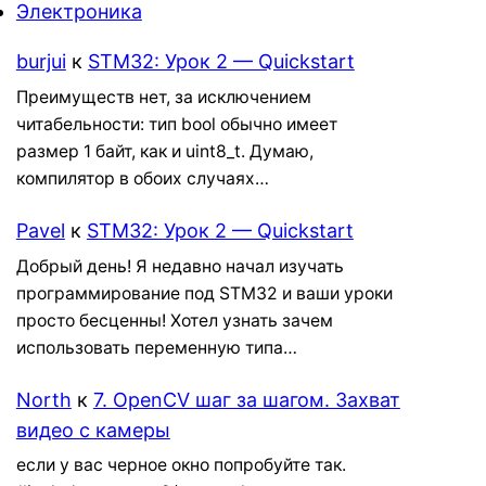
Электроника
burjui
к
STM32: Урок 2 — Quickstart
Преимуществ нет, за исключением
читабельности: тип bool обычно имеет
размер 1 байт, как и uint8_t. Думаю,
компилятор в обоих случаях…
Pavel
к
STM32: Урок 2 — Quickstart
Добрый день! Я недавно начал изучать
программирование под STM32 и ваши уроки
просто бесценны! Хотел узнать зачем
использовать переменную типа…
North
к
7. OpenCV шаг за шагом. Захват
видео с камеры
если у вас черное окно попробуйте так.