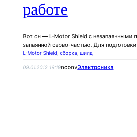
работе
Вот он — L-Motor Shield с незапаянными 
запаянной серво-частью. Для подготовки
L-Motor Shield
, 
сборка
, 
шилд
noonv
Электроника
09.01.2012 19:19