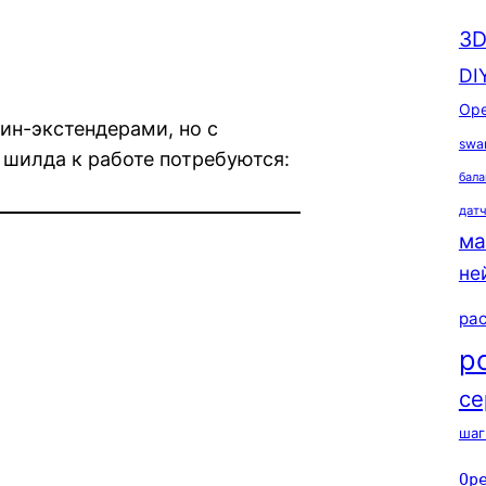
3D
DI
Ope
пин-экстендерами, но с
swa
 шилда к работе потребуются:
бала
дат
ма
не
ра
р
се
шаг
Op