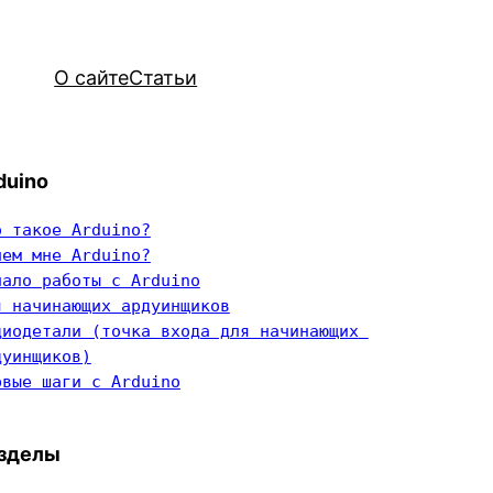
О сайте
Статьи
duino
о такое Arduino?
чем мне Arduino?
чало работы с Arduino
я начинающих ардуинщиков
диодетали (точка входа для начинающих 
дуинщиков)
рвые шаги с Arduino
зделы