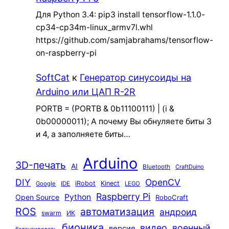
Для Python 3.4: pip3 install tensorflow-1.1.0-
cp34-cp34m-linux_armv7l.whl
https://github.com/samjabrahams/tensorflow-
on-raspberry-pi
SoftCat
к
Генератор синусоиды на
Arduino или ЦАП R-2R
PORTB = (PORTB & 0b11100111) | (i &
0b00000011); А почему Вы обнуляете биты 3
и 4, а заполняете биты…
Arduino
3D-печать
AI
Bluetooth
CraftDuino
DIY
OpenCV
iRobot
Kinect
Google
IDE
LEGO
Raspberry Pi
Python
Open Source
RoboCraft
ROS
автоматизация
андроид
swarm
ИК
бионика
видео
военный
версия