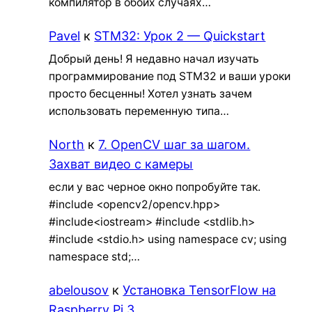
компилятор в обоих случаях…
Pavel
к
STM32: Урок 2 — Quickstart
Добрый день! Я недавно начал изучать
программирование под STM32 и ваши уроки
просто бесценны! Хотел узнать зачем
использовать переменную типа…
North
к
7. OpenCV шаг за шагом.
Захват видео с камеры
если у вас черное окно попробуйте так.
#include <opencv2/opencv.hpp>
#include<iostream> #include <stdlib.h>
#include <stdio.h> using namespace cv; using
namespace std;…
abelousov
к
Установка TensorFlow на
Raspberry Pi 3