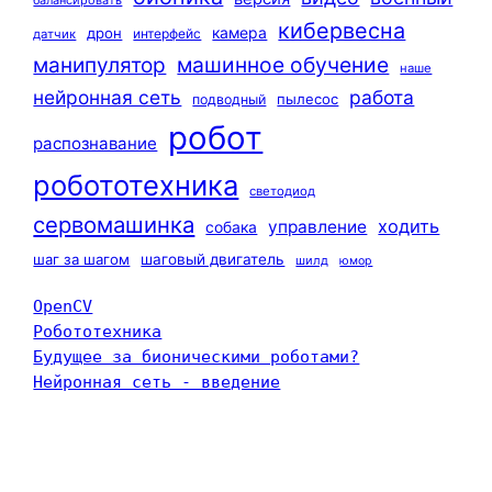
балансировать
кибервесна
камера
дрон
интерфейс
датчик
машинное обучение
манипулятор
наше
нейронная сеть
работа
пылесос
подводный
робот
распознавание
робототехника
светодиод
сервомашинка
ходить
управление
собака
шаг за шагом
шаговый двигатель
шилд
юмор
OpenCV
Робототехника
Будущее за бионическими роботами?
Нейронная сеть - введение