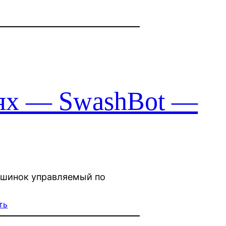
лях — SwashBot —
ашинок управляемый по
ть