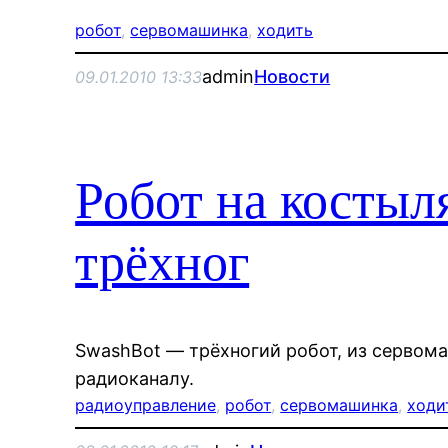
робот
, 
сервомашинка
, 
ходить
admin
Новости
09.01.2010 13:33
Робот на косты
трёхног
SwashBot — трёхногий робот, из сервом
радиоканалу.
радиоуправление
, 
робот
, 
сервомашинка
, 
ходи