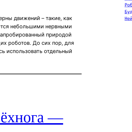
Ро
Бу
рны движений – такие, как
Не
уются небольшими нервными
е апробированный природой
х роботов. До сих пор, для
сь использовать отдельный
рёхнога —