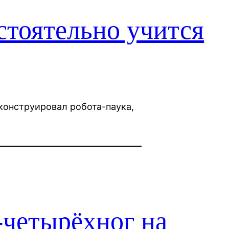
стоятельно учится
конструировал робота-паука,
-четырёхног на