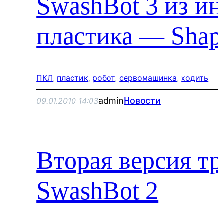
SwashBot 3 из и
пластика — Sha
ПКЛ
, 
пластик
, 
робот
, 
сервомашинка
, 
ходить
admin
Новости
09.01.2010 14:03
Вторая версия т
SwashBot 2