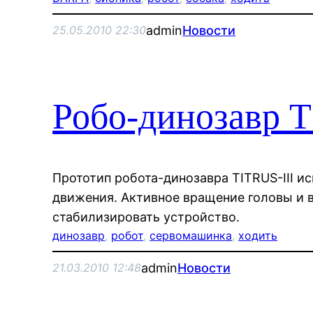
admin
Новости
25.05.2010 22:30
Робо-динозавр T
Прототип робота-динозавра TITRUS-III 
движения. Активное вращение головы и 
стабилизировать устройство.
динозавр
, 
робот
, 
сервомашинка
, 
ходить
admin
Новости
21.03.2010 12:48