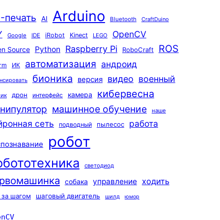
Arduino
-печать
AI
Bluetooth
CraftDuino
Y
OpenCV
iRobot
Kinect
Google
IDE
LEGO
ROS
Raspberry Pi
Python
n Source
RoboCraft
автоматизация
андроид
rm
ИК
бионика
видео
военный
версия
нсировать
кибервесна
камера
дрон
интерфейс
чик
машинное обучение
нипулятор
наше
йронная сеть
работа
пылесос
подводный
робот
спознавание
обототехника
светодиод
рвомашинка
ходить
управление
собака
 за шагом
шаговый двигатель
шилд
юмор
enCV