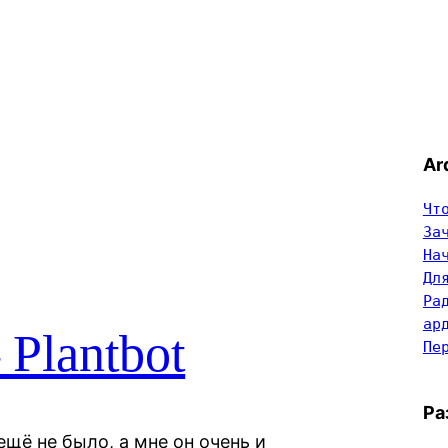
Ar
Чт
За
На
Дл
Ра
ар
Plantbot
Пе
Ра
 ещё не было, а мне он очень и