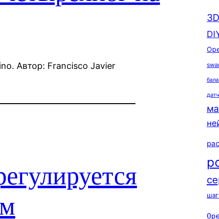
3D
DI
Ope
o. Автор: Francisco Javier
swa
бала
дат
ма
не
ра
р
регулируется
се
шаг
ом
Op