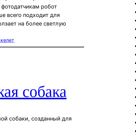
м фотодатчикам робот
е всего подходит для
олзает на более светлую
скелет
ая собака
ой собаки, созданный для