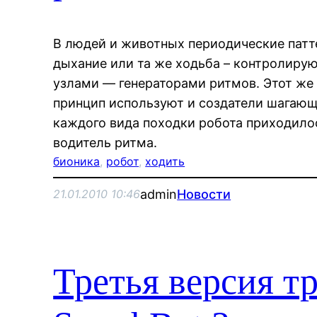
В людей и животных периодические патте
дыхание или та же ходьба – контролир
узлами — генераторами ритмов. Этот ж
принцип используют и создатели шагающи
каждого вида походки робота приходило
водитель ритма.
бионика
, 
робот
, 
ходить
admin
Новости
21.01.2010 10:46
Третья версия т