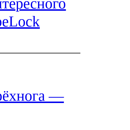
нтересного
peLock
рёхнога —