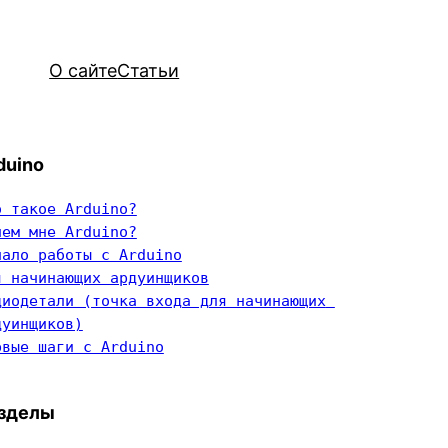
О сайте
Статьи
duino
о такое Arduino?
чем мне Arduino?
чало работы с Arduino
я начинающих ардуинщиков
диодетали (точка входа для начинающих 
дуинщиков)
рвые шаги с Arduino
зделы