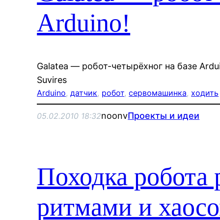
Arduino!
Galatea — робот-четырёхног на базе Arduin
Suvires
Arduino
, 
датчик
, 
робот
, 
сервомашинка
, 
ходить
noonv
Проекты и идеи
05.02.2010 18:32
Походка робота 
ритмами и хаос