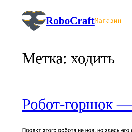
Перейти
к
RoboCraft
Магазин
содержимому
Метка:
ходить
Робот-горшок — 
Проект этого робота не нов, но здесь его