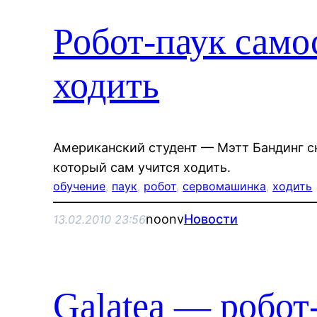
Робот-паук само
ходить
Американский студент — Мэтт Бандинг с
который сам учится ходить.
обучение
, 
паук
, 
робот
, 
сервомашинка
, 
ходить
noonv
Новости
13.02.2010 23:56
Galatea — робот