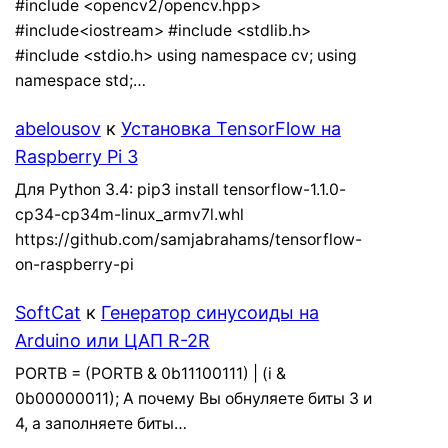
#include <opencv2/opencv.hpp>
#include<iostream> #include <stdlib.h>
#include <stdio.h> using namespace cv; using
namespace std;…
abelousov
к
Установка TensorFlow на
Raspberry Pi 3
Для Python 3.4: pip3 install tensorflow-1.1.0-
cp34-cp34m-linux_armv7l.whl
https://github.com/samjabrahams/tensorflow-
on-raspberry-pi
SoftCat
к
Генератор синусоиды на
Arduino или ЦАП R-2R
PORTB = (PORTB & 0b11100111) | (i &
0b00000011); А почему Вы обнуляете биты 3 и
4, а заполняете биты…