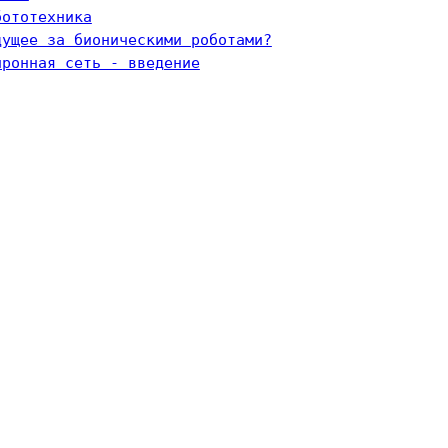
бототехника
дущее за бионическими роботами?
йронная сеть - введение