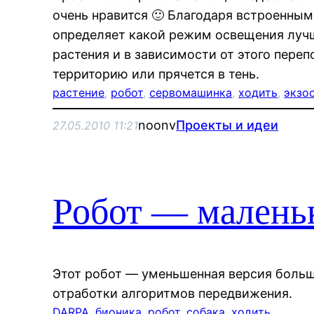
очень нравится 🙂 Благодаря встроенны
определяет какой режим освещения лучш
растения и в зависимости от этого переп
территорию или прячется в тень.
растение
, 
робот
, 
сервомашинка
, 
ходить
, 
экзо
noonv
Проекты и идеи
27.05.2010 11:21
Робот — маленьк
Этот робот — уменьшенная версия больш
отработки алгоритмов передвижения.
DARPA
, 
бионика
, 
робот
, 
собака
, 
ходить