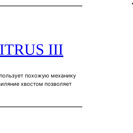
ITRUS III
использует похожую механику
виляние хвостом позволяет