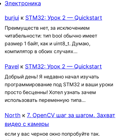
Электроника
burjui
к
STM32: Урок 2 — Quickstart
Преимуществ нет, за исключением
читабельности: тип bool обычно имеет
размер 1 байт, как и uint8_t. Думаю,
компилятор в обоих случаях…
Pavel
к
STM32: Урок 2 — Quickstart
Добрый день! Я недавно начал изучать
программирование под STM32 и ваши уроки
просто бесценны! Хотел узнать зачем
использовать переменную типа…
North
к
7. OpenCV шаг за шагом. Захват
видео с камеры
если у вас черное окно попробуйте так.