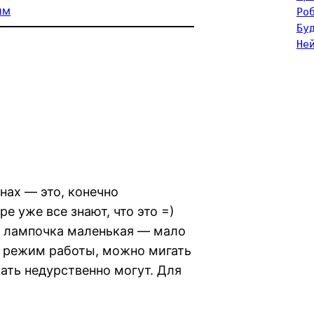
им
Ро
Бу
Не
нах — это, конечно
е уже все знают, что это =)
ая лампочка маленькая — мало
ь режим работы, можно мигать
ать недурственно могут. Для