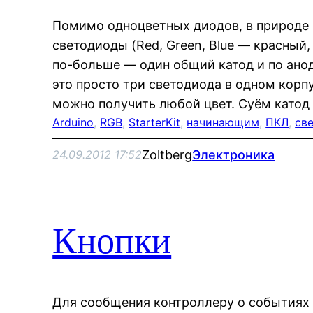
Помимо одноцветных диодов, в природе (
светодиоды (Red, Green, Blue — красный, 
по-больше — один общий катод и по ано
это просто три светодиода в одном корп
можно получить любой цвет. Суём катод 
Arduino
, 
RGB
, 
StarterKit
, 
начинающим
, 
ПКЛ
, 
св
Zoltberg
Электроника
24.09.2012 17:52
Кнопки
Для сообщения контроллеру о событиях 