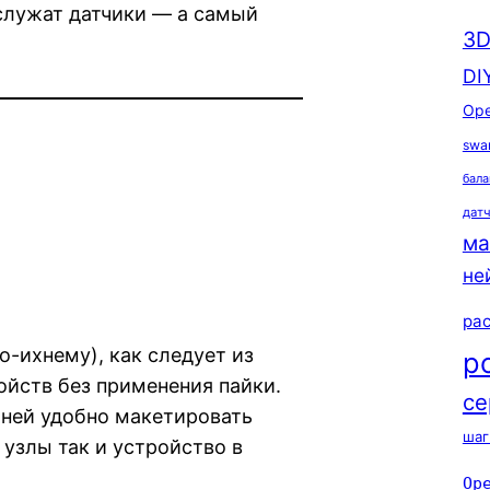
) служат датчики — а самый
3D
DI
Ope
swa
бала
дат
ма
не
ра
о-ихнему), как следует из
р
ойств без применения пайки.
се
а ней удобно макетировать
шаг
 узлы так и устройство в
Op