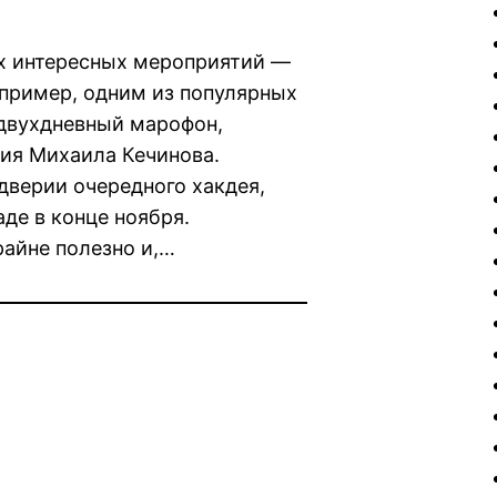
х интересных мероприятий —
пример, одним из популярных
 двухдневный марофон,
дия Михаила Кечинова.
ддверии очередного хакдея,
де в конце ноября.
райне полезно и,…