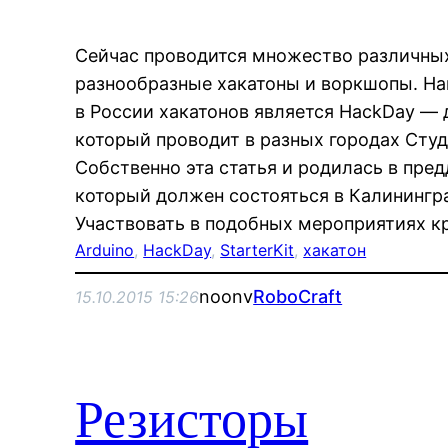
Сейчас проводится множество различны
разнообразные хакатоны и воркшопы. На
в России хакатонов является HackDay —
который проводит в разных городах Сту
Собственно эта статья и родилась в пре
который должен состояться в Калинингра
Участвовать в подобных мероприятиях к
Arduino
, 
HackDay
, 
StarterKit
, 
хакатон
noonv
RoboCraft
15.10.2015 15:26
Резисторы