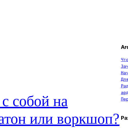
Ar
Чт
За
На
Дл
Ра
ар
 с собой на
Пе
атон или воркшоп?
Ра