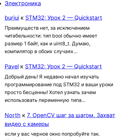
Электроника
burjui
к
STM32: Урок 2 — Quickstart
Преимуществ нет, за исключением
читабельности: тип bool обычно имеет
размер 1 байт, как и uint8_t. Думаю,
компилятор в обоих случаях…
Pavel
к
STM32: Урок 2 — Quickstart
Добрый день! Я недавно начал изучать
программирование под STM32 и ваши уроки
просто бесценны! Хотел узнать зачем
использовать переменную типа…
North
к
7. OpenCV шаг за шагом. Захват
видео с камеры
если у вас черное окно попробуйте так.