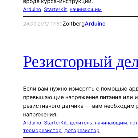
вроде курса-инструкции.
Arduino
, 
StarterKit
, 
начинающим
Zoltberg
Arduino
24.09.2012 17:50
Резисторный де
Если вам нужно измерять с помощью ар
превышающие напряжение питания или и
резистивного датчика — вам необходим 
напряжения.
Arduino
, 
StarterKit
, 
делитель
, 
начинающим
, 
по
терморезистор
, 
фоторезистор