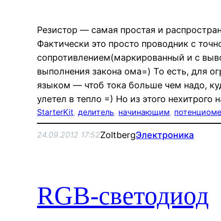
Резистор — самая простая и распростра
Фактически это просто проводник с точ
сопротивлением(маркированный и с выво
выполнения закона ома=) То есть, для о
языком — чтоб тока больше чем надо, ку
улетел в тепло =) Но из этого нехитрого 
StarterKit
, 
делитель
, 
начинающим
, 
потенциом
Zoltberg
Электроника
24.09.2012 17:52
RGB-светодиод