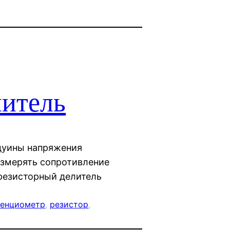
литель
дуины напряжения
змерять сопротивление
резисторный делитель
тенциометр
, 
резистор
, 