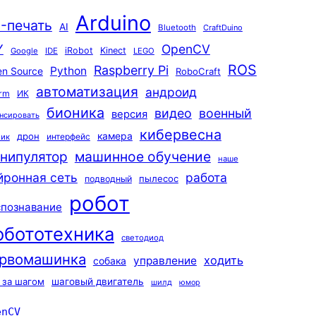
Arduino
-печать
AI
Bluetooth
CraftDuino
Y
OpenCV
iRobot
Kinect
Google
IDE
LEGO
ROS
Raspberry Pi
Python
n Source
RoboCraft
автоматизация
андроид
rm
ИК
бионика
видео
военный
версия
нсировать
кибервесна
камера
дрон
интерфейс
чик
машинное обучение
нипулятор
наше
йронная сеть
работа
пылесос
подводный
робот
спознавание
обототехника
светодиод
рвомашинка
ходить
управление
собака
 за шагом
шаговый двигатель
шилд
юмор
enCV