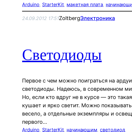
Arduino
, 
StarterKit
, 
макетная плата
, 
начинающ
Zoltberg
Электроника
24.09.2012 17:51
Светодиоды
Первое с чем можно поиграться на ардуи
светодиоды. Надеюсь, в современном мир
Но, если кто вдруг не в курсе — это так
кушает и ярко светит. Можно показыват
весело, а отдельные экземпляры и освещ
первого…
Arduino
, 
StarterKit
, 
начинающим
, 
светодиод