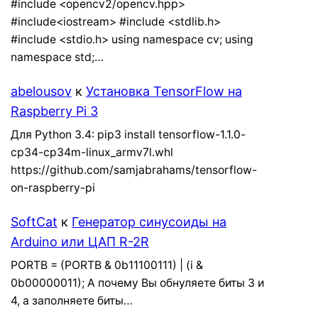
#include <opencv2/opencv.hpp>
#include<iostream> #include <stdlib.h>
#include <stdio.h> using namespace cv; using
namespace std;…
abelousov
к
Установка TensorFlow на
Raspberry Pi 3
Для Python 3.4: pip3 install tensorflow-1.1.0-
cp34-cp34m-linux_armv7l.whl
https://github.com/samjabrahams/tensorflow-
on-raspberry-pi
SoftCat
к
Генератор синусоиды на
Arduino или ЦАП R-2R
PORTB = (PORTB & 0b11100111) | (i &
0b00000011); А почему Вы обнуляете биты 3 и
4, а заполняете биты…