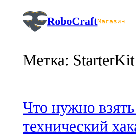
Перейти
к
RoboCraft
Магазин
содержимому
Метка:
StarterKit
Что нужно взять
технический хак