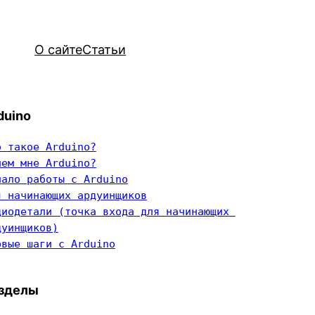
О сайте
Статьи
duino
о такое Arduino?
чем мне Arduino?
чало работы с Arduino
я начинающих ардуинщиков
диодетали (точка входа для начинающих 
дуинщиков)
рвые шаги с Arduino
зделы