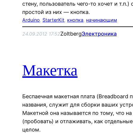
стену, пользователь чего-то хочет и т.п.
простой из них — кнопка.
Arduino
, 
StarterKit
, 
кнопка
, 
начинающим
Zoltberg
Электроника
24.09.2012 17:52
Макетка
Беспаечная макетная плата (Breadboard п
названия, служит для сборки ваших устр
Макетной она называется по тому, что н
(пробовать) и отлаживать, как отдельные
целом.