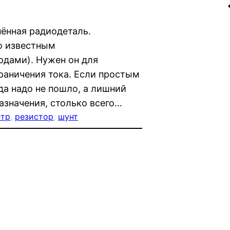
нённая радиодеталь.
но известным
дами). Нужен он для
граничения тока. Если простым
да надо не пошло, а лишний
назначения, столько всего…
етр
, 
резистор
, 
шунт