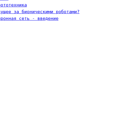
бототехника
дущее за бионическими роботами?
йронная сеть - введение