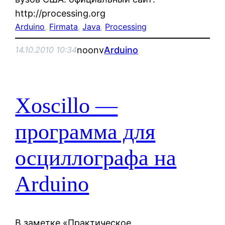
http://processing.org
Arduino
, 
Firmata
, 
Java
, 
Processing
noonv
Arduino
14.10.2010 10:34
Xoscillo —
программа для
осциллографа на
Arduino
В заметке «Практическое