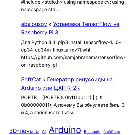
#include <stdio.h> using namespace cv; using
namespace std;…
abelousov
к
Установка TensorFlow на
Raspberry Pi 3
Для Python 3.4: pip3 install tensorflow-1.1.0-
cp34-cp34m-linux_armv7l.whl
https://github.com/samjabrahams/tensorflow-
on-raspberry-pi
SoftCat
к
Генератор синусоиды на
Arduino или ЦАП R-2R
PORTB = (PORTB & 0b11100111) | (i &
0b00000011); А почему Вы обнуляете биты 3
и 4, а заполняете биты…
Arduino
3D-печать
AI
Bluetooth
CraftDuino