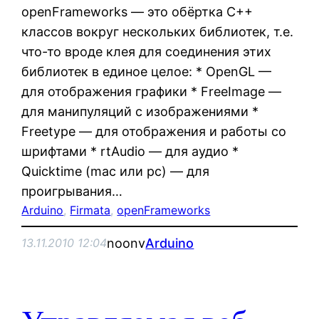
openFrameworks — это обёртка С++
классов вокруг нескольких библиотек, т.е.
что-то вроде клея для соединения этих
библиотек в единое целое: * OpenGL —
для отображения графики * FreeImage —
для манипуляций с изображениями *
Freetype — для отображения и работы со
шрифтами * rtAudio — для аудио *
Quicktime (mac или pc) — для
проигрывания…
Arduino
, 
Firmata
, 
openFrameworks
noonv
Arduino
13.11.2010 12:04