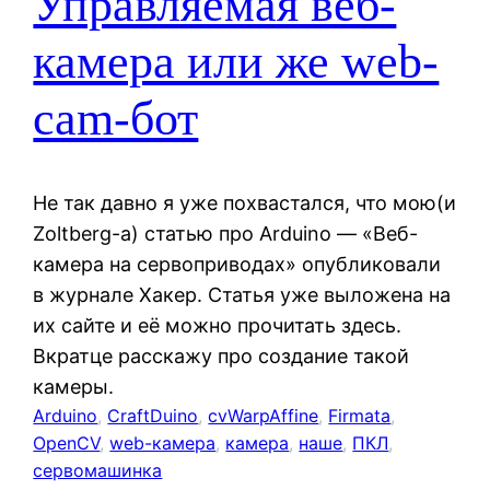
Управляемая веб-
камера или же web-
cam-бот
Не так давно я уже похвастался, что мою(и
Zoltberg-а) статью про Arduino — «Веб-
камера на сервоприводах» опубликовали
в журнале Хакер. Статья уже выложена на
их сайте и её можно прочитать здесь.
Вкратце расскажу про создание такой
камеры.
Arduino
, 
CraftDuino
, 
cvWarpAffine
, 
Firmata
, 
OpenCV
, 
web-камера
, 
камера
, 
наше
, 
ПКЛ
, 
сервомашинка