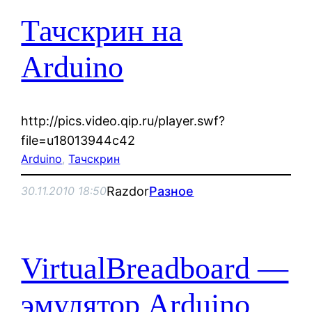
Тачскрин на
Arduino
http://pics.video.qip.ru/player.swf?
file=u18013944c42
Arduino
, 
Тачскрин
Razdor
Разное
30.11.2010 18:50
VirtualBreadboard —
эмулятор Arduino