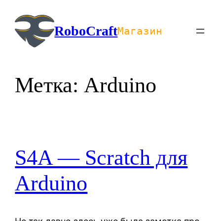
Перейти
к
RoboCraft
Магазин
содержимому
Метка:
Arduino
S4A — Scratch для
Arduino