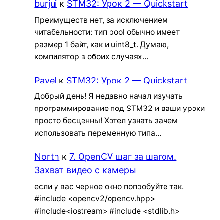
burjui
к
STM32: Урок 2 — Quickstart
Преимуществ нет, за исключением
читабельности: тип bool обычно имеет
размер 1 байт, как и uint8_t. Думаю,
компилятор в обоих случаях…
Pavel
к
STM32: Урок 2 — Quickstart
Добрый день! Я недавно начал изучать
программирование под STM32 и ваши уроки
просто бесценны! Хотел узнать зачем
использовать переменную типа…
North
к
7. OpenCV шаг за шагом.
Захват видео с камеры
если у вас черное окно попробуйте так.
#include <opencv2/opencv.hpp>
#include<iostream> #include <stdlib.h>