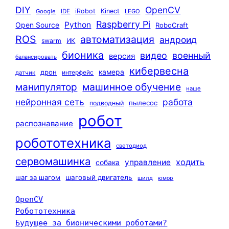
DIY
OpenCV
iRobot
Kinect
Google
IDE
LEGO
Raspberry Pi
Python
Open Source
RoboCraft
ROS
автоматизация
андроид
swarm
ИК
бионика
видео
военный
версия
балансировать
кибервесна
камера
дрон
интерфейс
датчик
машинное обучение
манипулятор
наше
нейронная сеть
работа
пылесос
подводный
робот
распознавание
робототехника
светодиод
сервомашинка
ходить
управление
собака
шаг за шагом
шаговый двигатель
шилд
юмор
OpenCV
Робототехника
Будущее за бионическими роботами?