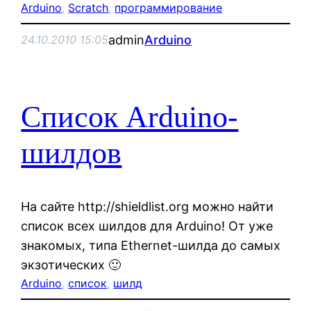
Arduino
, 
Scratch
, 
программирование
admin
Arduino
24.10.2010 15:05
Список Arduino-
шилдов
На сайте http://shieldlist.org можно найти
список всех шилдов для Arduino! От уже
знакомых, типа Ethernet-шилда до самых
экзотических 🙂
Arduino
, 
список
, 
шилд