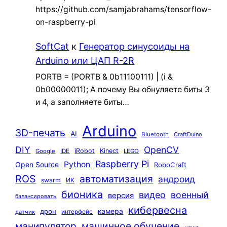
https://github.com/samjabrahams/tensorflow-
on-raspberry-pi
SoftCat
к
Генератор синусоиды на
Arduino или ЦАП R-2R
PORTB = (PORTB & 0b11100111) | (i &
0b00000011); А почему Вы обнуляете биты 3
и 4, а заполняете биты…
Arduino
3D-печать
AI
Bluetooth
CraftDuino
DIY
OpenCV
iRobot
Kinect
Google
IDE
LEGO
Raspberry Pi
Python
Open Source
RoboCraft
ROS
автоматизация
андроид
swarm
ИК
бионика
видео
военный
версия
балансировать
кибервесна
камера
дрон
интерфейс
датчик
машинное обучение
манипулятор