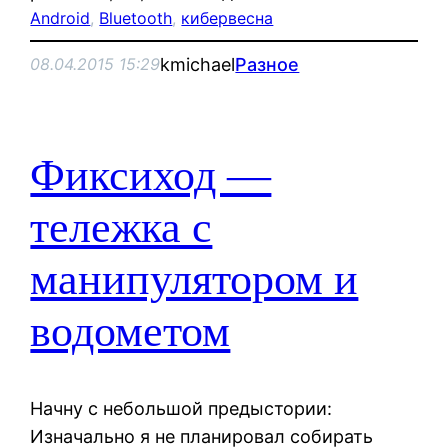
Android
, 
Bluetooth
, 
кибервесна
kmichael
Разное
08.04.2015 15:29
Фиксиход —
тележка с
манипулятором и
водометом
Начну с небольшой предыстории:
Изначально я не планировал собирать