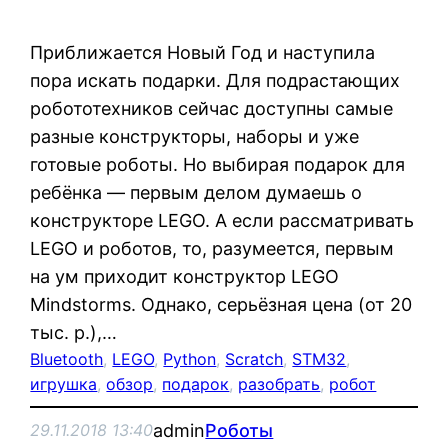
Приближается Новый Год и наступила
пора искать подарки. Для подрастающих
робототехников сейчас доступны самые
разные конструкторы, наборы и уже
готовые роботы. Но выбирая подарок для
ребёнка — первым делом думаешь о
конструкторе LEGO. А если рассматривать
LEGO и роботов, то, разумеется, первым
на ум приходит конструктор LEGO
Mindstorms. Однако, серьёзная цена (от 20
тыс. р.),…
Bluetooth
, 
LEGO
, 
Python
, 
Scratch
, 
STM32
, 
игрушка
, 
обзор
, 
подарок
, 
разобрать
, 
робот
admin
Роботы
29.11.2018 13:40