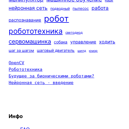
наше
нейронная сеть
работа
пылесос
подводный
робот
распознавание
робототехника
светодиод
сервомашинка
ходить
управление
собака
шаг за шагом
шаговый двигатель
шилд
юмор
OpenCV
Робототехника
Будущее за бионическими роботами?
Нейронная сеть - введение
Инфо