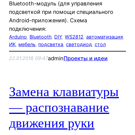
Bluetooth-модуль (для управления
подсветкой при помощи специального
Android-приложения). Схема
подключения:
Arduino
, 
Bluetooth
, 
DIY
, 
WS2812
, 
автоматизация
, 
ИК
, 
мебель
, 
подсветка
, 
светодиод
, 
стол
admin
Проекты и идеи
22.01.2018 09:47
Замена клавиатуры
— распознавание
движения руки