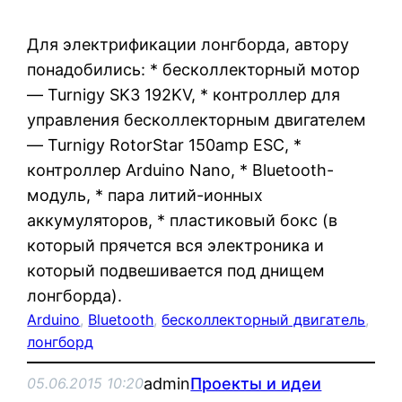
Для электрификации лонгборда, автору
понадобились: * бесколлекторный мотор
— Turnigy SK3 192KV, * контроллер для
управления бесколлекторным двигателем
— Turnigy RotorStar 150amp ESC, *
контроллер Arduino Nano, * Bluetooth-
модуль, * пара литий-ионных
аккумуляторов, * пластиковый бокс (в
который прячется вся электроника и
который подвешивается под днищем
лонгборда).
Arduino
, 
Bluetooth
, 
бесколлекторный двигатель
, 
лонгборд
admin
Проекты и идеи
05.06.2015 10:20