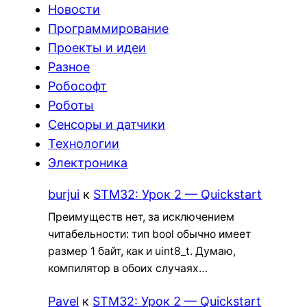
Новости
Программирование
Проекты и идеи
Разное
Робософт
Роботы
Сенсоры и датчики
Технологии
Электроника
burjui
к
STM32: Урок 2 — Quickstart
Преимуществ нет, за исключением
читабельности: тип bool обычно имеет
размер 1 байт, как и uint8_t. Думаю,
компилятор в обоих случаях…
Pavel
к
STM32: Урок 2 — Quickstart