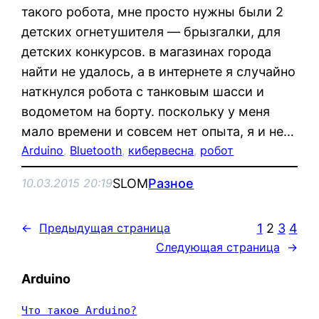
такого робота, мне просто нужны были 2
детских огнетушителя — брызгалки, для
детских конкурсов. в магазинах города
найти не удалось, а в интернете я случайно
наткнулся робота с танковым шасси и
водометом на борту. поскольку у меня
мало времени и совсем нет опыта, я и не…
Arduino
, 
Bluetooth
, 
кибервесна
, 
робот
SLOM
Разное
10.03.2015 20:19
1
2
3
4
←
Предыдущая страница
Следующая страница
→
Arduino
Что такое Arduino?