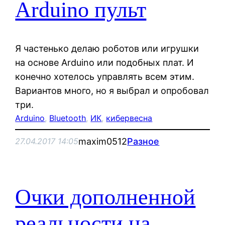
Arduino пульт
Я частенько делаю роботов или игрушки
на основе Arduino или подобных плат. И
конечно хотелось управлять всем этим.
Вариантов много, но я выбрал и опробовал
три.
Arduino
, 
Bluetooth
, 
ИК
, 
кибервесна
maxim0512
Разное
27.04.2017 14:05
Очки дополненной
реальности на