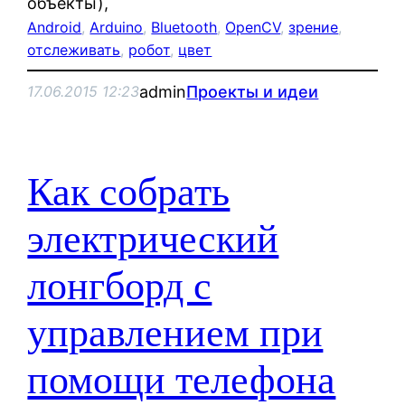
объекты),
Android
, 
Arduino
, 
Bluetooth
, 
OpenCV
, 
зрение
, 
отслеживать
, 
робот
, 
цвет
admin
Проекты и идеи
17.06.2015 12:23
Как собрать
электрический
лонгборд с
управлением при
помощи телефона