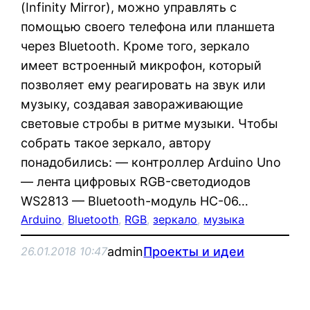
(Infinity Mirror), можно управлять с
помощью своего телефона или планшета
через Bluetooth. Кроме того, зеркало
имеет встроенный микрофон, который
позволяет ему реагировать на звук или
музыку, создавая завораживающие
световые стробы в ритме музыки. Чтобы
собрать такое зеркало, автору
понадобились: — контроллер Arduino Uno
— лента цифровых RGB-светодиодов
WS2813 — Bluetooth-модуль HC-06…
Arduino
, 
Bluetooth
, 
RGB
, 
зеркало
, 
музыка
admin
Проекты и идеи
26.01.2018 10:47