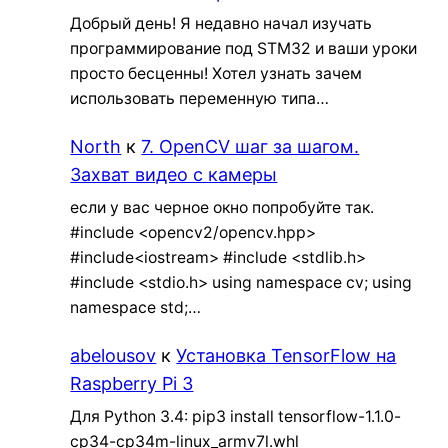
Добрый день! Я недавно начал изучать
программирование под STM32 и ваши уроки
просто бесценны! Хотел узнать зачем
использовать переменную типа…
North
к
7. OpenCV шаг за шагом.
Захват видео с камеры
если у вас черное окно попробуйте так.
#include <opencv2/opencv.hpp>
#include<iostream> #include <stdlib.h>
#include <stdio.h> using namespace cv; using
namespace std;…
abelousov
к
Установка TensorFlow на
Raspberry Pi 3
Для Python 3.4: pip3 install tensorflow-1.1.0-
cp34-cp34m-linux_armv7l.whl