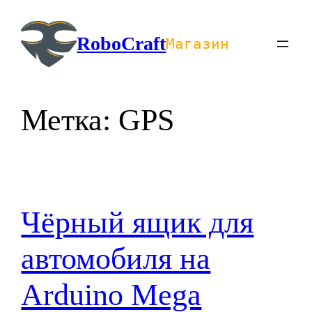
Перейти
к
RoboCraft
Магазин
содержимому
Метка:
GPS
Чёрный ящик для
автомобиля на
Arduino Mega