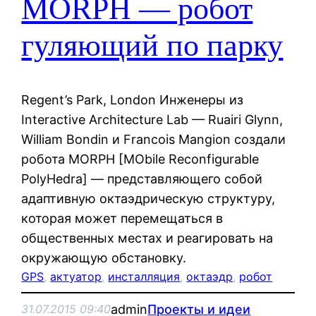
MORPH — робот
гуляющий по парку
Regent’s Park, London Инженеры из
Interactive Architecture Lab — Ruairi Glynn,
William Bondin и Francois Mangion создали
робота MORPH [MObile Reconfigurable
PolyHedra] — представляющего собой
адаптивную октаэдрическую структуру,
которая может перемещаться в
общественных местах и реагировать на
окружающую обстановку.
GPS
, 
актуатор
, 
инсталляция
, 
октаэдр
, 
робот
admin
Проекты и идеи
31.07.2015 09:40