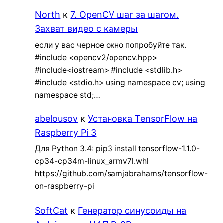
North
к
7. OpenCV шаг за шагом.
Захват видео с камеры
если у вас черное окно попробуйте так.
#include <opencv2/opencv.hpp>
#include<iostream> #include <stdlib.h>
#include <stdio.h> using namespace cv; using
namespace std;…
abelousov
к
Установка TensorFlow на
Raspberry Pi 3
Для Python 3.4: pip3 install tensorflow-1.1.0-
cp34-cp34m-linux_armv7l.whl
https://github.com/samjabrahams/tensorflow-
on-raspberry-pi
SoftCat
к
Генератор синусоиды на