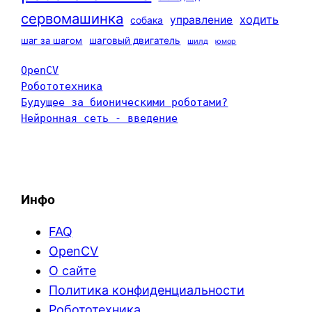
сервомашинка
ходить
управление
собака
шаг за шагом
шаговый двигатель
шилд
юмор
OpenCV
Робототехника
Будущее за бионическими роботами?
Нейронная сеть - введение
Инфо
FAQ
OpenCV
О сайте
Политика конфиденциальности
Робототехника