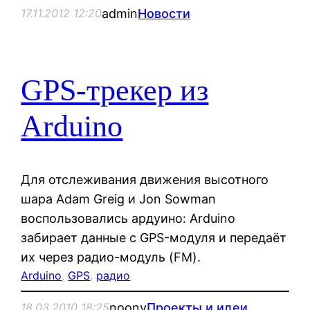
admin
Новости
17.11.2012 12:20
GPS-трекер из
Arduino
Для отслеживания движения высотного
шара Adam Greig и Jon Sowman
воспользовались ардуино: Arduino
забирает данные с GPS-модуля и передаёт
их через радио-модуль (FM).
Arduino
, 
GPS
, 
радио
noonv
Проекты и идеи
18.03.2010 18:25