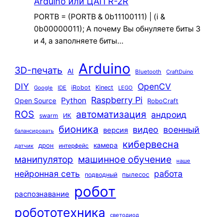
Arduino или ЦАП R-2R
PORTB = (PORTB & 0b11100111) | (i &
0b00000011); А почему Вы обнуляете биты 3
и 4, а заполняете биты…
Arduino
3D-печать
AI
Bluetooth
CraftDuino
DIY
OpenCV
iRobot
Kinect
Google
IDE
LEGO
Raspberry Pi
Python
Open Source
RoboCraft
ROS
автоматизация
андроид
swarm
ИК
бионика
видео
военный
версия
балансировать
кибервесна
камера
дрон
интерфейс
датчик
машинное обучение
манипулятор
наше
нейронная сеть
работа
пылесос
подводный
робот
распознавание
робототехника
светодиод