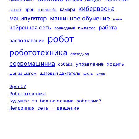
балансировать
кибервесна
камера
дрон
интерфейс
датчик
машинное обучение
манипулятор
наше
нейронная сеть
работа
пылесос
подводный
робот
распознавание
робототехника
светодиод
сервомашинка
ходить
управление
собака
шаг за шагом
шаговый двигатель
шилд
юмор
OpenCV
Робототехника
Будущее за бионическими роботами?
Нейронная сеть - введение