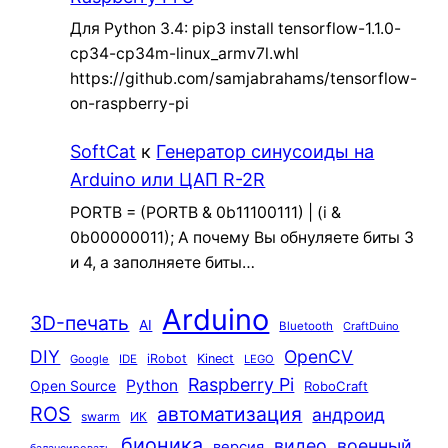
Для Python 3.4: pip3 install tensorflow-1.1.0-
cp34-cp34m-linux_armv7l.whl
https://github.com/samjabrahams/tensorflow-
on-raspberry-pi
SoftCat
к
Генератор синусоиды на
Arduino или ЦАП R-2R
PORTB = (PORTB & 0b11100111) | (i &
0b00000011); А почему Вы обнуляете биты 3
и 4, а заполняете биты…
Arduino
3D-печать
AI
Bluetooth
CraftDuino
DIY
OpenCV
iRobot
Kinect
Google
IDE
LEGO
Raspberry Pi
Python
Open Source
RoboCraft
ROS
автоматизация
андроид
swarm
ИК
бионика
видео
военный
версия