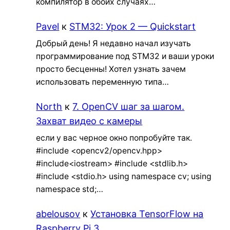
компилятор в обоих случаях…
Pavel
к
STM32: Урок 2 — Quickstart
Добрый день! Я недавно начал изучать
программирование под STM32 и ваши уроки
просто бесценны! Хотел узнать зачем
использовать переменную типа…
North
к
7. OpenCV шаг за шагом.
Захват видео с камеры
если у вас черное окно попробуйте так.
#include <opencv2/opencv.hpp>
#include<iostream> #include <stdlib.h>
#include <stdio.h> using namespace cv; using
namespace std;…
abelousov
к
Установка TensorFlow на
Raspberry Pi 3