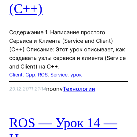
(C++)
Содержание 1. Написание простого
Сервиса и Клиента (Service and Client)
(C++) Описание: Этот урок описывает, как
создавать узлы сервиса и клиента (Service
and Client) на C++.
Client
, 
Cpp
, 
ROS
, 
Service
, 
урок
noonv
Технологии
29.12.2011 21:14
ROS — Урок 14 —