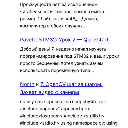
Преимуществ нет, за исключением
читабельности: тип bool обычно имеет
размер 1 байт, как и uint8_t. Думаю,
компилятор в обоих случаях…
Pavel
к
STM32: Урок 2 — Quickstart
Добрый день! Я недавно начал изучать
программирование под STM32 и ваши уроки
просто бесценны! Хотел узнать зачем
использовать переменную типа…
North
к
7. OpenCV шаг за шагом.
Захват видео с камеры
если у вас черное окно попробуйте так.
#include <opencv2/opencv.hpp>
#include<iostream> #include <stdlib.h>
#include <stdio.h> using namespace cv; using