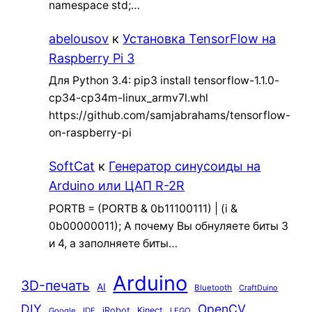
namespace std;…
abelousov
к
Установка TensorFlow на
Raspberry Pi 3
Для Python 3.4: pip3 install tensorflow-1.1.0-
cp34-cp34m-linux_armv7l.whl
https://github.com/samjabrahams/tensorflow-
on-raspberry-pi
SoftCat
к
Генератор синусоиды на
Arduino или ЦАП R-2R
PORTB = (PORTB & 0b11100111) | (i &
0b00000011); А почему Вы обнуляете биты 3
и 4, а заполняете биты…
Arduino
3D-печать
AI
Bluetooth
CraftDuino
DIY
OpenCV
iRobot
Kinect
Google
IDE
LEGO