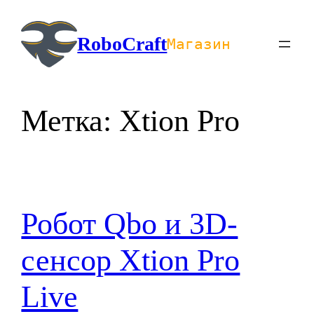
Перейти
к
RoboCraft
Магазин
содержимому
Метка:
Xtion Pro
Робот Qbo и 3D-
сенсор Xtion Pro
Live