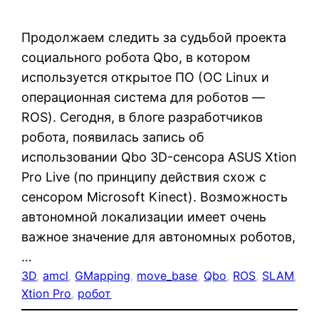
Продолжаем следить за судьбой проекта
социального робота Qbo, в котором
используется открытое ПО (ОС Linux и
операционная система для роботов —
ROS). Сегодня, в блоге разработчиков
робота, появилась запись об
использовании Qbo 3D-сенсора ASUS Xtion
Pro Live (по принципу действия схож с
сенсором Microsoft Kinect). Возможность
автономной локализации имеет очень
важное значение для автономных роботов,
…
3D
, 
amcl
, 
GMapping
, 
move_base
, 
Qbo
, 
ROS
, 
SLAM
, 
Xtion Pro
, 
робот