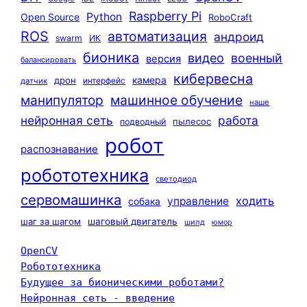
Raspberry Pi
Python
Open Source
RoboCraft
ROS
автоматизация
андроид
swarm
ИК
бионика
видео
военный
версия
балансировать
кибервесна
камера
дрон
интерфейс
датчик
машинное обучение
манипулятор
наше
нейронная сеть
работа
пылесос
подводный
робот
распознавание
робототехника
светодиод
сервомашинка
ходить
управление
собака
шаг за шагом
шаговый двигатель
шилд
юмор
OpenCV
Робототехника
Будущее за бионическими роботами?
Нейронная сеть - введение