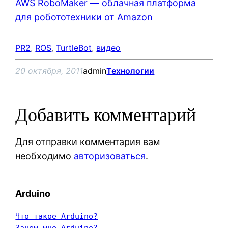
AWS RoboMaker — облачная платформа
для робототехники от Amazon
PR2
, 
ROS
, 
TurtleBot
, 
видео
20 октября, 2011
admin
Технологии
Добавить комментарий
Для отправки комментария вам
необходимо
авторизоваться
.
Arduino
Что такое Arduino?
Зачем мне Arduino?