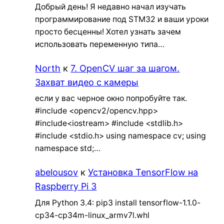
Добрый день! Я недавно начал изучать
программирование под STM32 и ваши уроки
просто бесценны! Хотел узнать зачем
использовать переменную типа…
North
к
7. OpenCV шаг за шагом.
Захват видео с камеры
если у вас черное окно попробуйте так.
#include <opencv2/opencv.hpp>
#include<iostream> #include <stdlib.h>
#include <stdio.h> using namespace cv; using
namespace std;…
abelousov
к
Установка TensorFlow на
Raspberry Pi 3
Для Python 3.4: pip3 install tensorflow-1.1.0-
cp34-cp34m-linux_armv7l.whl