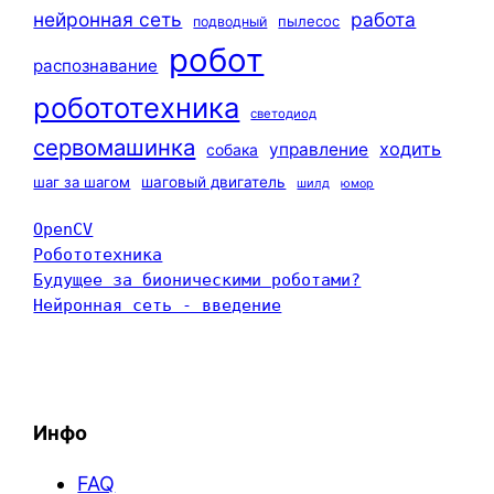
нейронная сеть
работа
пылесос
подводный
робот
распознавание
робототехника
светодиод
сервомашинка
ходить
управление
собака
шаг за шагом
шаговый двигатель
шилд
юмор
OpenCV
Робототехника
Будущее за бионическими роботами?
Нейронная сеть - введение
Инфо
FAQ