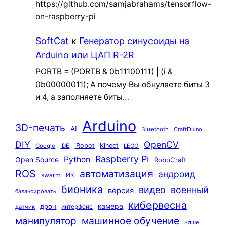
https://github.com/samjabrahams/tensorflow-
on-raspberry-pi
SoftCat
к
Генератор синусоиды на
Arduino или ЦАП R-2R
PORTB = (PORTB & 0b11100111) | (i &
0b00000011); А почему Вы обнуляете биты 3
и 4, а заполняете биты…
Arduino
3D-печать
AI
Bluetooth
CraftDuino
DIY
OpenCV
iRobot
Kinect
Google
IDE
LEGO
Raspberry Pi
Python
Open Source
RoboCraft
ROS
автоматизация
андроид
swarm
ИК
бионика
видео
военный
версия
балансировать
кибервесна
камера
дрон
интерфейс
датчик
машинное обучение
манипулятор
наше