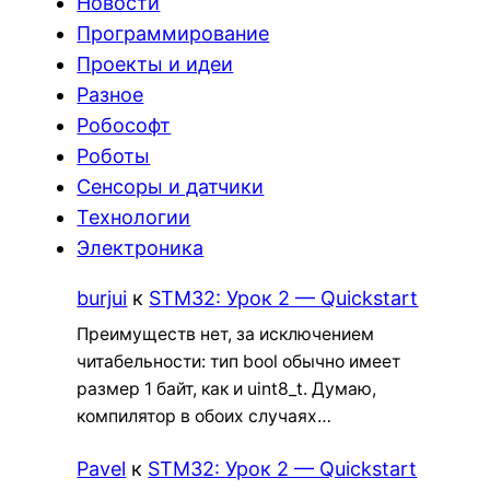
Новости
Программирование
Проекты и идеи
Разное
Робософт
Роботы
Сенсоры и датчики
Технологии
Электроника
burjui
к
STM32: Урок 2 — Quickstart
Преимуществ нет, за исключением
читабельности: тип bool обычно имеет
размер 1 байт, как и uint8_t. Думаю,
компилятор в обоих случаях…
Pavel
к
STM32: Урок 2 — Quickstart