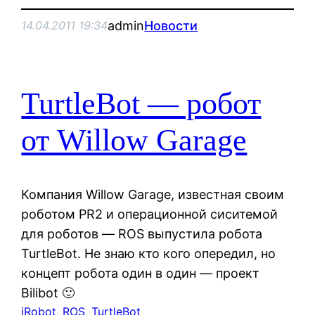
admin
Новости
14.04.2011 19:34
TurtleBot — робот
от Willow Garage
Компания Willow Garage, известная своим
роботом PR2 и операционной сиситемой
для роботов — ROS выпустила робота
TurtleBot. Не знаю кто кого опередил, но
концепт робота один в один — проект
Bilibot 🙂
iRobot
, 
ROS
, 
TurtleBot