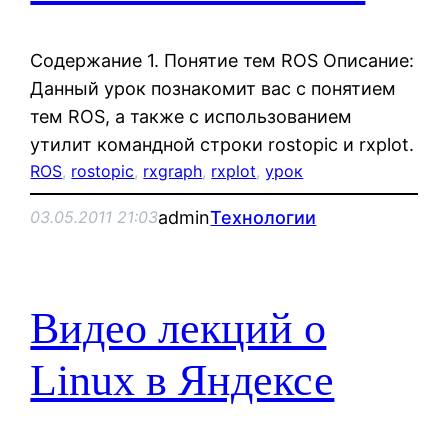
Содержание 1. Понятие тем ROS Описание:
Данный урок познакомит вас с понятием
тем ROS, а также c использованием
утилит командной строки rostopic и rxplot.
ROS
, 
rostopic
, 
rxgraph
, 
rxplot
, 
урок
admin
Технологии
03.05.2011 21:03
Видео лекций о
Linux в Яндексе