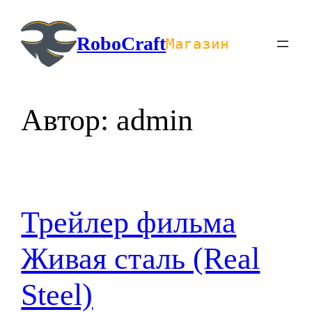
Перейти
к
RoboCraft
Магазин
содержимому
Автор:
admin
Трейлер фильма
Живая сталь (Real
Steel)