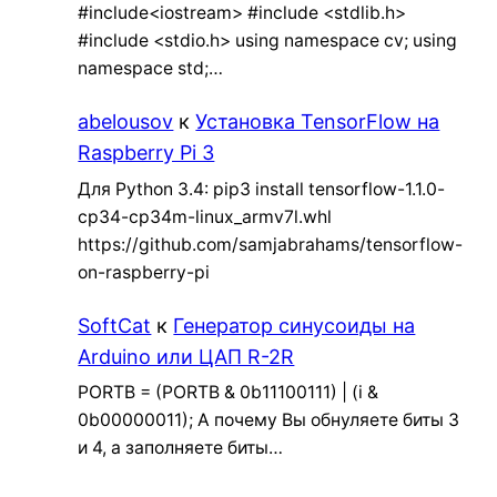
#include<iostream> #include <stdlib.h>
#include <stdio.h> using namespace cv; using
namespace std;…
abelousov
к
Установка TensorFlow на
Raspberry Pi 3
Для Python 3.4: pip3 install tensorflow-1.1.0-
cp34-cp34m-linux_armv7l.whl
https://github.com/samjabrahams/tensorflow-
on-raspberry-pi
SoftCat
к
Генератор синусоиды на
Arduino или ЦАП R-2R
PORTB = (PORTB & 0b11100111) | (i &
0b00000011); А почему Вы обнуляете биты 3
и 4, а заполняете биты…