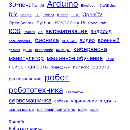
Arduino
3D-печать
AI
Bluetooth
CraftDuino
DIY
OpenCV
iRobot
Kinect
Google
IDE
LEGO
Raspberry Pi
Python
Open Source
RoboCraft
ROS
автоматизация
андроид
swarm
ИК
бионика
видео
военный
версия
балансировать
кибервесна
камера
дрон
интерфейс
датчик
машинное обучение
манипулятор
наше
нейронная сеть
работа
пылесос
подводный
робот
распознавание
робототехника
светодиод
сервомашинка
ходить
управление
собака
шаг за шагом
шаговый двигатель
шилд
юмор
OpenCV
Робототехника