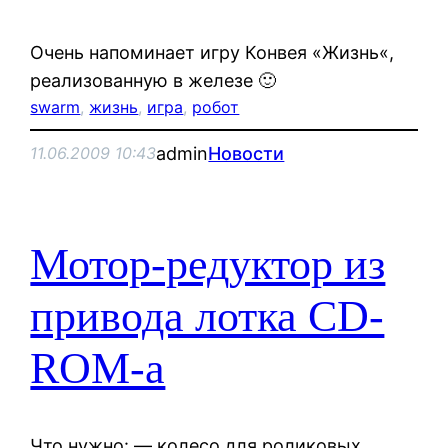
Очень напоминает игру Конвея «Жизнь«,
реализованную в железе 🙂
swarm
, 
жизнь
, 
игра
, 
робот
admin
Новости
11.06.2009 10:43
Мотор-редуктор из
привода лотка CD-
ROM-а
Что нужно: — колесо для роликовых