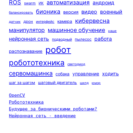
ROS
автоматизация
андроид
swarm
ИК
бионика
видео
военный
версия
балансировать
кибервесна
камера
дрон
интерфейс
датчик
машинное обучение
манипулятор
наше
нейронная сеть
работа
пылесос
подводный
робот
распознавание
робототехника
светодиод
сервомашинка
ходить
управление
собака
шаг за шагом
шаговый двигатель
шилд
юмор
OpenCV
Робототехника
Будущее за бионическими роботами?
Нейронная сеть - введение