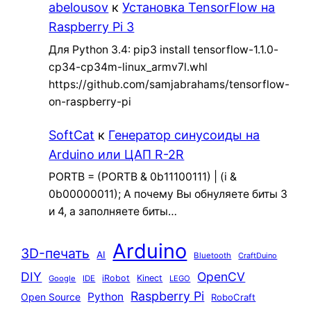
abelousov
к
Установка TensorFlow на
Raspberry Pi 3
Для Python 3.4: pip3 install tensorflow-1.1.0-
cp34-cp34m-linux_armv7l.whl
https://github.com/samjabrahams/tensorflow-
on-raspberry-pi
SoftCat
к
Генератор синусоиды на
Arduino или ЦАП R-2R
PORTB = (PORTB & 0b11100111) | (i &
0b00000011); А почему Вы обнуляете биты 3
и 4, а заполняете биты…
Arduino
3D-печать
AI
Bluetooth
CraftDuino
DIY
OpenCV
iRobot
Kinect
Google
IDE
LEGO
Raspberry Pi
Python
Open Source
RoboCraft