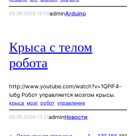
admin
Arduino
09.06.2009 15:59
Крыса с телом
робота
http://www.youtube.com/watch?v=1QPiF4-
iu6g Робот управляется мозгом крысы.
крыса
, 
мозг
, 
робот
, 
управление
admin
Новости
09.06.2009 13:21