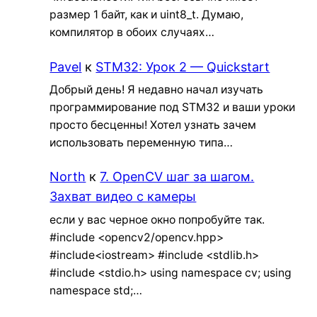
размер 1 байт, как и uint8_t. Думаю,
компилятор в обоих случаях…
Pavel
к
STM32: Урок 2 — Quickstart
Добрый день! Я недавно начал изучать
программирование под STM32 и ваши уроки
просто бесценны! Хотел узнать зачем
использовать переменную типа…
North
к
7. OpenCV шаг за шагом.
Захват видео с камеры
если у вас черное окно попробуйте так.
#include <opencv2/opencv.hpp>
#include<iostream> #include <stdlib.h>
#include <stdio.h> using namespace cv; using
namespace std;…