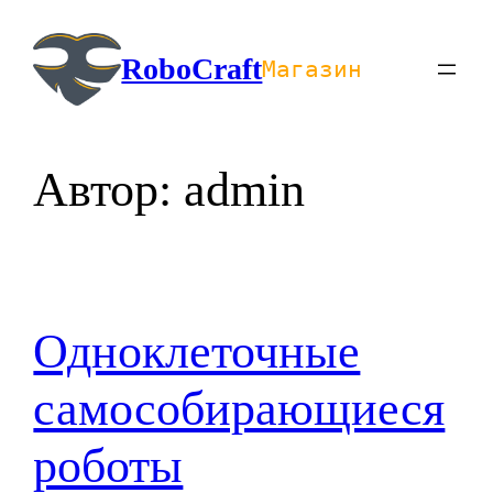
Перейти
к
RoboCraft
Магазин
содержимому
Автор:
admin
Одноклеточные
самособирающиеся
роботы