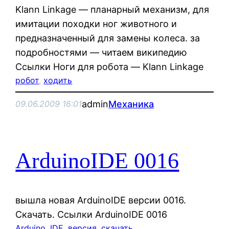
Klann Linkage — планарный механизм, для
имитации походки ног животного и
предназначенный для замены колеса. за
подробностями — читаем википедию
Ссылки Ноги для робота — Klann Linkage
робот
, 
ходить
admin
Механика
09.06.2009 16:01
ArduinoIDE 0016
вышла новая ArduinoIDE версии 0016.
Cкачать. Ссылки ArduinoIDE 0016
Arduino
, 
IDE
, 
версия
, 
скачать