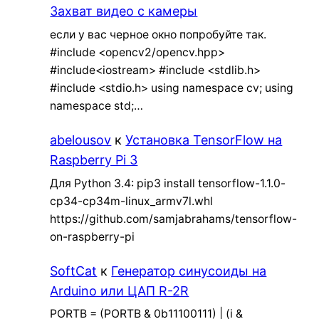
Захват видео с камеры
если у вас черное окно попробуйте так.
#include <opencv2/opencv.hpp>
#include<iostream> #include <stdlib.h>
#include <stdio.h> using namespace cv; using
namespace std;…
abelousov
к
Установка TensorFlow на
Raspberry Pi 3
Для Python 3.4: pip3 install tensorflow-1.1.0-
cp34-cp34m-linux_armv7l.whl
https://github.com/samjabrahams/tensorflow-
on-raspberry-pi
SoftCat
к
Генератор синусоиды на
Arduino или ЦАП R-2R
PORTB = (PORTB & 0b11100111) | (i &