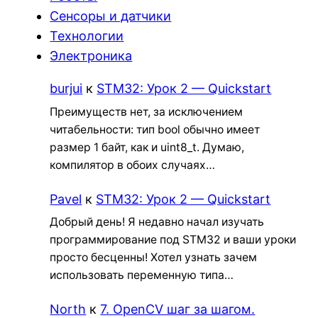
Сенсоры и датчики
Технологии
Электроника
burjui
к
STM32: Урок 2 — Quickstart
Преимуществ нет, за исключением
читабельности: тип bool обычно имеет
размер 1 байт, как и uint8_t. Думаю,
компилятор в обоих случаях…
Pavel
к
STM32: Урок 2 — Quickstart
Добрый день! Я недавно начал изучать
программирование под STM32 и ваши уроки
просто бесценны! Хотел узнать зачем
использовать переменную типа…
North
к
7. OpenCV шаг за шагом.