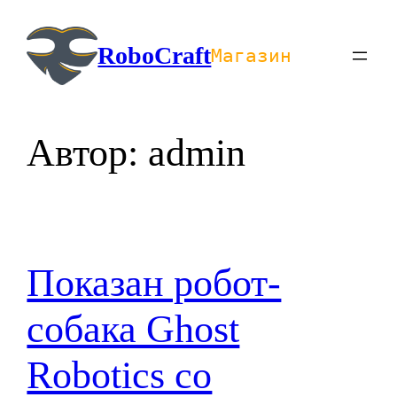
Перейти
к
RoboCraft
Магазин
содержимому
Автор:
admin
Показан робот-
собака Ghost
Robotics со