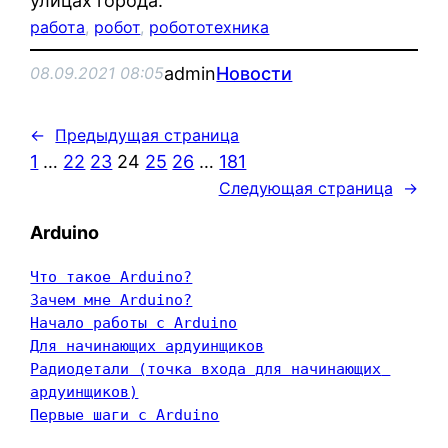
улицах города.
работа
, 
робот
, 
робототехника
admin
Новости
08.09.2021 08:05
←
Предыдущая страница
1
…
22
23
24
25
26
…
181
Следующая страница
→
Arduino
Что такое Arduino?
Зачем мне Arduino?
Начало работы с Arduino
Для начинающих ардуинщиков
Радиодетали (точка входа для начинающих 
ардуинщиков)
Первые шаги с Arduino