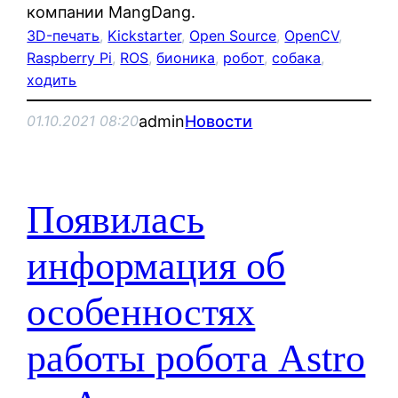
компании MangDang.
3D-печать
, 
Kickstarter
, 
Open Source
, 
OpenCV
, 
Raspberry Pi
, 
ROS
, 
бионика
, 
робот
, 
собака
, 
ходить
admin
Новости
01.10.2021 08:20
Появилась
информация об
особенностях
работы робота Astro