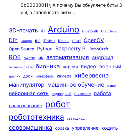
0b00000011); А почему Вы обнуляете биты 3
и 4, а заполняете биты…
Arduino
3D-печать
AI
Bluetooth
CraftDuino
DIY
OpenCV
iRobot
Kinect
Google
IDE
LEGO
Raspberry Pi
Python
Open Source
RoboCraft
ROS
автоматизация
андроид
swarm
ИК
бионика
видео
военный
версия
балансировать
кибервесна
камера
дрон
интерфейс
датчик
машинное обучение
манипулятор
наше
нейронная сеть
работа
пылесос
подводный
робот
распознавание
робототехника
светодиод
сервомашинка
ходить
управление
собака