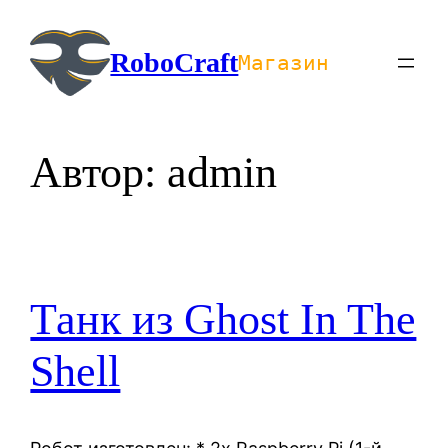
Перейти
к
RoboCraft
Магазин
содержимому
Автор:
admin
Танк из Ghost In The
Shell