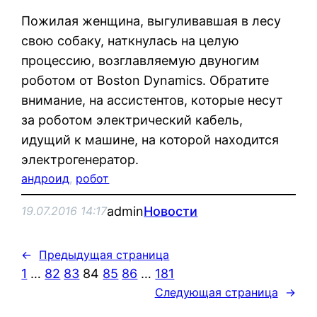
Пожилая женщина, выгуливавшая в лесу
свою собаку, наткнулась на целую
процессию, возглавляемую двуногим
роботом от Boston Dynamics. Обратите
внимание, на ассистентов, которые несут
за роботом электрический кабель,
идущий к машине, на которой находится
электрогенератор.
андроид
, 
робот
admin
Новости
19.07.2016 14:17
←
Предыдущая страница
1
…
82
83
84
85
86
…
181
Следующая страница
→