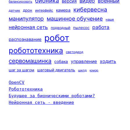
бионика
видео
военный
версия
балансировать
кибервесна
камера
дрон
интерфейс
датчик
машинное обучение
манипулятор
наше
нейронная сеть
работа
пылесос
подводный
робот
распознавание
робототехника
светодиод
сервомашинка
ходить
управление
собака
шаг за шагом
шаговый двигатель
шилд
юмор
OpenCV
Робототехника
Будущее за бионическими роботами?
Нейронная сеть - введение