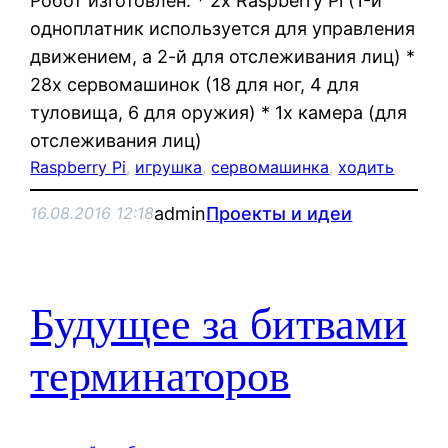
Робот изготовлен: * 2x Raspberry Pi (1-й
одноплатник используется для управления
движением, а 2-й для отслеживания лиц) *
28x сервомашинок (18 для ног, 4 для
туловища, 6 для оружия) * 1x камера (для
отслеживания лиц)
Raspberry Pi
, 
игрушка
, 
сервомашинка
, 
ходить
admin
Проекты и идеи
16.08.2016 12:18
Будущее за битвами
терминаторов