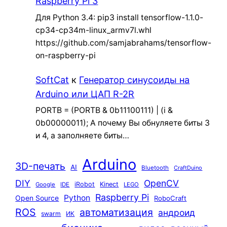
Raspberry Pi 3
Для Python 3.4: pip3 install tensorflow-1.1.0-
cp34-cp34m-linux_armv7l.whl
https://github.com/samjabrahams/tensorflow-
on-raspberry-pi
SoftCat
к
Генератор синусоиды на
Arduino или ЦАП R-2R
PORTB = (PORTB & 0b11100111) | (i &
0b00000011); А почему Вы обнуляете биты 3
и 4, а заполняете биты…
Arduino
3D-печать
AI
Bluetooth
CraftDuino
DIY
OpenCV
iRobot
Kinect
Google
IDE
LEGO
Raspberry Pi
Python
Open Source
RoboCraft
ROS
автоматизация
андроид
swarm
ИК