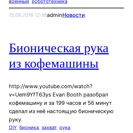
военный
, 
робототехника
admin
Новости
15.08.2016 12:38
Бионическая рука
из кофемашины
http://www.youtube.com/watch?
v=Uem9YfT63ys Evan Booth разобрал
кофемашину и за 199 часов и 56 минут
сделал из неё настоящую бионическую
руку.
DIY
, 
бионика
, 
захват
, 
рука