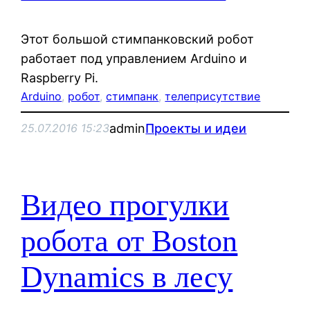
Этот большой стимпанковский робот
работает под управлением Arduino и
Raspberry Pi.
Arduino
, 
робот
, 
стимпанк
, 
телеприсутствие
admin
Проекты и идеи
25.07.2016 15:23
Видео прогулки
робота от Boston
Dynamics в лесу