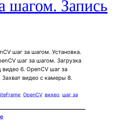
а шагом. Запись
enCV шаг за шагом. Установка.
OpenCV шаг за шагом. Загрузка
 видео 6. OpenCV шаг за
 Захват видео с камеры 8.
iteFrame
, 
OpenCV
, 
видео
, 
шаг за
ие