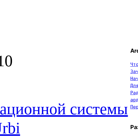
Ar
10
Чт
За
На
Дл
Ра
ар
рационной системы
Пе
rbi
Ра