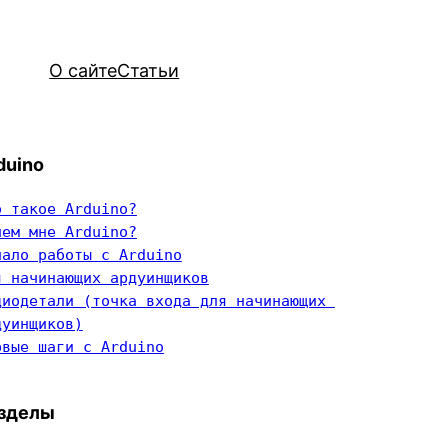
О сайте
Статьи
duino
о такое Arduino?
чем мне Arduino?
чало работы с Arduino
я начинающих ардуинщиков
диодетали (точка входа для начинающих 
дуинщиков)
рвые шаги с Arduino
зделы