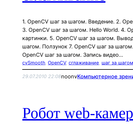
1. OpenCV шаг за шагом. Введение. 2. Op
3. OpenCV шаг за шагом. Hello World. 4. 
картинки. 5. OpenCV шаг за шагом. Вывод
шагом. Ползунок 7. OpenCV шаг за шагом.
OpenCV шаг за шагом. Запись видео…
cvSmooth
, 
OpenCV
, 
сглаживание
, 
шаг за шаго
noonv
Компьютерное зрен
29.07.2010 22:08
Робот web-камер