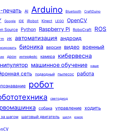
Arduino
-печать
AI
Bluetooth
CraftDuino
Y
OpenCV
iRobot
Kinect
Google
IDE
LEGO
ROS
Raspberry Pi
Python
n Source
RoboCraft
автоматизация
андроид
rm
ИК
бионика
видео
военный
версия
нсировать
кибервесна
камера
дрон
интерфейс
чик
машинное обучение
нипулятор
наше
йронная сеть
работа
пылесос
подводный
робот
спознавание
обототехника
светодиод
рвомашинка
ходить
управление
собака
 за шагом
шаговый двигатель
шилд
юмор
enCV