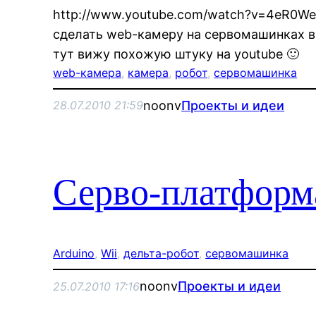
http://www.youtube.com/watch?v=4eR0We
сделать web-камеру на сервомашинках в
тут вижу похожую штуку на youtube 🙂
web-камера
, 
камера
, 
робот
, 
сервомашинка
noonv
Проекты и идеи
28.07.2010 21:59
Серво-платформ
Arduino
, 
Wii
, 
дельта-робот
, 
сервомашинка
noonv
Проекты и идеи
25.07.2010 17:16