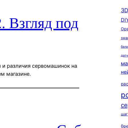
3D
. Взгляд под
DI
Ope
swa
бала
дат
ма
 и различия сервомашинок на
не
м магазине.
ра
р
се
шаг
Op