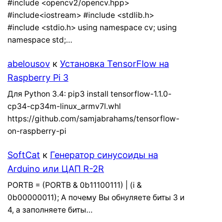
#include <opencv2/opencv.hpp>
#include<iostream> #include <stdlib.h>
#include <stdio.h> using namespace cv; using
namespace std;…
abelousov
к
Установка TensorFlow на
Raspberry Pi 3
Для Python 3.4: pip3 install tensorflow-1.1.0-
cp34-cp34m-linux_armv7l.whl
https://github.com/samjabrahams/tensorflow-
on-raspberry-pi
SoftCat
к
Генератор синусоиды на
Arduino или ЦАП R-2R
PORTB = (PORTB & 0b11100111) | (i &
0b00000011); А почему Вы обнуляете биты 3 и
4, а заполняете биты…