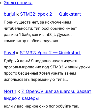
Электроника
burjui
к
STM32: Урок 2 — Quickstart
Преимуществ нет, за исключением
читабельности: тип bool обычно имеет
размер 1 байт, как и uint8_t. Думаю,
компилятор в обоих случаях…
Pavel
к
STM32: Урок 2 — Quickstart
Добрый день! Я недавно начал изучать
программирование под STM32 и ваши уроки
просто бесценны! Хотел узнать зачем
использовать переменную типа…
North
к
7. OpenCV шаг за шагом. Захват
видео с камеры
если у вас черное окно попробуйте так.