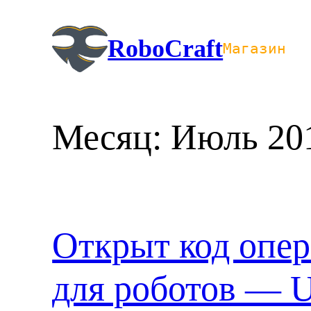
Перейти
к
RoboCraft
Магазин
содержимому
Месяц:
Июль 20
Открыт код опе
для роботов — U