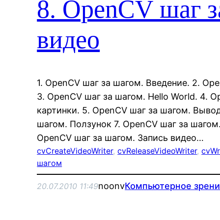
8. OpenCV шаг з
видео
1. OpenCV шаг за шагом. Введение. 2. Op
3. OpenCV шаг за шагом. Hello World. 4. 
картинки. 5. OpenCV шаг за шагом. Вывод
шагом. Ползунок 7. OpenCV шаг за шагом.
OpenCV шаг за шагом. Запись видео…
cvCreateVideoWriter
, 
cvReleaseVideoWriter
, 
cvWr
шагом
noonv
Компьютерное зрен
20.07.2010 11:49