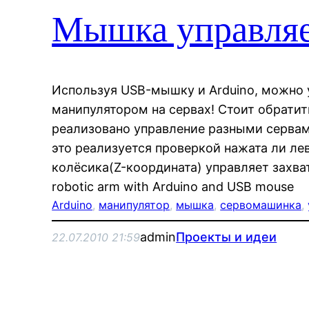
Мышка управляе
Используя USB-мышку и Arduino, можно
манипулятором на сервах! Стоит обратит
реализовано управление разными серв
это реализуется проверкой нажата ли ле
колёсика(Z-координата) управляет захват
robotic arm with Arduino and USB mouse
Arduino
, 
манипулятор
, 
мышка
, 
сервомашинка
, 
admin
Проекты и идеи
22.07.2010 21:59