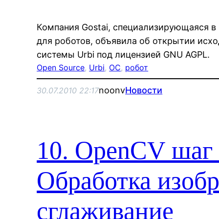
Компания Gostai, специализирующаяся в
для роботов, объявила об открытии исх
системы Urbi под лицензией GNU AGPL.
Open Source
, 
Urbi
, 
ОС
, 
робот
noonv
Новости
30.07.2010 22:17
10. OpenCV шаг 
Обработка изоб
сглаживание