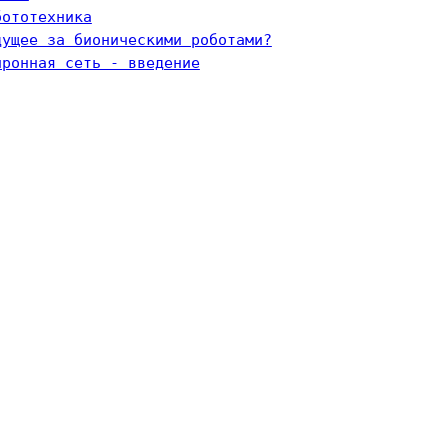
бототехника
дущее за бионическими роботами?
йронная сеть - введение