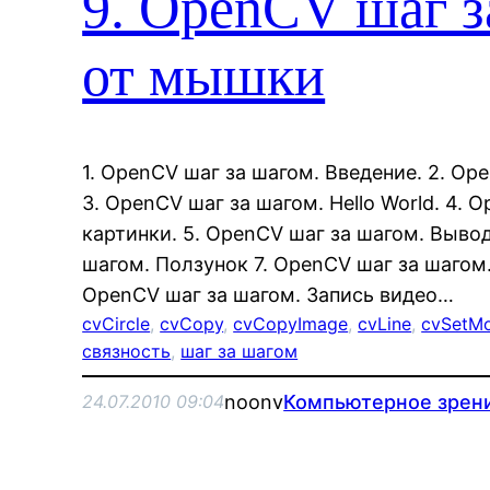
9. OpenCV шаг з
от мышки
1. OpenCV шаг за шагом. Введение. 2. Op
3. OpenCV шаг за шагом. Hello World. 4. 
картинки. 5. OpenCV шаг за шагом. Вывод
шагом. Ползунок 7. OpenCV шаг за шагом.
OpenCV шаг за шагом. Запись видео…
cvCircle
, 
cvCopy
, 
cvCopyImage
, 
cvLine
, 
cvSetMo
связность
, 
шаг за шагом
noonv
Компьютерное зрен
24.07.2010 09:04