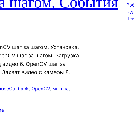
а шагом. События
Ро
Бу
Не
enCV шаг за шагом. Установка.
OpenCV шаг за шагом. Загрузка
 видео 6. OpenCV шаг за
 Захват видео с камеры 8.
useCallback
, 
OpenCV
, 
мышка
, 
ие