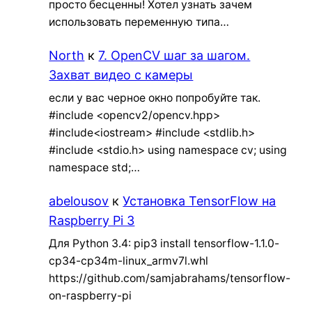
просто бесценны! Хотел узнать зачем
использовать переменную типа…
North
к
7. OpenCV шаг за шагом.
Захват видео с камеры
если у вас черное окно попробуйте так.
#include <opencv2/opencv.hpp>
#include<iostream> #include <stdlib.h>
#include <stdio.h> using namespace cv; using
namespace std;…
abelousov
к
Установка TensorFlow на
Raspberry Pi 3
Для Python 3.4: pip3 install tensorflow-1.1.0-
cp34-cp34m-linux_armv7l.whl
https://github.com/samjabrahams/tensorflow-
on-raspberry-pi