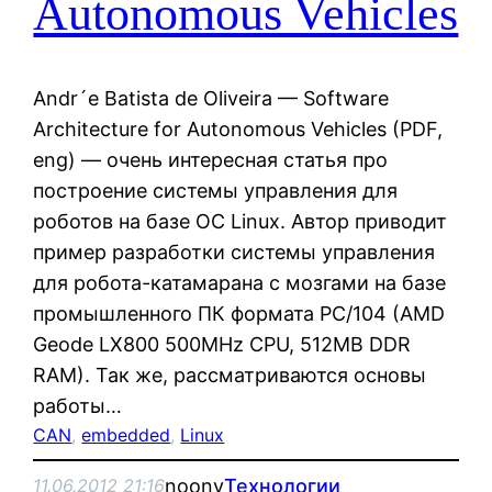
Autonomous Vehicles
Andr´e Batista de Oliveira — Software
Architecture for Autonomous Vehicles (PDF,
eng) — очень интересная статья про
построение системы управления для
роботов на базе ОС Linux. Автор приводит
пример разработки системы управления
для робота-катамарана с мозгами на базе
промышленного ПК формата PC/104 (AMD
Geode LX800 500MHz CPU, 512MB DDR
RAM). Так же, рассматриваются основы
работы…
CAN
, 
embedded
, 
Linux
noonv
Технологии
11.06.2012 21:16