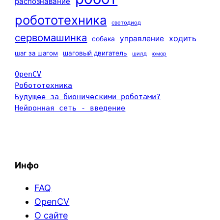
распознавание
робототехника
светодиод
сервомашинка
ходить
управление
собака
шаг за шагом
шаговый двигатель
шилд
юмор
OpenCV
Робототехника
Будущее за бионическими роботами?
Нейронная сеть - введение
Инфо
FAQ
OpenCV
О сайте