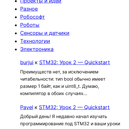
Проекты и идеи
Разное
Робософт
Роботы
Сенсоры и датчики
Технологии
Электроника
burjui
к
STM32: Урок 2 — Quickstart
Преимуществ нет, за исключением
читабельности: тип bool обычно имеет
размер 1 байт, как и uint8_t. Думаю,
компилятор в обоих случаях…
Pavel
к
STM32: Урок 2 — Quickstart
Добрый день! Я недавно начал изучать
программирование под STM32 и ваши уроки