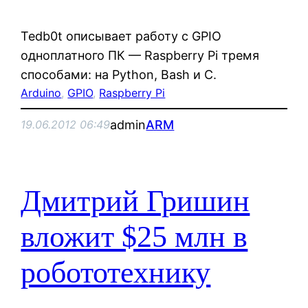
Tedb0t описывает работу с GPIO
одноплатного ПК — Raspberry Pi тремя
способами: на Python, Bash и C.
Arduino
, 
GPIO
, 
Raspberry Pi
admin
ARM
19.06.2012 06:49
Дмитрий Гришин
вложит $25 млн в
робототехнику