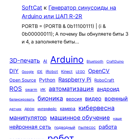
SoftCat
к
Генератор синусоиды на
Arduino или ЦАП R-2R
PORTB = (PORTB & 0b11100111) | (i &
0b00000011); А почему Вы обнуляете биты 3
и 4, а заполняете биты…
Arduino
3D-печать
AI
Bluetooth
CraftDuino
DIY
OpenCV
iRobot
Kinect
Google
IDE
LEGO
Raspberry Pi
Python
Open Source
RoboCraft
ROS
автоматизация
андроид
swarm
ИК
бионика
видео
военный
версия
балансировать
кибервесна
камера
дрон
интерфейс
датчик
машинное обучение
манипулятор
наше
нейронная сеть
работа
пылесос
подводный
робот