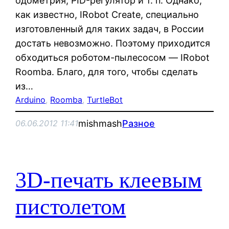
одометрия, PID-регулятор и т. п. Однако,
как известно, IRobot Create, специально
изготовленный для таких задач, в России
достать невозможно. Поэтому приходится
обходиться роботом-пылесосом — IRobot
Roomba. Благо, для того, чтобы сделать
из…
Arduino
, 
Roomba
, 
TurtleBot
mishmash
Разное
06.06.2012 11:41
3D-печать клеевым
пистолетом