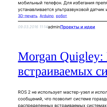
мобильный телефон. Для избегания преп
устанавливается ультразвуковой датчик 
3D-печать
, 
Arduino
, 
робот
admin
Проекты и идеи
09.03.2016 11:14
Morgan Quigley:
встраиваемых с
ROS 2 не использует мастер-узел и испо
сообщений, что позволит системе горазд
распределенных встраиваемых системах,