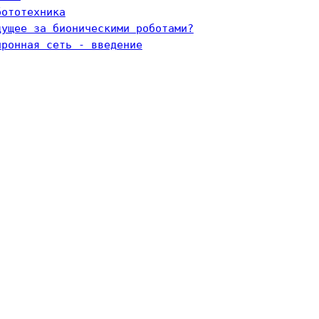
бототехника
дущее за бионическими роботами?
йронная сеть - введение