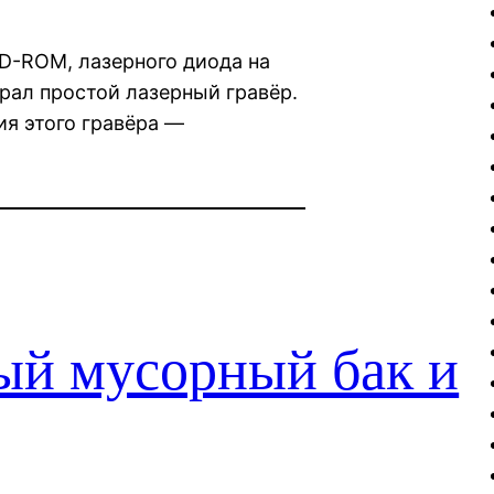
CD-ROM, лазерного диода на
брал простой лазерный гравёр.
я этого гравёра —
ый мусорный бак и