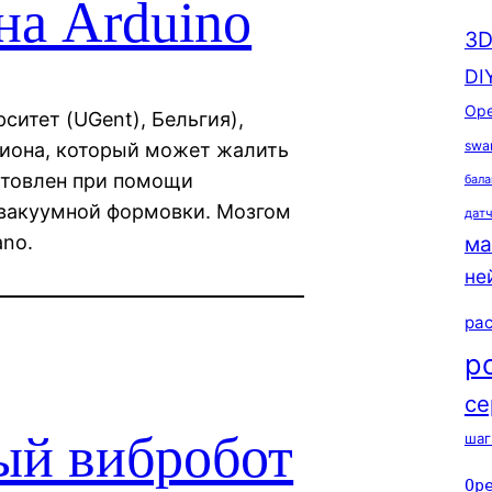
на Arduino
3D
DI
Ope
ерситет (UGent), Бельгия),
swa
пиона, который может жалить
отовлен при помощи
бала
и вакуумной формовки. Мозгом
дат
ano.
ма
не
ра
р
се
ый вибробот
шаг
Op