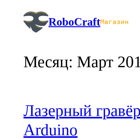
Перейти
к
RoboCraft
Магазин
содержимому
Месяц:
Март 20
Лазерный гравё
Arduino