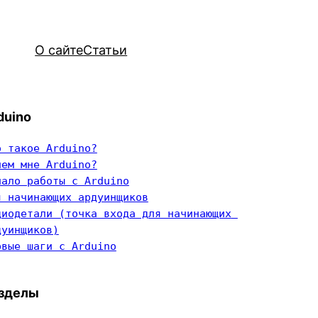
О сайте
Статьи
duino
о такое Arduino?
чем мне Arduino?
чало работы с Arduino
я начинающих ардуинщиков
диодетали (точка входа для начинающих 
дуинщиков)
рвые шаги с Arduino
зделы