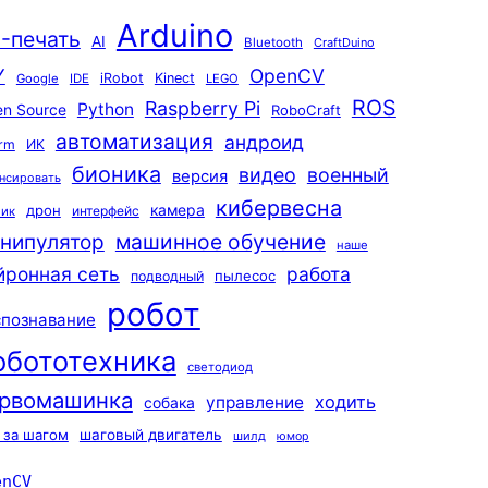
Arduino
-печать
AI
Bluetooth
CraftDuino
Y
OpenCV
iRobot
Kinect
Google
IDE
LEGO
ROS
Raspberry Pi
Python
n Source
RoboCraft
автоматизация
андроид
rm
ИК
бионика
видео
военный
версия
нсировать
кибервесна
камера
дрон
интерфейс
чик
машинное обучение
нипулятор
наше
йронная сеть
работа
пылесос
подводный
робот
спознавание
обототехника
светодиод
рвомашинка
ходить
управление
собака
 за шагом
шаговый двигатель
шилд
юмор
enCV