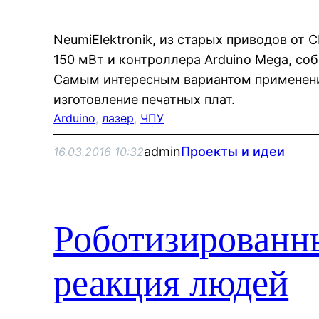
NeumiElektronik, из старых приводов от 
150 мВт и контроллера Arduino Mega, со
Самым интересным вариантом применени
изготовление печатных плат.
Arduino
, 
лазер
, 
ЧПУ
admin
Проекты и идеи
16.03.2016 10:32
Роботизированн
реакция людей