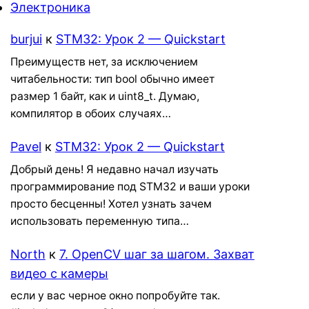
Электроника
burjui
к
STM32: Урок 2 — Quickstart
Преимуществ нет, за исключением
читабельности: тип bool обычно имеет
размер 1 байт, как и uint8_t. Думаю,
компилятор в обоих случаях…
Pavel
к
STM32: Урок 2 — Quickstart
Добрый день! Я недавно начал изучать
программирование под STM32 и ваши уроки
просто бесценны! Хотел узнать зачем
использовать переменную типа…
North
к
7. OpenCV шаг за шагом. Захват
видео с камеры
если у вас черное окно попробуйте так.