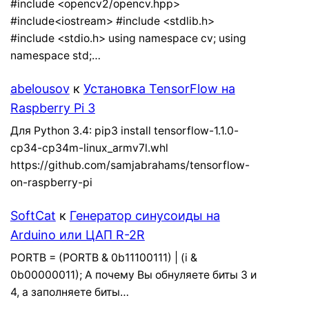
#include <opencv2/opencv.hpp>
#include<iostream> #include <stdlib.h>
#include <stdio.h> using namespace cv; using
namespace std;…
abelousov
к
Установка TensorFlow на
Raspberry Pi 3
Для Python 3.4: pip3 install tensorflow-1.1.0-
cp34-cp34m-linux_armv7l.whl
https://github.com/samjabrahams/tensorflow-
on-raspberry-pi
SoftCat
к
Генератор синусоиды на
Arduino или ЦАП R-2R
PORTB = (PORTB & 0b11100111) | (i &
0b00000011); А почему Вы обнуляете биты 3 и
4, а заполняете биты…