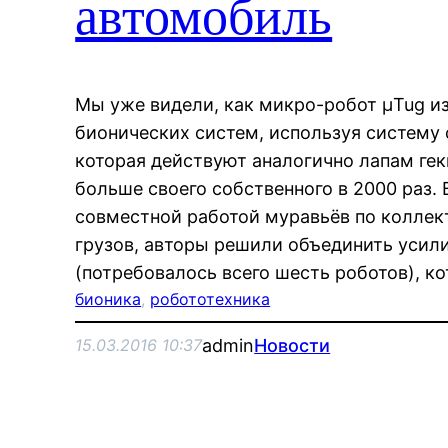
автомобиль
Мы уже видели, как микро-робот µTug и
бионических систем, используя систему 
которая действуют аналогично лапам ге
больше своего собственного в 2000 раз. 
совместной работой муравьёв по колле
грузов, авторы решили объединить усил
(потребовалось всего шесть роботов), 
бионика
, 
робототехника
admin
Новости
15.03.2016 10:37