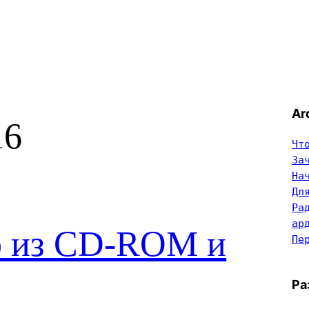
Ar
16
Чт
За
На
Дл
Ра
ар
р из CD-ROM и
Пе
Ра