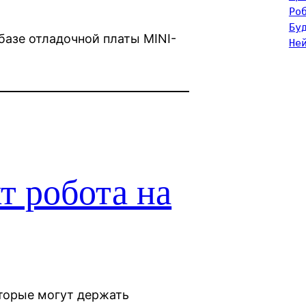
Ро
Бу
базе отладочной платы MINI-
Не
т робота на
оторые могут держать