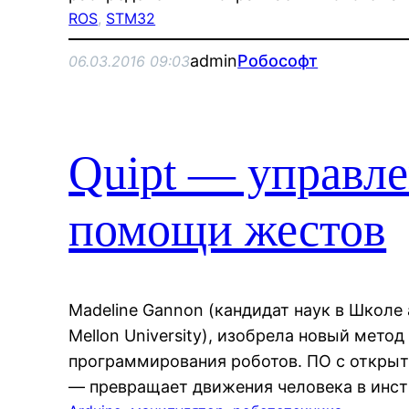
ROS
, 
STM32
admin
Робософт
06.03.2016 09:03
Quipt — управле
помощи жестов
Madeline Gannon (кандидат наук в Школе
Mellon University), изобрела новый мето
программирования роботов. ПО с откры
— превращает движения человека в инст