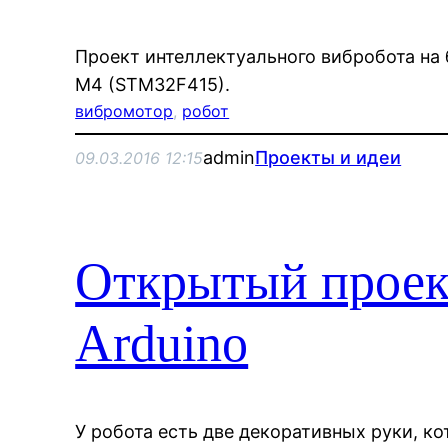
Проект интеллектуального вибробота на 
M4 (STM32F415).
вибромотор
, 
робот
admin
Проекты и идеи
09.03.2016 12:15
Открытый проек
Arduino
У робота есть две декоративных руки, к