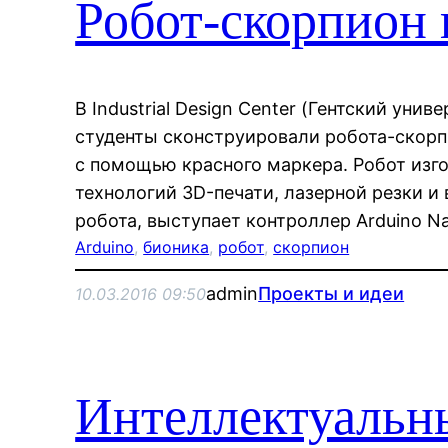
Робот-скорпион 
В Industrial Design Center (Гентский унив
студенты сконструировали робота-скор
с помощью красного маркера. Робот изг
технологий 3D-печати, лазерной резки 
робота, выступает контроллер Arduino N
Arduino
, 
бионика
, 
робот
, 
скорпион
admin
Проекты и идеи
10.03.2016 09:50
Интеллектуальн