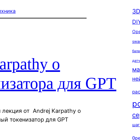
3D
ехника
DI
Ope
swa
бала
arpathy о
дат
ма
низатора для GPT
не
ра
р
я лекция от Andrej Karpathy о
се
ный токенизатор для GPT
шаг
Op