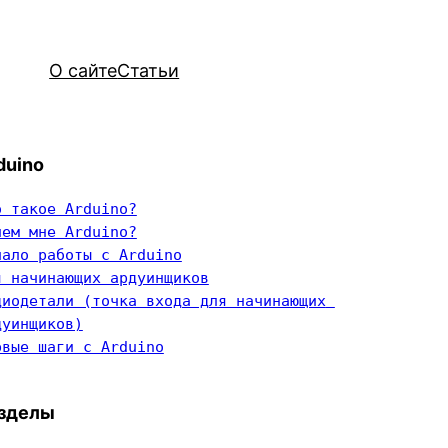
О сайте
Статьи
duino
о такое Arduino?
чем мне Arduino?
чало работы с Arduino
я начинающих ардуинщиков
диодетали (точка входа для начинающих 
дуинщиков)
рвые шаги с Arduino
зделы