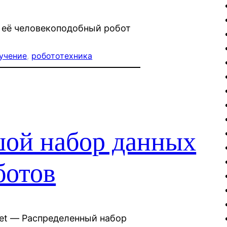
к её человекоподобный робот
учение
, 
робототехника
ой набор данных
ботов
aset — Распределенный набор