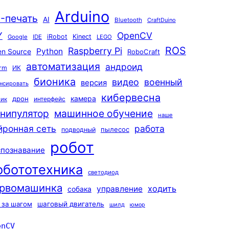
Arduino
-печать
AI
Bluetooth
CraftDuino
Y
OpenCV
iRobot
Kinect
Google
IDE
LEGO
ROS
Raspberry Pi
Python
n Source
RoboCraft
автоматизация
андроид
rm
ИК
бионика
видео
военный
версия
нсировать
кибервесна
камера
дрон
интерфейс
чик
машинное обучение
нипулятор
наше
йронная сеть
работа
пылесос
подводный
робот
спознавание
обототехника
светодиод
рвомашинка
ходить
управление
собака
 за шагом
шаговый двигатель
шилд
юмор
enCV