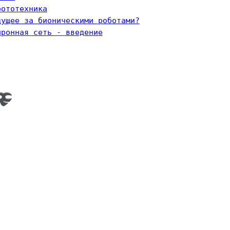
бототехника
дущее за бионическими роботами?
йронная сеть - введение