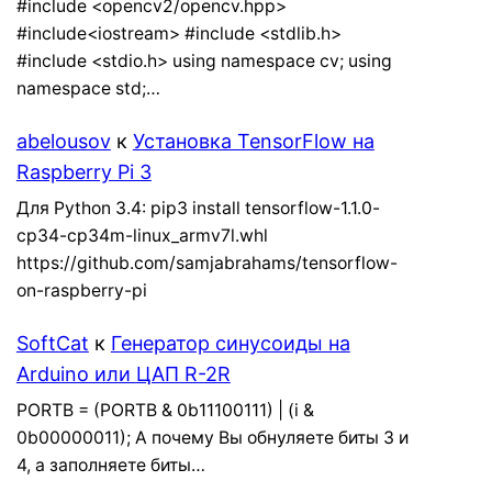
#include <opencv2/opencv.hpp>
#include<iostream> #include <stdlib.h>
#include <stdio.h> using namespace cv; using
namespace std;…
abelousov
к
Установка TensorFlow на
Raspberry Pi 3
Для Python 3.4: pip3 install tensorflow-1.1.0-
cp34-cp34m-linux_armv7l.whl
https://github.com/samjabrahams/tensorflow-
on-raspberry-pi
SoftCat
к
Генератор синусоиды на
Arduino или ЦАП R-2R
PORTB = (PORTB & 0b11100111) | (i &
0b00000011); А почему Вы обнуляете биты 3 и
4, а заполняете биты…