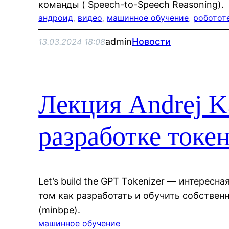
команды ( Speech-to-Speech Reasoning).
андроид
, 
видео
, 
машинное обучение
, 
роботот
admin
Новости
13.03.2024 18:08
Лекция Andrej K
разработке токе
Let’s build the GPT Tokenizer — интересна
том как разработать и обучить собствен
(minbpe).
машинное обучение