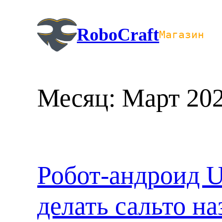
Перейти
к
RoboCraft
Магазин
содержимому
Месяц:
Март 20
Робот-андроид U
делать сальто на