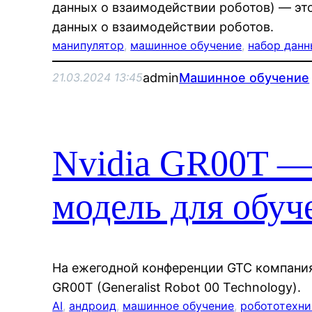
данных о взаимодействии роботов) — эт
данных о взаимодействии роботов.
манипулятор
, 
машинное обучение
, 
набор данн
admin
Машинное обучение
21.03.2024 13:45
Nvidia GR00T —
модель для обуч
На ежегодной конференции GTC компания
GR00T (Generalist Robot 00 Technology).
AI
, 
андроид
, 
машинное обучение
, 
робототехни