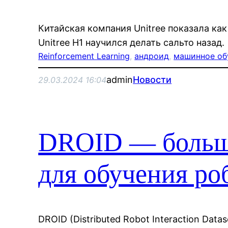
Китайская компания Unitree показала ка
Unitree H1 научился делать сальто назад.
Reinforcement Learning
, 
андроид
, 
машинное об
admin
Новости
29.03.2024 16:04
DROID — больш
для обучения ро
DROID (Distributed Robot Interaction Dat