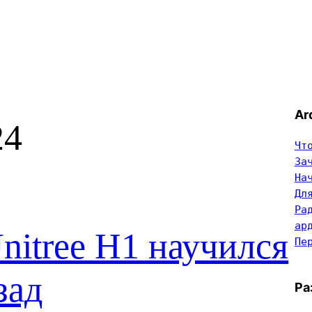
Ar
24
Чт
За
На
Дл
Ра
ар
nitree H1 научился
Пе
зад
Ра