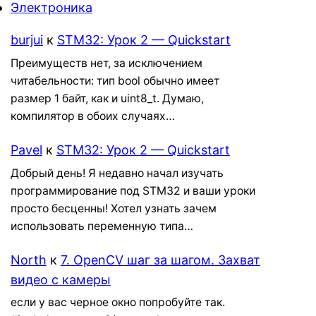
Электроника
burjui
к
STM32: Урок 2 — Quickstart
Преимуществ нет, за исключением
читабельности: тип bool обычно имеет
размер 1 байт, как и uint8_t. Думаю,
компилятор в обоих случаях…
Pavel
к
STM32: Урок 2 — Quickstart
Добрый день! Я недавно начал изучать
программирование под STM32 и ваши уроки
просто бесценны! Хотел узнать зачем
использовать переменную типа…
North
к
7. OpenCV шаг за шагом. Захват
видео с камеры
если у вас черное окно попробуйте так.