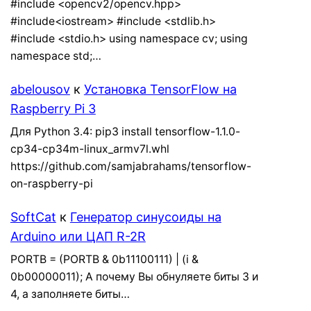
#include <opencv2/opencv.hpp>
#include<iostream> #include <stdlib.h>
#include <stdio.h> using namespace cv; using
namespace std;…
abelousov
к
Установка TensorFlow на
Raspberry Pi 3
Для Python 3.4: pip3 install tensorflow-1.1.0-
cp34-cp34m-linux_armv7l.whl
https://github.com/samjabrahams/tensorflow-
on-raspberry-pi
SoftCat
к
Генератор синусоиды на
Arduino или ЦАП R-2R
PORTB = (PORTB & 0b11100111) | (i &
0b00000011); А почему Вы обнуляете биты 3 и
4, а заполняете биты…