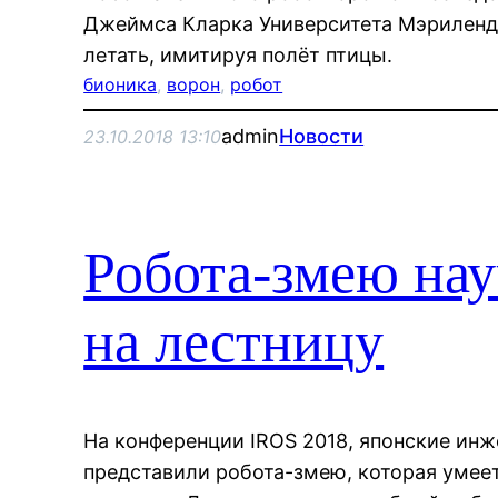
Джеймса Кларка Университета Мэриленд
летать, имитируя полёт птицы.
бионика
, 
ворон
, 
робот
admin
Новости
23.10.2018 13:10
Робота-змею нау
на лестницу
На конференции IROS 2018, японские инже
представили робота-змею, которая умее