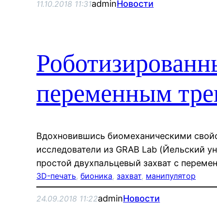
admin
Новости
11.10.2018 11:31
Роботизированны
переменным тре
Вдохновившись биомеханическими свойс
исследователи из GRAB Lab (Йельский у
простой двухпальцевый захват с переме
3D-печать
, 
бионика
, 
захват
, 
манипулятор
admin
Новости
24.09.2018 11:22