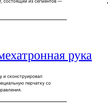
т, состоящий из сегментов —
мехатронная рука
у и сконструировал
ециальную перчатку со
равления.