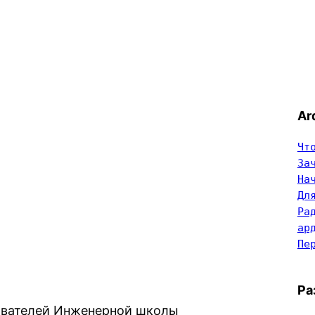
Ar
Чт
За
На
Дл
Ра
ар
Пе
Ра
дователей Инженерной школы