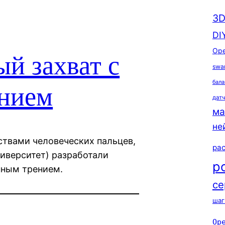
3D
DI
Ope
й захват с
swa
бала
нием
дат
ма
не
твами человеческих пальцев,
ра
ниверситет) разработали
р
нным трением.
се
шаг
Op