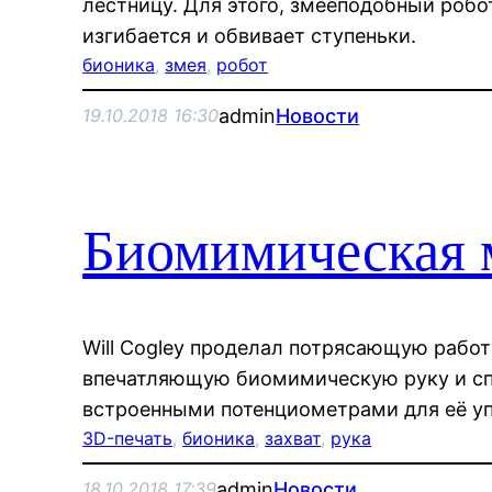
лестницу. Для этого, змееподобный робо
изгибается и обвивает ступеньки.
бионика
, 
змея
, 
робот
admin
Новости
19.10.2018 16:30
Биомимическая 
Will Cogley проделал потрясающую работ
впечатляющую биомимическую руку и сп
встроенными потенциометрами для её уп
3D-печать
, 
бионика
, 
захват
, 
рука
admin
Новости
18.10.2018 17:39