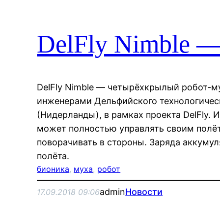
DelFly Nimble —
DelFly Nimble — четырёхкрылый робот-м
инженерами Дельфийского технологичес
(Нидерланды), в рамках проекта DelFly. 
может полностью управлять своим полёт
поворачивать в стороны. Заряда аккумул
полёта.
бионика
, 
муха
, 
робот
admin
Новости
17.09.2018 09:06