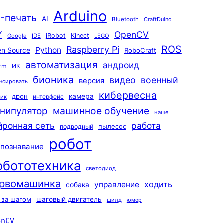
Arduino
-печать
AI
Bluetooth
CraftDuino
Y
OpenCV
iRobot
Kinect
Google
IDE
LEGO
ROS
Raspberry Pi
Python
n Source
RoboCraft
автоматизация
андроид
rm
ИК
бионика
видео
военный
версия
нсировать
кибервесна
камера
дрон
интерфейс
чик
машинное обучение
нипулятор
наше
йронная сеть
работа
пылесос
подводный
робот
спознавание
обототехника
светодиод
рвомашинка
ходить
управление
собака
 за шагом
шаговый двигатель
шилд
юмор
enCV