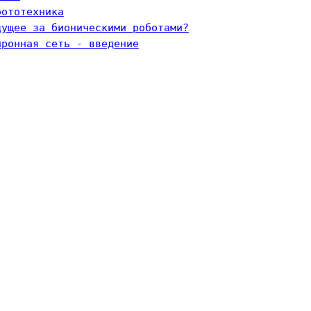
бототехника
дущее за бионическими роботами?
йронная сеть - введение