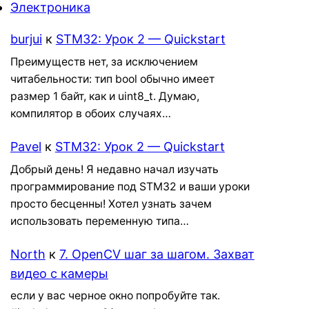
Электроника
burjui
к
STM32: Урок 2 — Quickstart
Преимуществ нет, за исключением
читабельности: тип bool обычно имеет
размер 1 байт, как и uint8_t. Думаю,
компилятор в обоих случаях…
Pavel
к
STM32: Урок 2 — Quickstart
Добрый день! Я недавно начал изучать
программирование под STM32 и ваши уроки
просто бесценны! Хотел узнать зачем
использовать переменную типа…
North
к
7. OpenCV шаг за шагом. Захват
видео с камеры
если у вас черное окно попробуйте так.