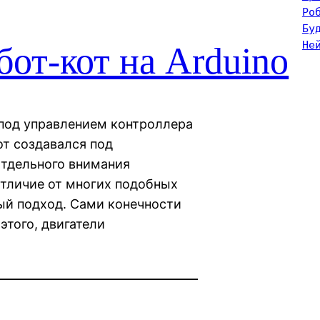
Ро
Бу
Не
бот-кот на Arduino
й под управлением контроллера
бот создавался под
Отдельного внимания
отличие от многих подобных
ый подход. Сами конечности
этого, двигатели