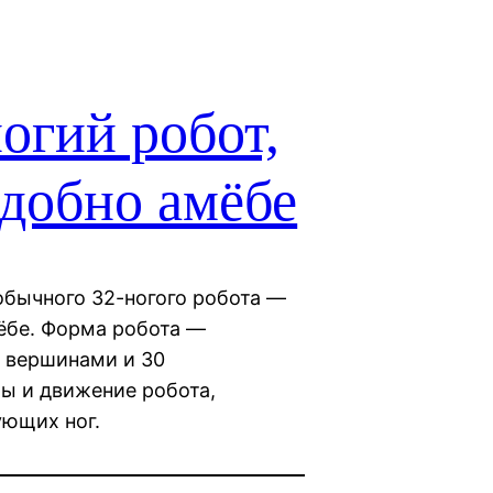
огий робот,
добно амёбе
обычного 32-ногого робота —
мёбе. Форма робота —
 вершинами и 30
ы и движение робота,
ующих ног.