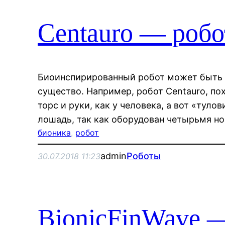
Centauro — робо
Биоинспирированный робот может быть 
существо. Например, робот Centauro, пох
торс и руки, как у человека, а вот «тул
лошадь, так как оборудован четырьмя н
бионика
, 
робот
admin
Роботы
30.07.2018 11:23
BionicFinWave 