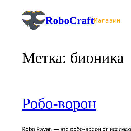
Перейти
к
RoboCraft
Магазин
содержимому
Метка:
бионика
Робо-ворон
Robo Raven — это робо-ворон от иссле