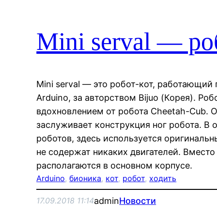
Mini serval — ро
Mini serval — это робот-кот, работающи
Arduino, за авторством Bijuo (Корея). Ро
вдохновлением от робота Cheetah-Cub. 
заслуживает конструкция ног робота. В 
роботов, здесь используется оригинальн
не содержат никаких двигателей. Вместо 
располагаются в основном корпусе.
Arduino
, 
бионика
, 
кот
, 
робот
, 
ходить
admin
Новости
17.09.2018 11:14