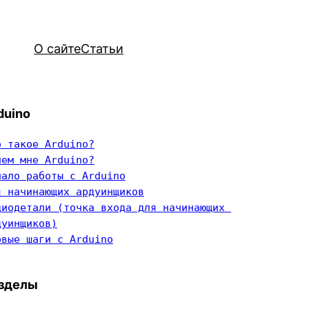
О сайте
Статьи
duino
о такое Arduino?
чем мне Arduino?
чало работы с Arduino
я начинающих ардуинщиков
диодетали (точка входа для начинающих 
дуинщиков)
рвые шаги с Arduino
зделы