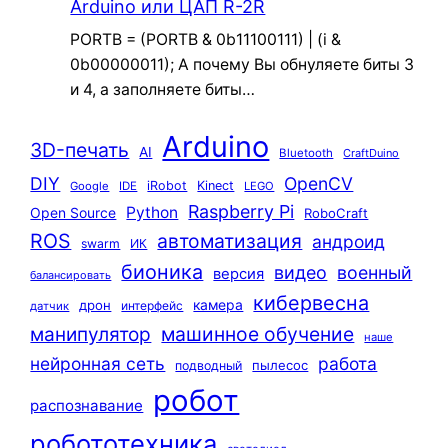
Arduino или ЦАП R-2R
PORTB = (PORTB & 0b11100111) | (i &
0b00000011); А почему Вы обнуляете биты 3
и 4, а заполняете биты…
Arduino
3D-печать
AI
Bluetooth
CraftDuino
DIY
OpenCV
iRobot
Kinect
Google
IDE
LEGO
Raspberry Pi
Python
Open Source
RoboCraft
ROS
автоматизация
андроид
swarm
ИК
бионика
видео
военный
версия
балансировать
кибервесна
камера
дрон
интерфейс
датчик
машинное обучение
манипулятор
наше
нейронная сеть
работа
пылесос
подводный
робот
распознавание
робототехника