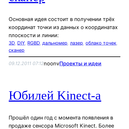
Основная идея состоит в получении трёх
координат точки из данных о координатах
плоскости и линии:
3D
, 
DIY
, 
RGBD
, 
дальномер
, 
лазер
, 
облако точек
, 
сканер
noonv
Проекты и идеи
09.12.2011 07:12
Юбилей Kinect-а
Прошёл один год с момента появления в
продаже сенсора Microsoft Kinect. Более