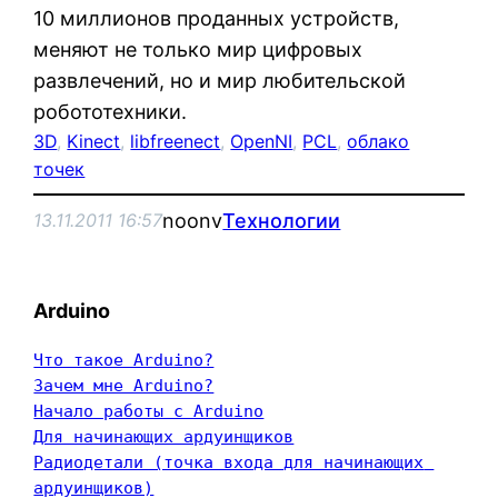
10 миллионов проданных устройств,
меняют не только мир цифровых
развлечений, но и мир любительской
робототехники.
3D
, 
Kinect
, 
libfreenect
, 
OpenNI
, 
PCL
, 
облако
точек
noonv
Технологии
13.11.2011 16:57
Arduino
Что такое Arduino?
Зачем мне Arduino?
Начало работы с Arduino
Для начинающих ардуинщиков
Радиодетали (точка входа для начинающих 
ардуинщиков)