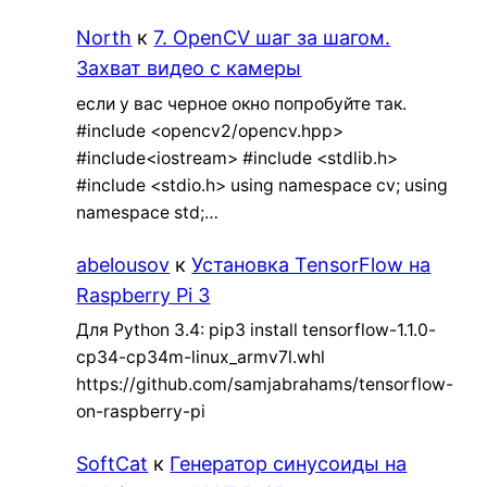
North
к
7. OpenCV шаг за шагом.
Захват видео с камеры
если у вас черное окно попробуйте так.
#include <opencv2/opencv.hpp>
#include<iostream> #include <stdlib.h>
#include <stdio.h> using namespace cv; using
namespace std;…
abelousov
к
Установка TensorFlow на
Raspberry Pi 3
Для Python 3.4: pip3 install tensorflow-1.1.0-
cp34-cp34m-linux_armv7l.whl
https://github.com/samjabrahams/tensorflow-
on-raspberry-pi
SoftCat
к
Генератор синусоиды на