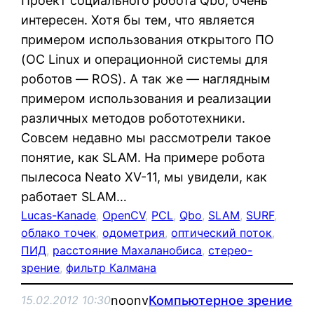
Проект социального робота Qbo, очень
интересен. Хотя бы тем, что является
примером использования открытого ПО
(ОС Linux и операционной системы для
роботов — ROS). А так же — наглядным
примером использования и реализации
различных методов робототехники.
Совсем недавно мы рассмотрели такое
понятие, как SLAM. На примере робота
пылесоса Neato XV-11, мы увидели, как
работает SLAM…
Lucas-Kanade
, 
OpenCV
, 
PCL
, 
Qbo
, 
SLAM
, 
SURF
, 
облако точек
, 
одометрия
, 
оптический поток
, 
ПИД
, 
расстояние Махаланобиса
, 
стерео-
зрение
, 
фильтр Калмана
noonv
Компьютерное зрение
15.02.2012 10:30