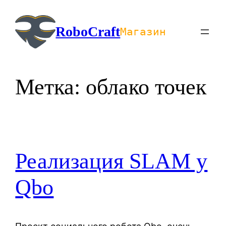
Перейти
к
RoboCraft
Магазин
содержимому
Метка:
облако точек
Реализация SLAM у
Qbo