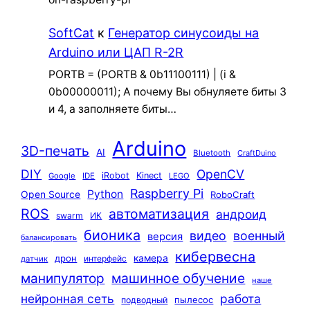
SoftCat
к
Генератор синусоиды на
Arduino или ЦАП R-2R
PORTB = (PORTB & 0b11100111) | (i &
0b00000011); А почему Вы обнуляете биты 3
и 4, а заполняете биты…
Arduino
3D-печать
AI
Bluetooth
CraftDuino
DIY
OpenCV
iRobot
Kinect
Google
IDE
LEGO
Raspberry Pi
Python
Open Source
RoboCraft
ROS
автоматизация
андроид
swarm
ИК
бионика
видео
военный
версия
балансировать
кибервесна
камера
дрон
интерфейс
датчик
машинное обучение
манипулятор
наше
нейронная сеть
работа
пылесос
подводный