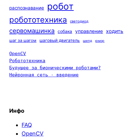
робот
распознавание
робототехника
светодиод
сервомашинка
ходить
управление
собака
шаг за шагом
шаговый двигатель
шилд
юмор
OpenCV
Робототехника
Будущее за бионическими роботами?
Нейронная сеть - введение
Инфо
FAQ
OpenCV