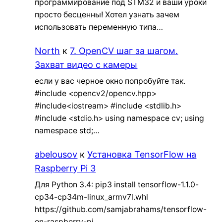
программирование под STM32 и ваши уроки
просто бесценны! Хотел узнать зачем
использовать переменную типа…
North
к
7. OpenCV шаг за шагом.
Захват видео с камеры
если у вас черное окно попробуйте так.
#include <opencv2/opencv.hpp>
#include<iostream> #include <stdlib.h>
#include <stdio.h> using namespace cv; using
namespace std;…
abelousov
к
Установка TensorFlow на
Raspberry Pi 3
Для Python 3.4: pip3 install tensorflow-1.1.0-
cp34-cp34m-linux_armv7l.whl
https://github.com/samjabrahams/tensorflow-
on-raspberry-pi