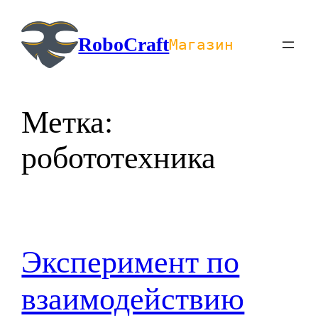
Перейти
к
RoboCraft
Магазин
содержимому
Метка:
робототехника
Эксперимент по
взаимодействию