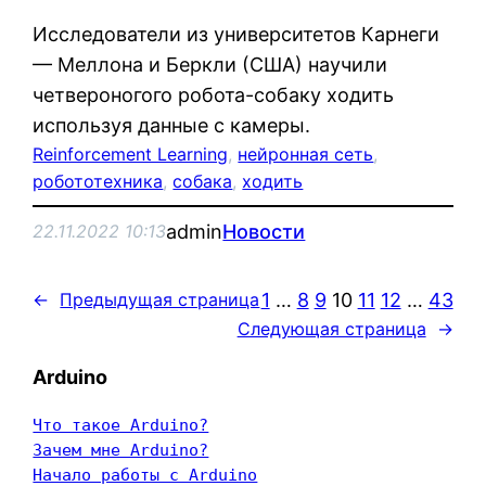
Исследователи из университетов Карнеги
— Меллона и Беркли (США) научили
четвероногого робота-собаку ходить
используя данные с камеры.
Reinforcement Learning
, 
нейронная сеть
, 
робототехника
, 
собака
, 
ходить
admin
Новости
22.11.2022 10:13
1
…
8
9
10
11
12
…
43
←
Предыдущая страница
Следующая страница
→
Arduino
Что такое Arduino?
Зачем мне Arduino?
Начало работы с Arduino