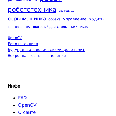
робототехника
светодиод
сервомашинка
ходить
управление
собака
шаг за шагом
шаговый двигатель
шилд
юмор
OpenCV
Робототехника
Будущее за бионическими роботами?
Нейронная сеть - введение
Инфо
FAQ
OpenCV
О сайте