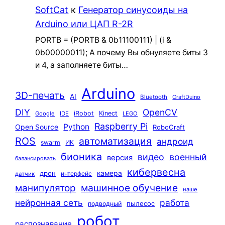
SoftCat
к
Генератор синусоиды на
Arduino или ЦАП R-2R
PORTB = (PORTB & 0b11100111) | (i &
0b00000011); А почему Вы обнуляете биты 3
и 4, а заполняете биты…
Arduino
3D-печать
AI
Bluetooth
CraftDuino
DIY
OpenCV
iRobot
Kinect
Google
IDE
LEGO
Raspberry Pi
Python
Open Source
RoboCraft
ROS
автоматизация
андроид
swarm
ИК
бионика
видео
военный
версия
балансировать
кибервесна
камера
дрон
интерфейс
датчик
машинное обучение
манипулятор
наше
нейронная сеть
работа
пылесос
подводный
робот
распознавание