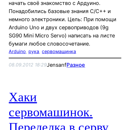
начать своё знакомство с Ардуино.
Понадобились базовые знания С/C++ и
немного электроники. Цель: При помощи
Arduino Uno и двух сервоприводов (9g
SG90 Mini Micro Servo) написать на листе
бумаги любое словосочетание.
Arduino
, 
рука
, 
сервомашинка
Jensanf
Разное
08.09.2012 18:29
Хаки
сервомашинок.
Переделка в серву