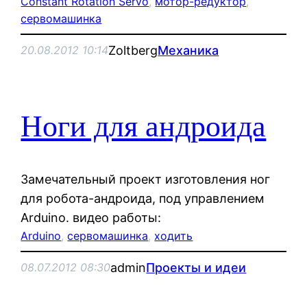
Constant Rotation Servo
, 
мотор-редуктор
, 
сервомашинка
Zoltberg
Механика
20.08.2012 10:14
Ноги для андроида
Замечательный проект изготовления ног
для робота-андроида, под управлением
Arduino. видео работы:
Arduino
, 
сервомашинка
, 
ходить
admin
Проекты и идеи
08.07.2012 08:30