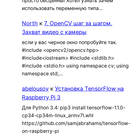
просто бесценны! Хотел узнать зачем
использовать переменную типа…
North
к
7. OpenCV шаг за шагом.
Захват видео с камеры
если у вас черное окно попробуйте так.
#include <opencv2/opencv.hpp>
#include<iostream> #include <stdlib.h>
#include <stdio.h> using namespace cv; using
namespace std;…
abelousov
к
Установка TensorFlow на
Raspberry Pi 3
Для Python 3.4: pip3 install tensorflow-1.1.0-
cp34-cp34m-linux_armv7l.whl
https://github.com/samjabrahams/tensorflow-
on-raspberry-pi