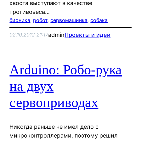
хвоста выступают в качестве
противовеса…
бионика
, 
робот
, 
сервомашинка
, 
собака
admin
Проекты и идеи
02.10.2012 21:17
Arduino: Робо-рука
на двух
сервоприводах
Никогда раньше не имел дело с
микроконтроллерами, поэтому решил