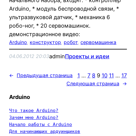
начального набора, входят: * контроллер
Arduino, * модуль беспроводной связи, *
ультразвуковой датчик, * механика 6
робо-ног, * 20 сервомашинок.
демонстрационное видео:
Arduino
, 
конструктор
, 
робот
, 
сервомашинка
admin
Проекты и идеи
04.06.2012 20:03
1
…
7
8
9
10
11
…
17
←
Предыдущая страница
Следующая страница
→
Arduino
Что такое Arduino?
Зачем мне Arduino?
Начало работы с Arduino
Для начинающих ардуинщиков