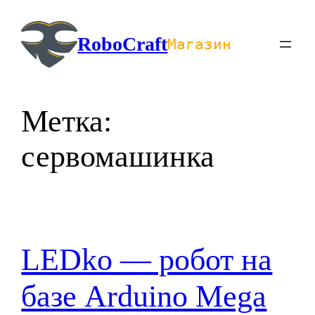
Перейти
к
RoboCraft
Магазин
содержимому
Метка:
сервомашинка
LEDko — робот на
базе Arduino Mega