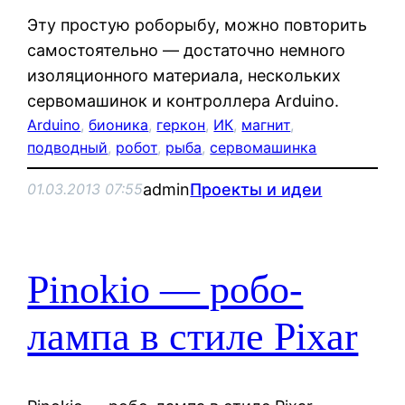
Эту простую роборыбу, можно повторить
самостоятельно — достаточно немного
изоляционного материала, нескольких
сервомашинок и контроллера Arduino.
Arduino
, 
бионика
, 
геркон
, 
ИК
, 
магнит
, 
подводный
, 
робот
, 
рыба
, 
сервомашинка
admin
Проекты и идеи
01.03.2013 07:55
Pinokio — робо-
лампа в стиле Pixar