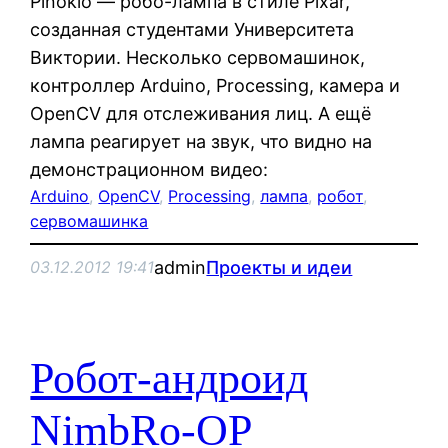
Pinokio — робо-лампа в стиле Pixar,
созданная студентами Университета
Виктории. Несколько сервомашинок,
контроллер Arduino, Processing, камера и
OpenCV для отслеживания лиц. А ещё
лампа реагирует на звук, что видно на
демонстрационном видео:
Arduino
, 
OpenCV
, 
Processing
, 
лампа
, 
робот
, 
сервомашинка
admin
Проекты и идеи
03.12.2012 19:41
Робот-андроид
NimbRo-OP