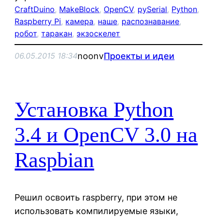
CraftDuino
, 
MakeBlock
, 
OpenCV
, 
pySerial
, 
Python
, 
Raspberry Pi
, 
камера
, 
наше
, 
распознавание
, 
робот
, 
таракан
, 
экзоскелет
noonv
Проекты и идеи
06.05.2015 18:34
Установка Python
3.4 и OpenCV 3.0 на
Raspbian
Решил освоить raspberry, при этом не
использовать компилируемые языки,