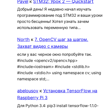
Pavel
к
STM32: Урок 2 — Quickstart
Добрый день! Я недавно начал изучать
программирование под STM32 и ваши уроки
просто бесценны! Хотел узнать зачем
использовать переменную типа…
North
к
7. OpenCV шаг за шагом.
Захват видео с камеры
если у вас черное окно попробуйте так.
#include <opencv2/opencv.hpp>
#include<iostream> #include <stdlib.h>
#include <stdio.h> using namespace cv; using
namespace std;…
abelousov
к
Установка TensorFlow на
Raspberry Pi 3
Для Python 3.4: pip3 install tensorflow-1.1.0-