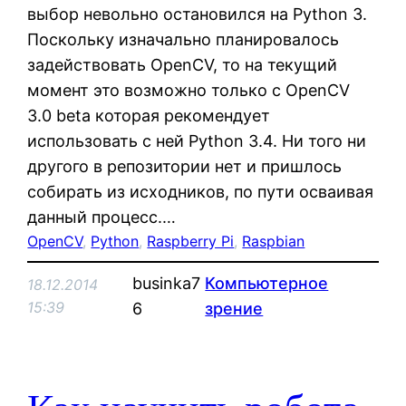
выбор невольно остановился на Python 3.
Поскольку изначально планировалось
задействовать OpenCV, то на текущий
момент это возможно только с OpenCV
3.0 beta которая рекомендует
использовать с ней Python 3.4. Ни того ни
другого в репозитории нет и пришлось
собирать из исходников, по пути осваивая
данный процесс.…
OpenCV
, 
Python
, 
Raspberry Pi
, 
Raspbian
businka7
Компьютерное
18.12.2014
15:39
6
зрение