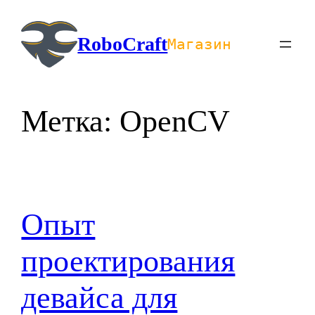
Перейти
к
RoboCraft
Магазин
содержимому
Метка:
OpenCV
Опыт
проектирования
девайса для