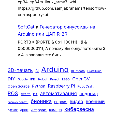
cp34-cp34m-linux_armv7l.whl
https://github.com/samjabrahams/tensorflow-
on-raspberry-pi
SoftCat
к
Генератор синусоиды на
Arduino или ЦАП R-2R
PORTB = (PORTB & 0b11100111) | (i &
0b00000011); А почему Вы обнуляете биты 3
и 4, а заполняете биты…
Arduino
3D-печать
AI
Bluetooth
CraftDuino
DIY
OpenCV
iRobot
Kinect
Google
IDE
LEGO
Raspberry Pi
Python
Open Source
RoboCraft
ROS
автоматизация
андроид
swarm
ИК
бионика
видео
военный
версия
балансировать
кибервесна
камера
дрон
интерфейс
датчик