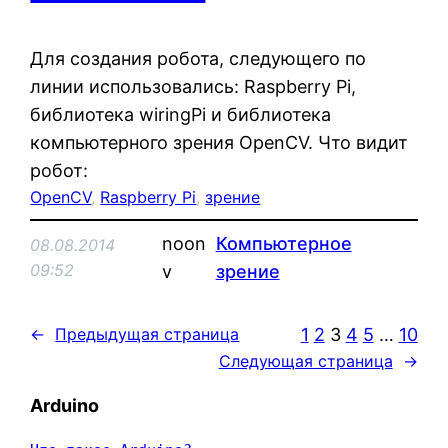
Для создания робота, следующего по
линии использовались: Raspberry Pi,
библиотека wiringPi и библиотека
компьютерного зрения OpenCV. Что видит
робот:
OpenCV
, 
Raspberry Pi
, 
зрение
noon
Компьютерное
08.08.2014
09:52
v
зрение
1
2
3
4
5
…
10
←
Предыдущая страница
Следующая страница
→
Arduino