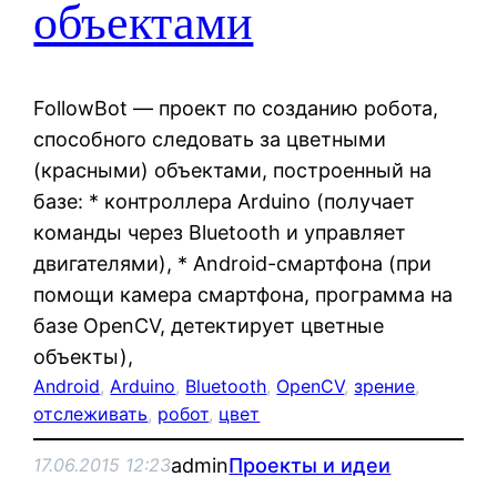
объектами
FollowBot — проект по созданию робота,
способного следовать за цветными
(красными) объектами, построенный на
базе: * контроллера Arduino (получает
команды через Bluetooth и управляет
двигателями), * Android-смартфона (при
помощи камера смартфона, программа на
базе OpenCV, детектирует цветные
объекты),
Android
, 
Arduino
, 
Bluetooth
, 
OpenCV
, 
зрение
, 
отслеживать
, 
робот
, 
цвет
admin
Проекты и идеи
17.06.2015 12:23