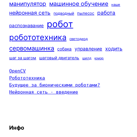
машинное обучение
манипулятор
наше
нейронная сеть
работа
пылесос
подводный
робот
распознавание
робототехника
светодиод
сервомашинка
ходить
управление
собака
шаг за шагом
шаговый двигатель
шилд
юмор
OpenCV
Робототехника
Будущее за бионическими роботами?
Нейронная сеть - введение
Инфо