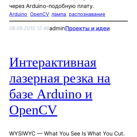
через Arduino-подобную плату.
Arduino
, 
OpenCV
, 
лампа
, 
распознавание
admin
Проекты и идеи
08.09.2015 12:46
Интерактивная
лазерная резка на
базе Arduino и
OpenCV
WYSIWYC — What You See Is What You Cut.