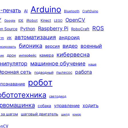
Arduino
-печать
AI
Bluetooth
CraftDuino
Y
OpenCV
iRobot
Kinect
Google
IDE
LEGO
ROS
Raspberry Pi
Python
n Source
RoboCraft
автоматизация
андроид
rm
ИК
бионика
видео
военный
версия
нсировать
кибервесна
камера
дрон
интерфейс
чик
машинное обучение
нипулятор
наше
йронная сеть
работа
пылесос
подводный
робот
спознавание
обототехника
светодиод
рвомашинка
ходить
управление
собака
 за шагом
шаговый двигатель
шилд
юмор
enCV