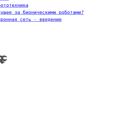
бототехника
дущее за бионическими роботами?
йронная сеть - введение