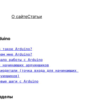
О сайте
Статьи
duino
о такое Arduino?
чем мне Arduino?
чало работы с Arduino
я начинающих ардуинщиков
диодетали (точка входа для начинающих 
дуинщиков)
рвые шаги с Arduino
зделы