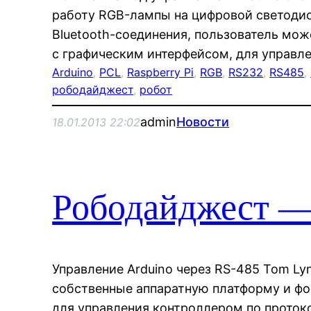
работу RGB-лампы на цифровой светодио
Bluetooth-соединения, пользователь мож
с графическим интерфейсом, для управл
Arduino
, 
PCL
, 
Raspberry Pi
, 
RGB
, 
RS232
, 
RS485
, 
рободайджест
, 
робот
admin
Новости
18.01.2013 22:02
Рободайджест —
Управление Arduino через RS-485 Tom Ly
собственные аппаратную платформу и ф
для управления контроллером по проток