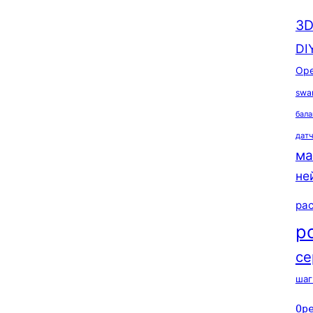
3D
DI
Ope
swa
бала
дат
ма
не
ра
р
се
шаг
Op