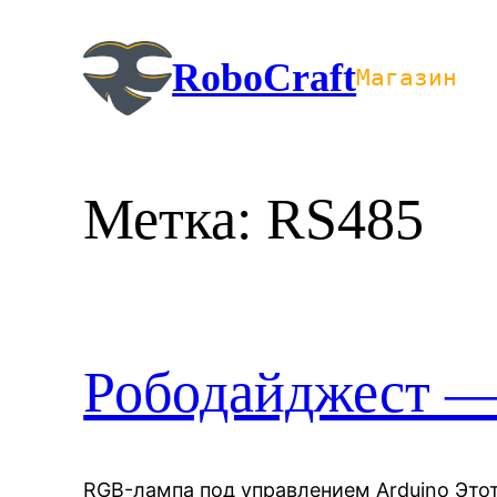
Перейти
к
RoboCraft
Магазин
содержимому
Метка:
RS485
Рободайджест —
RGB-лампа под управлением Arduino Это