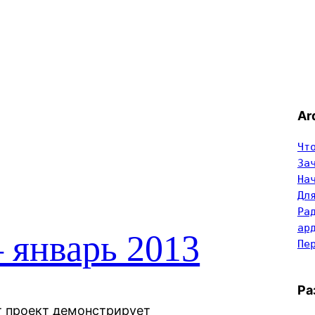
Ar
Чт
За
На
Дл
Ра
ар
 январь 2013
Пе
Ра
т проект демонстрирует