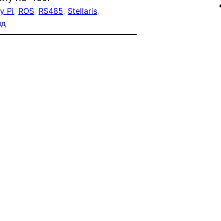
y Pi
, 
ROS
, 
RS485
, 
Stellaris
, 
лд