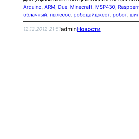
Arduino
, 
ARM
, 
Due
, 
Minecraft
, 
MSP430
, 
Raspberr
облачный
, 
пылесос
, 
рободайджест
, 
робот
, 
ши
admin
Новости
12.12.2012 21:51