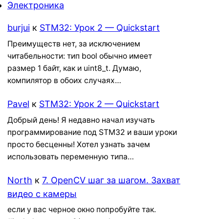
Электроника
burjui
к
STM32: Урок 2 — Quickstart
Преимуществ нет, за исключением
читабельности: тип bool обычно имеет
размер 1 байт, как и uint8_t. Думаю,
компилятор в обоих случаях…
Pavel
к
STM32: Урок 2 — Quickstart
Добрый день! Я недавно начал изучать
программирование под STM32 и ваши уроки
просто бесценны! Хотел узнать зачем
использовать переменную типа…
North
к
7. OpenCV шаг за шагом. Захват
видео с камеры
если у вас черное окно попробуйте так.