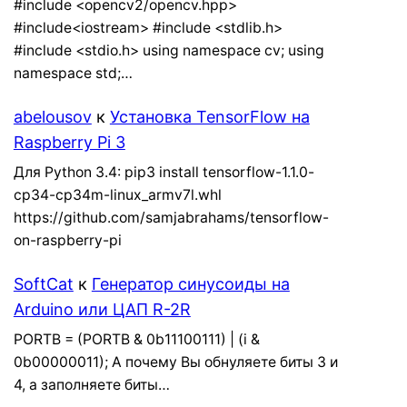
#include <opencv2/opencv.hpp>
#include<iostream> #include <stdlib.h>
#include <stdio.h> using namespace cv; using
namespace std;…
abelousov
к
Установка TensorFlow на
Raspberry Pi 3
Для Python 3.4: pip3 install tensorflow-1.1.0-
cp34-cp34m-linux_armv7l.whl
https://github.com/samjabrahams/tensorflow-
on-raspberry-pi
SoftCat
к
Генератор синусоиды на
Arduino или ЦАП R-2R
PORTB = (PORTB & 0b11100111) | (i &
0b00000011); А почему Вы обнуляете биты 3 и
4, а заполняете биты…