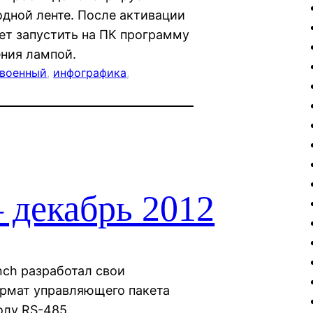
дной ленте. После активации
ет запустить на ПК программу
ения лампой.
военный
, 
инфографика
, 
 декабрь 2012
nch разработал свои
ормат управляющего пакета
олу RS-485.