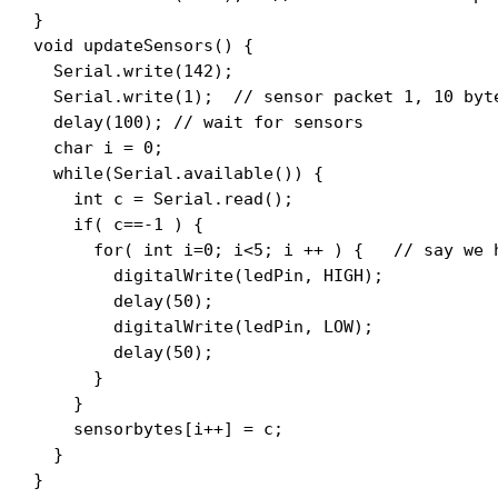
}

void updateSensors() {

  Serial.write(142);

  Serial.write(1);  // sensor packet 1, 10 byte
  delay(100); // wait for sensors

  char i = 0;

  while(Serial.available()) {

    int c = Serial.read();

    if( c==-1 ) {

      for( int i=0; i<5; i ++ ) {   // say we h
        digitalWrite(ledPin, HIGH);

        delay(50);

        digitalWrite(ledPin, LOW);

        delay(50);

      }

    }

    sensorbytes[i++] = c;

  }

} 