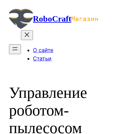
Перейти
к
RoboCraft
Магазин
содержимому
О сайте
Статьи
Управление
роботом-
пылесосом