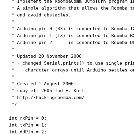
 * Implement the RoombaComm BumpTurn program in
 * A simple algorithm that allows the Roomba to
 * and avoid obstacles.

 *

 * Arduino pin 0 (RX) is connected to Roomba TX
 * Arduino pin 1 (TX) is connected to Roomba RX
 * Arduino pin 2      is conencted to Roomba DD
 *

 * Updated 20 November 2006

 * - changed Serial.prints() to use single prin
 *    character arrays until Arduino settles on
 *

 * Created 1 August 2006

 * copyleft 2006 Tod E. Kurt 
 * http://hackingroomba.com/

 */

int rxPin = 0;

int txPin = 1;

int ddPin = 2;
