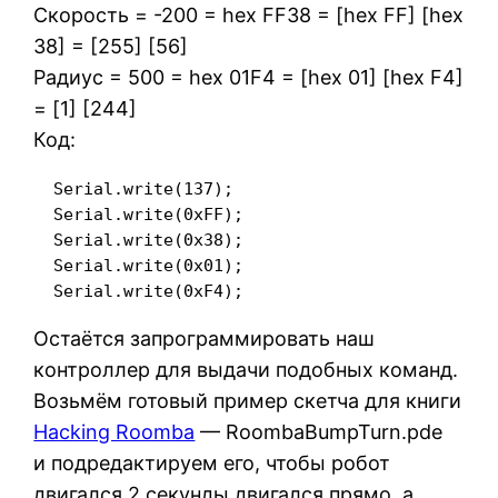
Скорость = -200 = hex FF38 = [hex FF] [hex
38] = [255] [56]
Радиус = 500 = hex 01F4 = [hex 01] [hex F4]
= [1] [244]
Код:
  Serial.write(137);

  Serial.write(0xFF);

  Serial.write(0x38);

  Serial.write(0x01);

  Serial.write(0xF4);
Остаётся запрограммировать наш
контроллер для выдачи подобных команд.
Возьмём готовый пример скетча для книги
Hacking Roomba
— RoombaBumpTurn.pde
и подредактируем его, чтобы робот
двигался 2 секунды двигался прямо, а