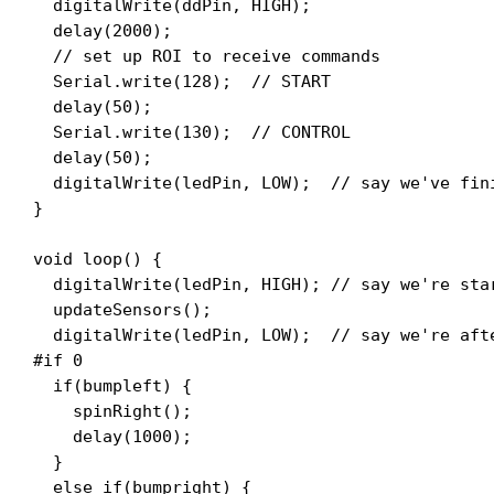
  digitalWrite(ddPin, HIGH);

  delay(2000);

  // set up ROI to receive commands

  Serial.write(128);  // START

  delay(50);

  Serial.write(130);  // CONTROL

  delay(50);

  digitalWrite(ledPin, LOW);  // say we've fini
}

void loop() {

  digitalWrite(ledPin, HIGH); // say we're star
  updateSensors();

  digitalWrite(ledPin, LOW);  // say we're afte
#if 0

  if(bumpleft) {

    spinRight();

    delay(1000);

  }

  else if(bumpright) {
