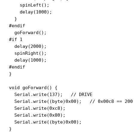
    spinLeft();

    delay(1000);

  }

#endif

  goForward();

#if 1

  delay(2000);

  spinRight();

  delay(1000);

#endif

}

void goForward() {

  Serial.write(137);   // DRIVE

  Serial.write((byte)0x00);   // 0x00c8 == 200

  Serial.write(0xc8);

  Serial.write(0x80);

  Serial.write((byte)0x00);

}
