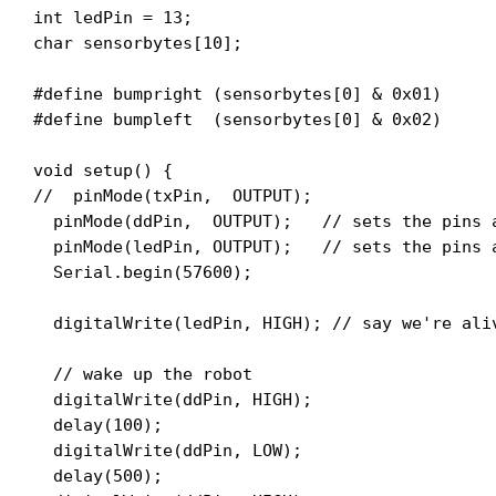
int ledPin = 13;

char sensorbytes[10];

#define bumpright (sensorbytes[0] & 0x01)

#define bumpleft  (sensorbytes[0] & 0x02)

void setup() {

//  pinMode(txPin,  OUTPUT);

  pinMode(ddPin,  OUTPUT);   // sets the pins a
  pinMode(ledPin, OUTPUT);   // sets the pins a
  Serial.begin(57600);

  digitalWrite(ledPin, HIGH); // say we're aliv
  // wake up the robot

  digitalWrite(ddPin, HIGH);

  delay(100);

  digitalWrite(ddPin, LOW);

  delay(500);
