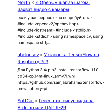
North
к
7. OpenCV шаг за шагом.
Захват видео с камеры
если у вас черное окно попробуйте так.
#include <opencv2/opencv.hpp>
#include<iostream> #include <stdlib.h>
#include <stdio.h> using namespace cv; using
namespace std;…
abelousov
к
Установка TensorFlow на
Raspberry Pi 3
Для Python 3.4: pip3 install tensorflow-1.1.0-
cp34-cp34m-linux_armv7l.whl
https://github.com/samjabrahams/tensorflow-
on-raspberry-pi
SoftCat
к
Генератор синусоиды на
Arduino или ЦАП R-2R