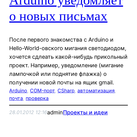
Arduino уведомляет
о новых письмах
После первого знакомства с Arduino и
Hello-World-овского мигания светодиодом,
хочется сдлеать какой-нибудь прикольный
проект. Например, уведомление (мигание
лампочкой или поднятие флажка) о
получении новой почты на ящик gmail.
Arduino
, 
COM-порт
, 
CSharp
, 
автоматизация
, 
почта
, 
проверка
admin
Проекты и идеи
28.01.2012 12:16