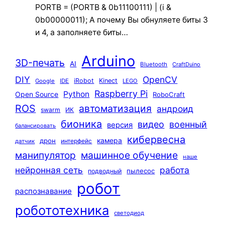
PORTB = (PORTB & 0b11100111) | (i &
0b00000011); А почему Вы обнуляете биты 3
и 4, а заполняете биты…
Arduino
3D-печать
AI
Bluetooth
CraftDuino
DIY
OpenCV
iRobot
Kinect
Google
IDE
LEGO
Raspberry Pi
Python
Open Source
RoboCraft
ROS
автоматизация
андроид
swarm
ИК
бионика
видео
военный
версия
балансировать
кибервесна
камера
дрон
интерфейс
датчик
машинное обучение
манипулятор
наше
нейронная сеть
работа
пылесос
подводный
робот
распознавание
робототехника
светодиод