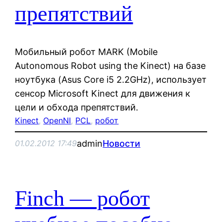
препятствий
Мобильный робот MARK (Mobile
Autonomous Robot using the Kinect) на базе
ноутбука (Asus Сore i5 2.2GHz), использует
сенсор Microsoft Kinect для движения к
цели и обхода препятствий.
Kinect
, 
OpenNI
, 
PCL
, 
робот
admin
Новости
01.02.2012 17:49
Finch — робот