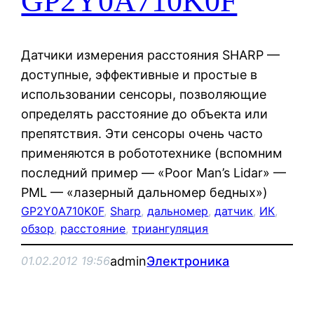
GP2Y0A710K0F
Датчики измерения расстояния SHARP —
доступные, эффективные и простые в
использовании сенсоры, позволяющие
определять расстояние до объекта или
препятствия. Эти сенсоры очень часто
применяются в робототехнике (вспомним
последний пример — «Poor Man’s Lidar» —
PML — «лазерный дальномер бедных»)
GP2Y0A710K0F
, 
Sharp
, 
дальномер
, 
датчик
, 
ИК
, 
обзор
, 
расстояние
, 
триангуляция
admin
Электроника
01.02.2012 19:56