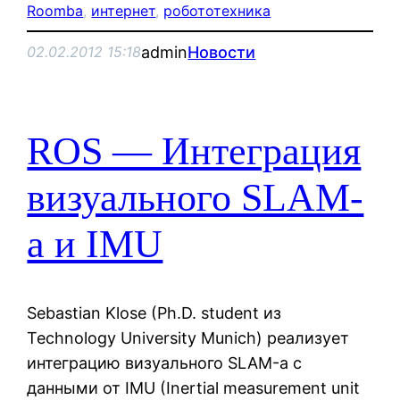
Roomba
, 
интернет
, 
робототехника
admin
Новости
02.02.2012 15:18
ROS — Интеграция
визуального SLAM-
а и IMU
Sebastian Klose (Ph.D. student из
Technology University Munich) реализует
интеграцию визуального SLAM-а с
данными от IMU (Inertial measurement unit