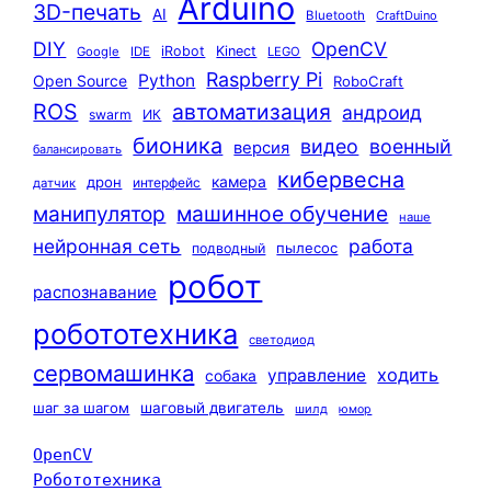
Arduino
3D-печать
AI
Bluetooth
CraftDuino
DIY
OpenCV
iRobot
Kinect
Google
IDE
LEGO
Raspberry Pi
Python
Open Source
RoboCraft
ROS
автоматизация
андроид
swarm
ИК
бионика
видео
военный
версия
балансировать
кибервесна
камера
дрон
интерфейс
датчик
машинное обучение
манипулятор
наше
нейронная сеть
работа
пылесос
подводный
робот
распознавание
робототехника
светодиод
сервомашинка
ходить
управление
собака
шаг за шагом
шаговый двигатель
шилд
юмор
OpenCV
Робототехника