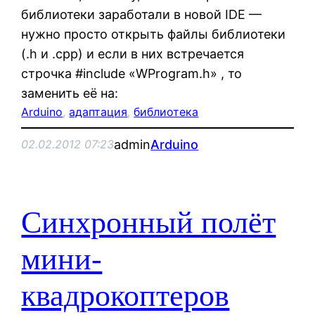
библиотеки заработали в новой IDE —
нужно просто открыть файлы библиотеки
(.h и .cpp) и если в них встречается
строчка #include «WProgram.h» , то
заменить её на:
Arduino
, 
адаптация
, 
библиотека
admin
Arduino
02.02.2012 07:23
Синхронный полёт
мини-
квадрокоптеров