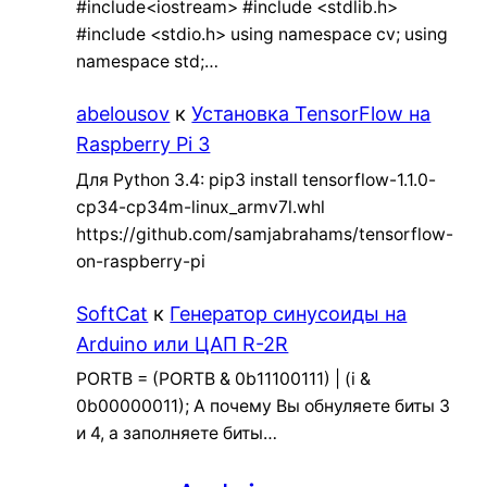
#include<iostream> #include <stdlib.h>
#include <stdio.h> using namespace cv; using
namespace std;…
abelousov
к
Установка TensorFlow на
Raspberry Pi 3
Для Python 3.4: pip3 install tensorflow-1.1.0-
cp34-cp34m-linux_armv7l.whl
https://github.com/samjabrahams/tensorflow-
on-raspberry-pi
SoftCat
к
Генератор синусоиды на
Arduino или ЦАП R-2R
PORTB = (PORTB & 0b11100111) | (i &
0b00000011); А почему Вы обнуляете биты 3
и 4, а заполняете биты…