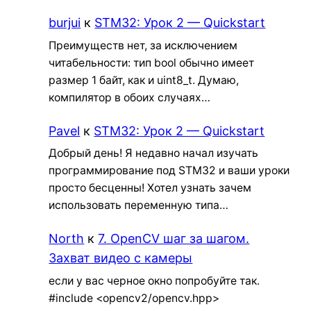
burjui
к
STM32: Урок 2 — Quickstart
Преимуществ нет, за исключением
читабельности: тип bool обычно имеет
размер 1 байт, как и uint8_t. Думаю,
компилятор в обоих случаях…
Pavel
к
STM32: Урок 2 — Quickstart
Добрый день! Я недавно начал изучать
программирование под STM32 и ваши уроки
просто бесценны! Хотел узнать зачем
использовать переменную типа…
North
к
7. OpenCV шаг за шагом.
Захват видео с камеры
если у вас черное окно попробуйте так.
#include <opencv2/opencv.hpp>