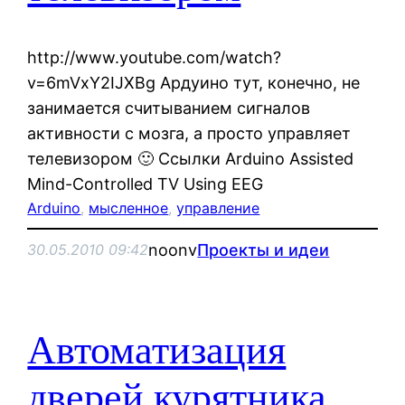
http://www.youtube.com/watch?
v=6mVxY2IJXBg Ардуино тут, конечно, не
занимается считыванием сигналов
активности с мозга, а просто управляет
телевизором 🙂 Ссылки Arduino Assisted
Mind-Controlled TV Using EEG
Arduino
, 
мысленное
, 
управление
noonv
Проекты и идеи
30.05.2010 09:42
Автоматизация
дверей курятника