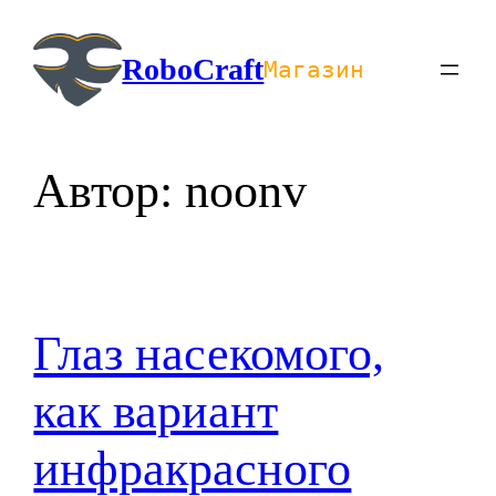
Перейти
к
RoboCraft
Магазин
содержимому
Автор:
noonv
Глаз насекомого,
как вариант
инфракрасного