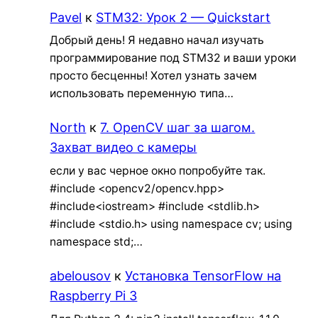
Pavel
к
STM32: Урок 2 — Quickstart
Добрый день! Я недавно начал изучать
программирование под STM32 и ваши уроки
просто бесценны! Хотел узнать зачем
использовать переменную типа…
North
к
7. OpenCV шаг за шагом.
Захват видео с камеры
если у вас черное окно попробуйте так.
#include <opencv2/opencv.hpp>
#include<iostream> #include <stdlib.h>
#include <stdio.h> using namespace cv; using
namespace std;…
abelousov
к
Установка TensorFlow на
Raspberry Pi 3