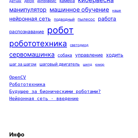
кибервесна
камера
дрон
интерфейс
датчик
машинное обучение
манипулятор
наше
нейронная сеть
работа
пылесос
подводный
робот
распознавание
робототехника
светодиод
сервомашинка
ходить
управление
собака
шаг за шагом
шаговый двигатель
шилд
юмор
OpenCV
Робототехника
Будущее за бионическими роботами?
Нейронная сеть - введение
Инфо