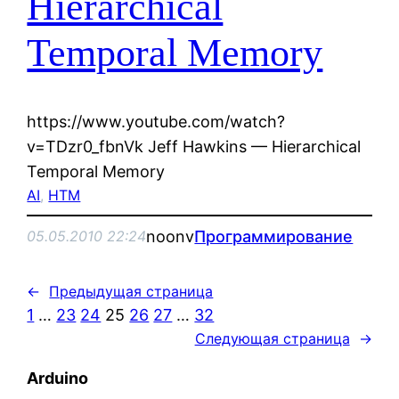
Hierarchical
Temporal Memory
https://www.youtube.com/watch?
v=TDzr0_fbnVk Jeff Hawkins — Hierarchical
Temporal Memory
AI
, 
HTM
noonv
Программирование
05.05.2010 22:24
←
Предыдущая страница
1
…
23
24
25
26
27
…
32
Следующая страница
→
Arduino