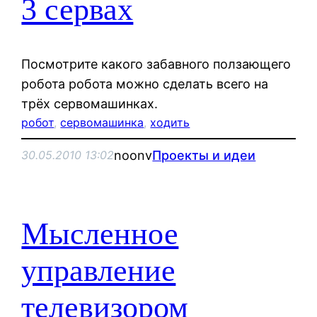
3 сервах
Посмотрите какого забавного ползающего
робота робота можно сделать всего на
трёх сервомашинках.
робот
, 
сервомашинка
, 
ходить
noonv
Проекты и идеи
30.05.2010 13:02
Мысленное
управление
телевизором