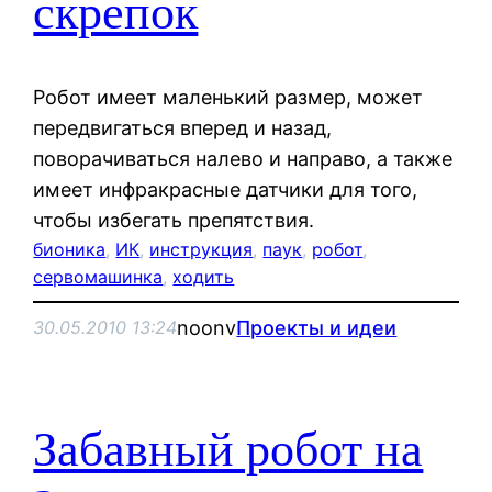
скрепок
Робот имеет маленький размер, может
передвигаться вперед и назад,
поворачиваться налево и направо, а также
имеет инфракрасные датчики для того,
чтобы избегать препятствия.
бионика
, 
ИК
, 
инструкция
, 
паук
, 
робот
, 
сервомашинка
, 
ходить
noonv
Проекты и идеи
30.05.2010 13:24
Забавный робот на