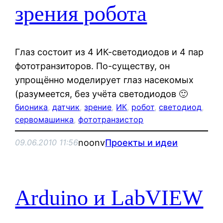
зрения робота
Глаз состоит из 4 ИК-светодиодов и 4 пар
фототранзиторов. По-существу, он
упрощённо моделирует глаз насекомых
(разумеется, без учёта светодиодов 🙂
бионика
, 
датчик
, 
зрение
, 
ИК
, 
робот
, 
светодиод
, 
сервомашинка
, 
фототранзистор
noonv
Проекты и идеи
09.06.2010 11:56
Arduino и LabVIEW