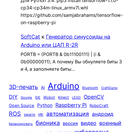
Для Python 3.4: pip3 install tensorflow-1.1.0-
cp34-cp34m-linux_armv7l.whl
https://github.com/samjabrahams/tensorflow-
on-raspberry-pi
SoftCat
к
Генератор синусоиды на
Arduino или ЦАП R-2R
PORTB = (PORTB & 0b11100111) | (i &
0b00000011); А почему Вы обнуляете биты 3
и 4, а заполняете биты…
Arduino
3D-печать
AI
Bluetooth
CraftDuino
DIY
OpenCV
iRobot
Kinect
Google
IDE
LEGO
Raspberry Pi
Python
Open Source
RoboCraft
ROS
автоматизация
андроид
swarm
ИК
бионика
видео
военный
версия
балансировать