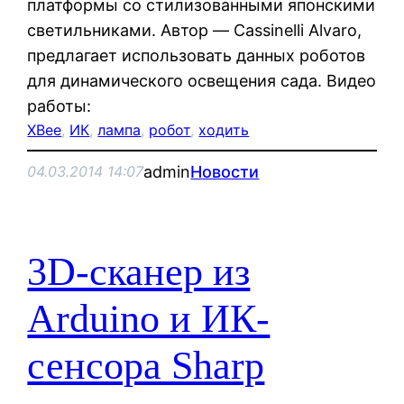
платформы со стилизованными японскими
светильниками. Автор — Cassinelli Alvaro,
предлагает использовать данных роботов
для динамического освещения сада. Видео
работы:
XBee
, 
ИК
, 
лампа
, 
робот
, 
ходить
admin
Новости
04.03.2014 14:07
3D-сканер из
Arduino и ИК-
сенсора Sharp