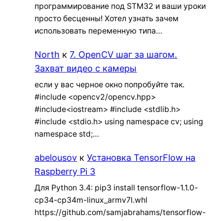
программирование под STM32 и ваши уроки
просто бесценны! Хотел узнать зачем
использовать переменную типа…
North
к
7. OpenCV шаг за шагом.
Захват видео с камеры
если у вас черное окно попробуйте так.
#include <opencv2/opencv.hpp>
#include<iostream> #include <stdlib.h>
#include <stdio.h> using namespace cv; using
namespace std;…
abelousov
к
Установка TensorFlow на
Raspberry Pi 3
Для Python 3.4: pip3 install tensorflow-1.1.0-
cp34-cp34m-linux_armv7l.whl
https://github.com/samjabrahams/tensorflow-