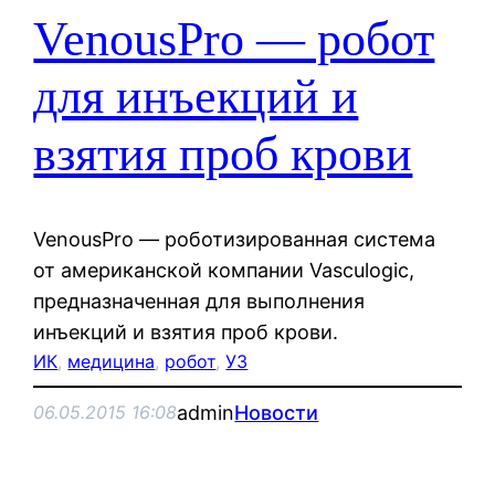
VenousPro — робот
для инъекций и
взятия проб крови
VenousPro — роботизированная система
от американской компании Vasculogic,
предназначенная для выполнения
инъекций и взятия проб крови.
ИК
, 
медицина
, 
робот
, 
УЗ
admin
Новости
06.05.2015 16:08