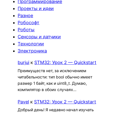
Программирование
Проекты и идеи
Разное
Робософт
Роботы
Сенсоры и датчики
Технологии
Электроника
burjui
к
STM32: Урок 2 — Quickstart
Преимуществ нет, за исключением
читабельности: тип bool обычно имеет
размер 1 байт, как и uint8_t. Думаю,
компилятор в обоих случаях…
Pavel
к
STM32: Урок 2 — Quickstart
Добрый день! Я недавно начал изучать