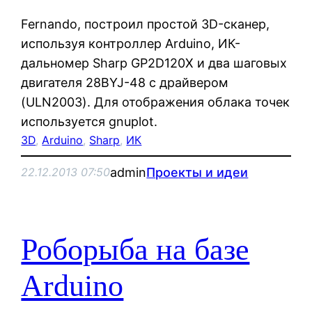
Fernando, построил простой 3D-сканер,
используя контроллер Arduino, ИК-
дальномер Sharp GP2D120X и два шаговых
двигателя 28BYJ-48 с драйвером
(ULN2003). Для отображения облака точек
используется gnuplot.
3D
, 
Arduino
, 
Sharp
, 
ИК
admin
Проекты и идеи
22.12.2013 07:50
Роборыба на базе
Arduino