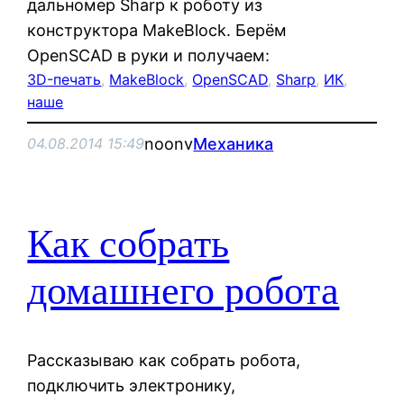
дальномер Sharp к роботу из
конструктора MakeBlock. Берём
OpenSCAD в руки и получаем:
3D-печать
, 
MakeBlock
, 
OpenSCAD
, 
Sharp
, 
ИК
, 
наше
noonv
Механика
04.08.2014 15:49
Как собрать
домашнего робота
Рассказываю как собрать робота,
подключить электронику,