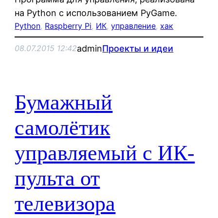
на Python с использованием PyGame.
Python
, 
Raspberry Pi
, 
ИК
, 
управление
, 
хак
admin
Проекты и идеи
08.07.2015 12:42
Бумажный
самолётик
управляемый с ИК-
пульта от
телевизора