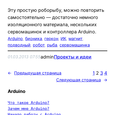
Эту простую роборыбу, можно повторить
самостоятельно — достаточно немного
изоляционного материала, нескольких
сервомашинок и контроллера Arduino.
Arduino
, 
бионика
, 
геркон
, 
ИК
, 
магнит
, 
подводный
, 
робот
, 
рыба
, 
сервомашинка
admin
Проекты и идеи
01.03.2013 07:55
1
2
3
4
←
Предыдущая страница
Следующая страница
→
Arduino
Что такое Arduino?
Зачем мне Arduino?
Начало работы с Arduino