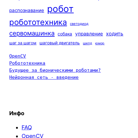
робот
распознавание
робототехника
светодиод
сервомашинка
ходить
управление
собака
шаг за шагом
шаговый двигатель
шилд
юмор
OpenCV
Робототехника
Будущее за бионическими роботами?
Нейронная сеть - введение
Инфо
FAQ
OpenCV