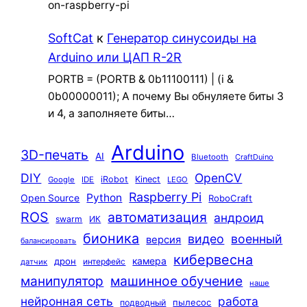
on-raspberry-pi
SoftCat
к
Генератор синусоиды на
Arduino или ЦАП R-2R
PORTB = (PORTB & 0b11100111) | (i &
0b00000011); А почему Вы обнуляете биты 3
и 4, а заполняете биты…
Arduino
3D-печать
AI
Bluetooth
CraftDuino
DIY
OpenCV
iRobot
Kinect
Google
IDE
LEGO
Raspberry Pi
Python
Open Source
RoboCraft
ROS
автоматизация
андроид
swarm
ИК
бионика
видео
военный
версия
балансировать
кибервесна
камера
дрон
интерфейс
датчик
машинное обучение
манипулятор
наше
нейронная сеть
работа
пылесос
подводный