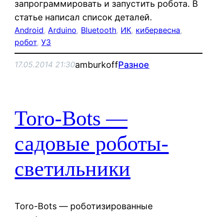
запрограммировать и запустить робота. В
статье написал список деталей.
Android
, 
Arduino
, 
Bluetooth
, 
ИК
, 
кибервесна
, 
робот
, 
УЗ
amburkoff
Разное
17.05.2014 21:30
Toro-Bots —
садовые роботы-
светильники
Toro-Bots — роботизированные