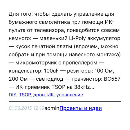
Для того, чтобы сделать управление для
бумажного самолётика при помощи ИК-
пульта от телевизора, понадобится совсем
немного: — маленький Li-Poly аккумулятор
— кусок печатной платы (впрочем, можно
собрать и при помощи навесного монтажа)
— микромоторчик с пропеллером —
конденсатор: 100uF — резиторы: 100 Ом,
200 Ом — светодиод — транзистор: BC557
— ИК-приёмник TSOP на 38kHz…
DIY
, 
TSOP
, 
дрон
, 
ИК
, 
управление
admin
Проекты и идеи
01.06.2015 12:19