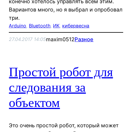
конечно хотелось управлять всем этим.
Вариантов много, но я выбрал и опробовал
три.
Arduino
, 
Bluetooth
, 
ИК
, 
кибервесна
maxim0512
Разное
27.04.2017 14:05
Простой робот для
следования за
объектом
Это очень простой робот, который может