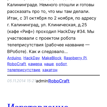
Калининграде. Немного отошли и готовы
рассказать про то, что мы там делали.
Итак, с 31 октября по 2 ноября, по адресу
г. Калининград, ул. Клиническая, д.25
(кафе «Риф») проходил HackDay #34. Мы
участвовали с проектом робота
телеприсутствия (рабочее название —
ВРоботе). Как и следовало…
Arduino
, 
HackDay
, 
MakeBlock
, 
Raspberry Pi
, 
RoboCraft
, 
камера
, 
наше
, 
робот
, 
телеприсутствие
, 
хакатон
admin
RoboCraft
05.11.2014 15:21