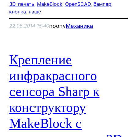
3D-печать
, 
MakeBlock
, 
OpenSCAD
, 
бампер
, 
кнопка
, 
наше
noonv
Механика
22.08.2014 15:40
Крепление
инфракрасного
сенсора Sharp к
конструктору
MakeBlock с