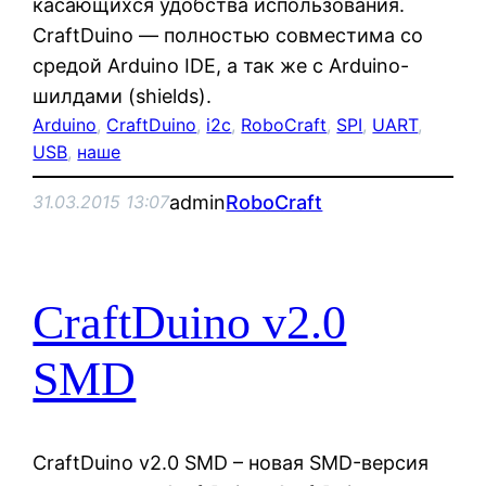
касающихся удобства использования.
CraftDuino — полностью совместима со
средой Arduino IDE, а так же с Arduino-
шилдами (shields).
Arduino
, 
CraftDuino
, 
i2c
, 
RoboCraft
, 
SPI
, 
UART
, 
USB
, 
наше
admin
RoboCraft
31.03.2015 13:07
CraftDuino v2.0
SMD
CraftDuino v2.0 SMD – новая SMD-версия