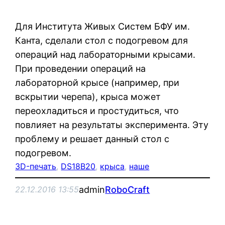
Для Института Живых Систем БФУ им.
Канта, сделали стол с подогревом для
операций над лабораторными крысами.
При проведении операций на
лабораторной крысе (например, при
вскрытии черепа), крыса может
переохладиться и простудиться, что
повлияет на результаты эксперимента. Эту
проблему и решает данный стол с
подогревом.
3D-печать
, 
DS18B20
, 
крыса
, 
наше
admin
RoboCraft
22.12.2016 13:55