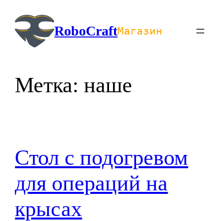
Перейти
к
RoboCraft
Магазин
содержимому
Метка:
наше
Cтол с подогревом
для операций на
крысах