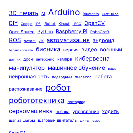
Arduino
3D-печать
AI
Bluetooth
CraftDuino
DIY
OpenCV
iRobot
Kinect
Google
IDE
LEGO
Raspberry Pi
Python
Open Source
RoboCraft
ROS
автоматизация
андроид
swarm
ИК
бионика
видео
военный
версия
балансировать
кибервесна
камера
дрон
интерфейс
датчик
машинное обучение
манипулятор
наше
нейронная сеть
работа
пылесос
подводный
робот
распознавание
робототехника
светодиод
сервомашинка
ходить
управление
собака
шаг за шагом
шаговый двигатель
шилд
юмор
OpenCV