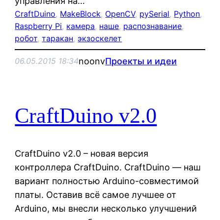
управления на…
CraftDuino
, 
MakeBlock
, 
OpenCV
, 
pySerial
, 
Python
, 
Raspberry Pi
, 
камера
, 
наше
, 
распознавание
, 
робот
, 
таракан
, 
экзоскелет
noonv
Проекты и идеи
06.05.2015 18:34
CraftDuino v2.0
CraftDuino v2.0 – новая версия
контроллера CraftDuino. CraftDuino — наш
вариант полностью Arduino-совместимой
платы. Оставив всё самое лучшее от
Arduino, мы внесли несколько улучшений