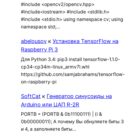
#include <opencv2/opencv.hpp>
#include<iostream> #include <stdlib.h>
#include <stdio.h> using namespace cv; using
namespace std;…
abelousov
к
Установка TensorFlow на
Raspberry Pi 3
Для Python 3.4: pip3 install tensorflow-1.1.0-
cp34-cp34m-linux_armv7l.whl
https://github.com/samjabrahams/tensorflow-
on-raspberry-pi
SoftCat
к
Генератор синусоиды на
Arduino или ЦАП R-2R
PORTB = (PORTB & 0b11100111) | (i &
0b00000011); А почему Вы обнуляете биты 3
и 4, а заполняете биты…