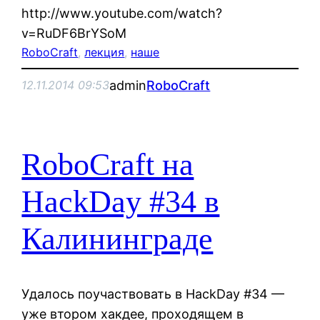
http://www.youtube.com/watch?
v=RuDF6BrYSoM
RoboCraft
, 
лекция
, 
наше
admin
RoboCraft
12.11.2014 09:53
RoboCraft на
HackDay #34 в
Калининграде
Удалось поучаствовать в HackDay #34 —
уже втором хакдее, проходящем в