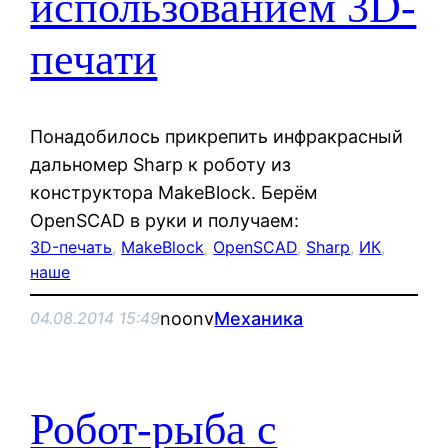
использованием 3D-
печати
Понадобилось прикрепить инфракрасный
дальномер Sharp к роботу из
конструктора MakeBlock. Берём
OpenSCAD в руки и получаем:
3D-печать
, 
MakeBlock
, 
OpenSCAD
, 
Sharp
, 
ИК
, 
наше
noonv
Механика
04.08.2014 15:49
Робот-рыба с