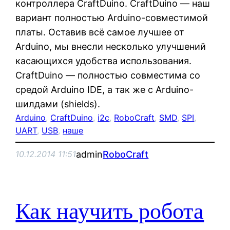
контроллера CraftDuino. CraftDuino — наш
вариант полностью Arduino-совместимой
платы. Оставив всё самое лучшее от
Arduino, мы внесли несколько улучшений
касающихся удобства использования.
CraftDuino — полностью совместима со
средой Arduino IDE, а так же с Arduino-
шилдами (shields).
Arduino
, 
CraftDuino
, 
i2c
, 
RoboCraft
, 
SMD
, 
SPI
, 
UART
, 
USB
, 
наше
admin
RoboCraft
10.12.2014 11:51
Как научить робота