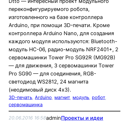
Dtto — интересный проект модульного
переконфигурируемого робота,
изготовленного на базе контроллера
Arduino, при помощи 3D-печати. Кроме
контроллера Arduino Nano, для создания
каждого модуля используются: Bluetooth-
модуль HC-06, радио-модуль NRF2401+, 2
сервомашинки Tower Pro SG92R (MG92B)
— для движения, 3 сервомашинки Tower
Pro SG90 — для соединения, RGB-
светодиод WS2812, 24 магнита
(неодимовый диск 4х3).
3D-печать
, 
Arduino
, 
магнит
, 
модуль
, 
робот
, 
сервомашинка
admin
Проекты и идеи
20.06.2016 16:58