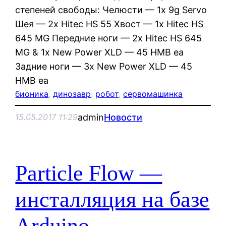
степеней свободы: Челюсти — 1x 9g Servo
Шея — 2x Hitec HS 55 Хвост — 1x Hitec HS
645 MG Передние ноги — 2x Hitec HS 645
MG & 1x New Power XLD — 45 HMB ea
Задние ноги — 3x New Power XLD — 45
HMB ea
бионика
, 
динозавр
, 
робот
, 
сервомашинка
admin
Новости
15.05.2017 11:29
Particle Flow —
инсталляция на базе
Arduino