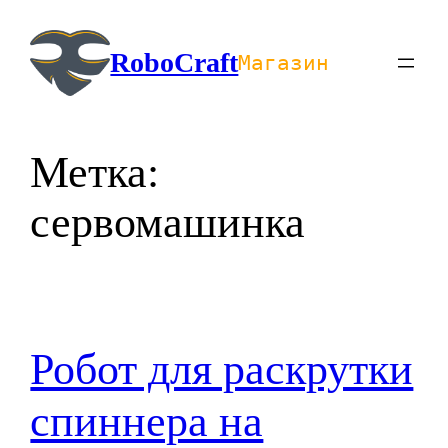
Перейти
к
RoboCraft
Магазин
содержимому
Метка:
сервомашинка
Робот для раскрутки
спиннера на