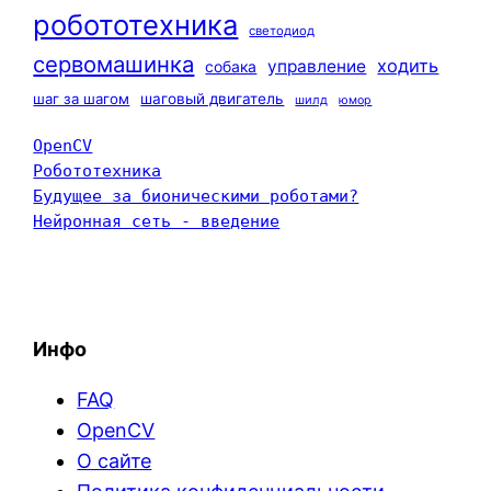
робототехника
светодиод
сервомашинка
ходить
управление
собака
шаг за шагом
шаговый двигатель
шилд
юмор
OpenCV
Робототехника
Будущее за бионическими роботами?
Нейронная сеть - введение
Инфо
FAQ
OpenCV
О сайте