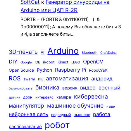
SoftCat
к
Генератор синусоиды на
Arduino или ЦАП R-2R
PORTB = (PORTB & 0b11100111) | (i &
0b00000011); А почему Вы обнуляете биты 3
и 4, а заполняете биты…
Arduino
3D-печать
AI
Bluetooth
CraftDuino
DIY
OpenCV
iRobot
Kinect
Google
IDE
LEGO
Raspberry Pi
Python
Open Source
RoboCraft
ROS
автоматизация
андроид
swarm
ИК
бионика
видео
военный
версия
балансировать
кибервесна
камера
дрон
интерфейс
датчик
машинное обучение
манипулятор
наше
нейронная сеть
работа
пылесос
подводный
робот
распознавание