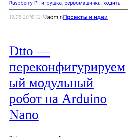
Raspberry Pi
, 
игрушка
, 
сервомашинка
, 
ходить
admin
Проекты и идеи
16.08.2016 12:18
Dtto —
переконфигурируем
ый модульный
робот на Arduino
Nano