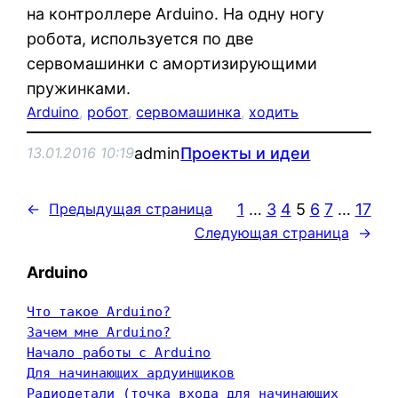
на контроллере Arduino. На одну ногу
робота, используется по две
сервомашинки с амортизирующими
пружинками.
Arduino
, 
робот
, 
сервомашинка
, 
ходить
admin
Проекты и идеи
13.01.2016 10:19
1
…
3
4
5
6
7
…
17
←
Предыдущая страница
Следующая страница
→
Arduino
Что такое Arduino?
Зачем мне Arduino?
Начало работы с Arduino
Для начинающих ардуинщиков
Радиодетали (точка входа для начинающих 