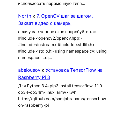
использовать переменную типа…
North
к
7. OpenCV шаг за шагом.
Захват видео с камеры
если у вас черное окно попробуйте так.
#include <opencv2/opencv.hpp>
#include<iostream> #include <stdlib.h>
#include <stdio.h> using namespace cv; using
namespace std;…
abelousov
к
Установка TensorFlow на
Raspberry Pi 3
Для Python 3.4: pip3 install tensorflow-1.1.0-
cp34-cp34m-linux_armv7l.whl
https://github.com/samjabrahams/tensorflow-
on-raspberry-pi