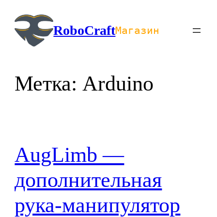
Перейти
к
RoboCraft
Магазин
содержимому
Метка:
Arduino
AugLimb —
дополнительная
рука-манипулятор