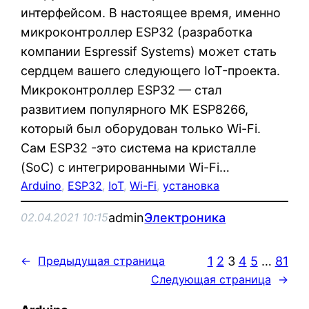
интерфейсом. В настоящее время, именно
микроконтроллер ESP32 (разработка
компании Espressif Systems) может стать
сердцем вашего следующего IoT-проекта.
Микроконтроллер ESP32 — стал
развитием популярного МК ESP8266,
который был оборудован только Wi-Fi.
Сам ESP32 -это система на кристалле
(SoC) с интегрированными Wi-Fi…
Arduino
, 
ESP32
, 
IoT
, 
Wi-Fi
, 
установка
admin
Электроника
02.04.2021 10:15
1
2
3
4
5
…
81
←
Предыдущая страница
Следующая страница
→