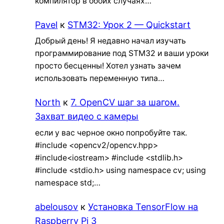
компилятор в обоих случаях…
Pavel
к
STM32: Урок 2 — Quickstart
Добрый день! Я недавно начал изучать
программирование под STM32 и ваши уроки
просто бесценны! Хотел узнать зачем
использовать переменную типа…
North
к
7. OpenCV шаг за шагом.
Захват видео с камеры
если у вас черное окно попробуйте так.
#include <opencv2/opencv.hpp>
#include<iostream> #include <stdlib.h>
#include <stdio.h> using namespace cv; using
namespace std;…
abelousov
к
Установка TensorFlow на
Raspberry Pi 3