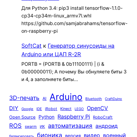
Для Python 3.4: pip3 install tensorflow-1.1.0-
cp34-cp34m-linux_armv7l.whl
https://github.com/samjabrahams/tensorflow-
on-raspberry-pi
SoftCat
к
Генератор синусоиды на
Arduino или ЦАП R-2R
PORTB = (PORTB & 0b11100111) | (i &
0b00000011); А почему Вы обнуляете биты 3
и 4, а заполняете биты…
Arduino
3D-печать
AI
Bluetooth
CraftDuino
DIY
OpenCV
iRobot
Kinect
Google
IDE
LEGO
Raspberry Pi
Python
Open Source
RoboCraft
ROS
автоматизация
андроид
swarm
ИК
бионика
видео
военный
версия
балансировать