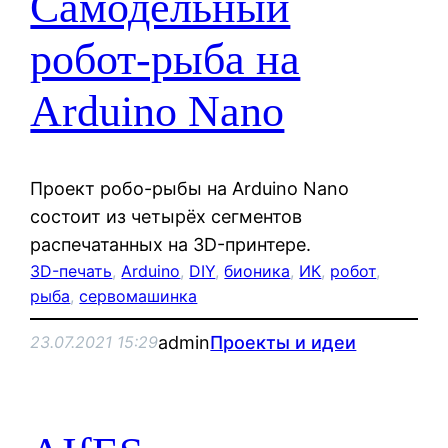
Самодельный
робот-рыба на
Arduino Nano
Проект робо-рыбы на Arduino Nano
состоит из четырёх сегментов
распечатанных на 3D-принтере.
3D-печать
, 
Arduino
, 
DIY
, 
бионика
, 
ИК
, 
робот
, 
рыба
, 
сервомашинка
admin
Проекты и идеи
23.07.2021 15:29