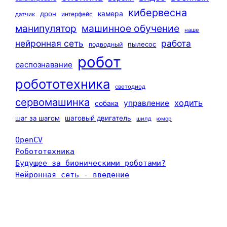
кибервесна
камера
дрон
интерфейс
датчик
машинное обучение
манипулятор
наше
нейронная сеть
работа
пылесос
подводный
робот
распознавание
робототехника
светодиод
сервомашинка
ходить
управление
собака
шаг за шагом
шаговый двигатель
шилд
юмор
OpenCV
Робототехника
Будущее за бионическими роботами?
Нейронная сеть - введение