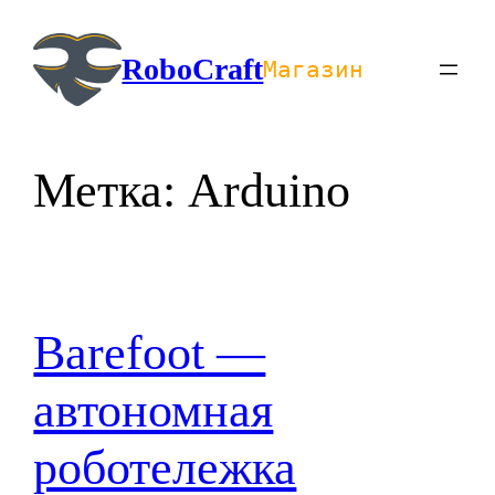
Перейти
к
RoboCraft
Магазин
содержимому
Метка:
Arduino
Barefoot —
автономная
роботележка