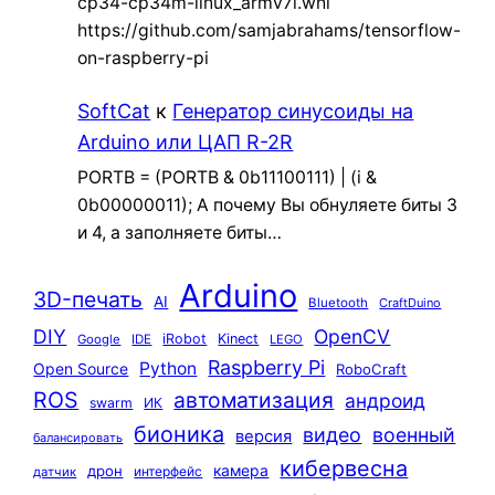
cp34-cp34m-linux_armv7l.whl
https://github.com/samjabrahams/tensorflow-
on-raspberry-pi
SoftCat
к
Генератор синусоиды на
Arduino или ЦАП R-2R
PORTB = (PORTB & 0b11100111) | (i &
0b00000011); А почему Вы обнуляете биты 3
и 4, а заполняете биты…
Arduino
3D-печать
AI
Bluetooth
CraftDuino
DIY
OpenCV
iRobot
Kinect
Google
IDE
LEGO
Raspberry Pi
Python
Open Source
RoboCraft
ROS
автоматизация
андроид
swarm
ИК
бионика
видео
военный
версия
балансировать
кибервесна
камера
дрон
интерфейс
датчик