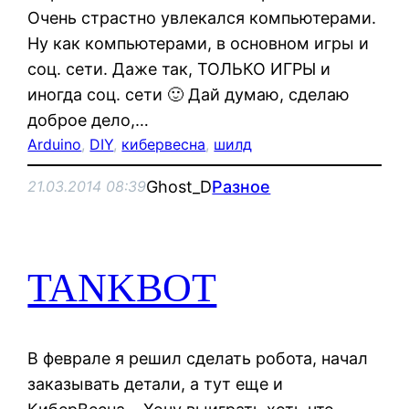
Очень страстно увлекался компьютерами.
Ну как компьютерами, в основном игры и
соц. сети. Даже так, ТОЛЬКО ИГРЫ и
иногда соц. сети 🙂 Дай думаю, сделаю
доброе дело,…
Arduino
, 
DIY
, 
кибервесна
, 
шилд
Ghost_D
Разное
21.03.2014 08:39
TANKBOT
В феврале я решил сделать робота, начал
заказывать детали, а тут еще и