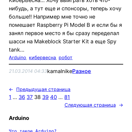
КиберВесна… Хочу выиграть хоть что-
нибудь, а тут еще и спонсоры, теперь хочу
больше!! Например мне точно не
помешает Raspberry Pi Model B и если бы я
занял первое место я бы сразу переделал
шасси на Makeblock Starter Kit а еще Spy
tank…
Arduino
, 
кибервесна
, 
робот
kamalnike
Разное
21.03.2014 04:33
←
Предыдущая страница
1
…
36
37
38
39
40
…
81
Следующая страница
→
Arduino
Что такое Arduino?