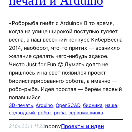
печати и Arduino
«Роборыба гниёт с Arduino» В то время,
когда на улице широкой поступью гуляет
весна, а наш весенний конкурс КиберВесна
2014, наоборот, что-то притих — возникло
желание сделать чего-нибудь эдакое.
Чисто Just for Fun 🙂 Думать долго не
пришлось и на свет появился проект
биоинспирированнго робота, а именно —
робо-рыба. Идея простая — берём первый
попавшийся…
3D-печать
, 
Arduino
, 
OpenSCAD
, 
бионика
, 
наше
, 
подводный
, 
робот
, 
рыба
, 
сервомашинка
noonv
Проекты и идеи
21.04.2014 11:23