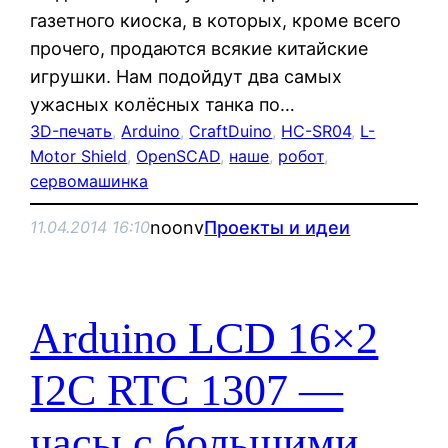
газетного киоска, в которых, кроме всего
прочего, продаются всякие китайские
игрушки. Нам подойдут два самых
ужасных колёсных танка по…
3D-печать
, 
Arduino
, 
CraftDuino
, 
HC-SR04
, 
L-
Motor Shield
, 
OpenSCAD
, 
наше
, 
робот
, 
сервомашинка
noonv
Проекты и идеи
11.04.2014 16:10
Arduino LCD 16×2
I2C RTC 1307 —
часы с большими