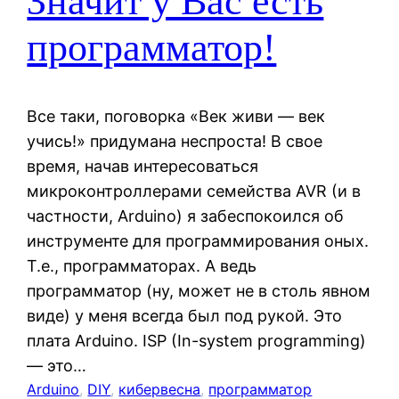
Значит у Вас есть
программатор!
Все таки, поговорка «Век живи — век
учись!» придумана неспроста! В свое
время, начав интересоваться
микроконтроллерами семейства AVR (и в
частности, Arduino) я забеспокоился об
инструменте для программирования оных.
Т.е., программаторах. А ведь
программатор (ну, может не в столь явном
виде) у меня всегда был под рукой. Это
плата Arduino. ISP (In-system programming)
— это…
Arduino
, 
DIY
, 
кибервесна
, 
программатор