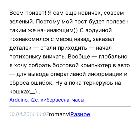
Всем привет! Я сам еще новичек, совсем
зеленый. Поэтому мой пост будет полезен
таким же начинающим)) С ардуиной
познакомился с месяц назад, заказал
деталек — стали приходить — начал
потихоньку вникать. Вообще — глобально
я хочу собрать бортовой компьютер в авто
— для вывода оперативной информации и
сброса ошибок. Ну а пока тернеруюь на
кошках__)…
Arduino
, 
i2c
, 
кибервесна
, 
часы
romanvl
Разное
10.04.2014 14:07