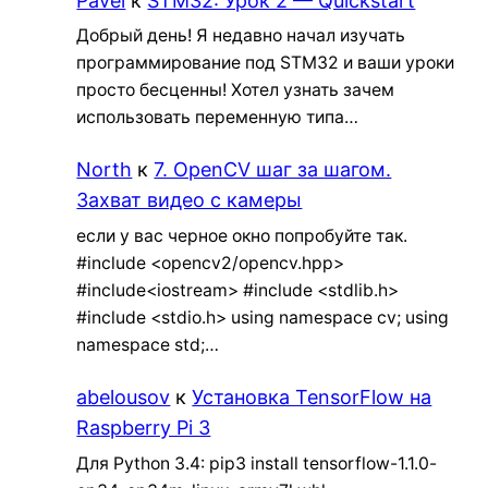
Pavel
к
STM32: Урок 2 — Quickstart
Добрый день! Я недавно начал изучать
программирование под STM32 и ваши уроки
просто бесценны! Хотел узнать зачем
использовать переменную типа…
North
к
7. OpenCV шаг за шагом.
Захват видео с камеры
если у вас черное окно попробуйте так.
#include <opencv2/opencv.hpp>
#include<iostream> #include <stdlib.h>
#include <stdio.h> using namespace cv; using
namespace std;…
abelousov
к
Установка TensorFlow на
Raspberry Pi 3
Для Python 3.4: pip3 install tensorflow-1.1.0-