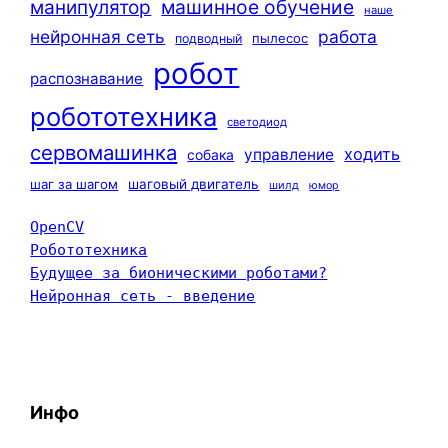
машинное обучение
манипулятор
наше
нейронная сеть
работа
пылесос
подводный
робот
распознавание
робототехника
светодиод
сервомашинка
ходить
управление
собака
шаг за шагом
шаговый двигатель
шилд
юмор
OpenCV
Робототехника
Будущее за бионическими роботами?
Нейронная сеть - введение
Инфо