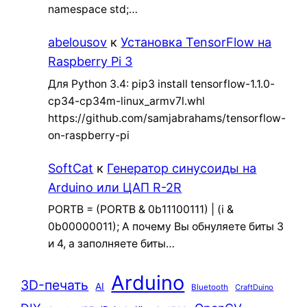
namespace std;…
abelousov
к
Установка TensorFlow на
Raspberry Pi 3
Для Python 3.4: pip3 install tensorflow-1.1.0-
cp34-cp34m-linux_armv7l.whl
https://github.com/samjabrahams/tensorflow-
on-raspberry-pi
SoftCat
к
Генератор синусоиды на
Arduino или ЦАП R-2R
PORTB = (PORTB & 0b11100111) | (i &
0b00000011); А почему Вы обнуляете биты 3
и 4, а заполняете биты…
Arduino
3D-печать
AI
Bluetooth
CraftDuino