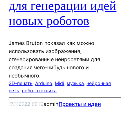
для генерации идей
новых роботов
James Bruton показал как можно
использовать изображения,
сгенерированные нейросетями для
создания чего-нибудь нового и
необычного.
3D-печать
, 
Arduino
, 
Midi
, 
музыка
, 
нейронная
сеть
, 
робототехника
admin
Проекты и идеи
17.11.2022 09:12