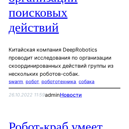
поисковых
действий
Китайская компания DeepRobotics
проводит исследования по организации
скоординированных действий группы из
нескольких роботов-собак.
swarm
, 
робот
, 
робототехника
, 
собака
admin
Новости
26.10.2022 11:59
Робот-краб умеет