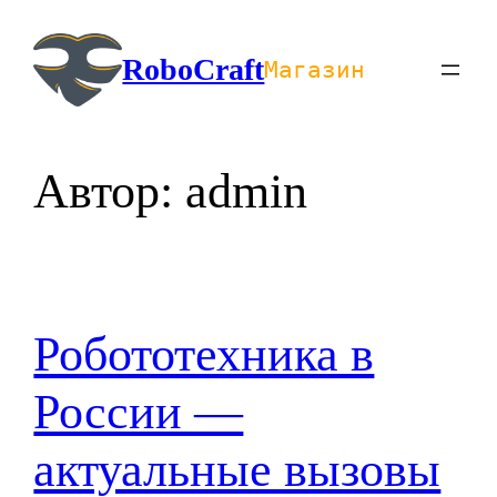
Перейти
к
RoboCraft
Магазин
содержимому
Автор:
admin
Робототехника в
России —
актуальные вызовы