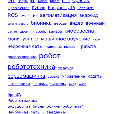
DIY
OpenCV
iRobot
Kinect
Google
IDE
LEGO
Raspberry Pi
Python
Open Source
RoboCraft
ROS
автоматизация
андроид
swarm
ИК
бионика
видео
военный
версия
балансировать
кибервесна
камера
дрон
интерфейс
датчик
машинное обучение
манипулятор
наше
нейронная сеть
работа
пылесос
подводный
робот
распознавание
робототехника
светодиод
сервомашинка
ходить
управление
собака
шаг за шагом
шаговый двигатель
шилд
юмор
OpenCV
Робототехника
Будущее за бионическими роботами?
Нейронная сеть - введение