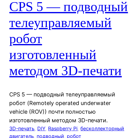
CPS 5 — подводный
телеуправляемый
робот
изготовленный
методом 3D-печати
CPS 5 — подводный телеуправляемый
робот (Remotely operated underwater
vehicle (ROV)) почти полностью
изготовленный методом 3D-печати.
3D-печать
, 
DIY
, 
Raspberry Pi
, 
бесколлекторный
двигатель
, 
подводный
, 
робот