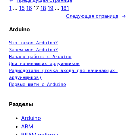
1
…
15
16
17
18
19
…
181
Следующая страница
→
Arduino
Что такое Arduino?
Зачем мне Arduino?
Начало работы с Arduino
Для начинающих ардуинщиков
Радиодетали (точка входа для начинающих 
ардуинщиков)
Первые шаги с Arduino
Разделы
Arduino
ARM
BEAM роботы