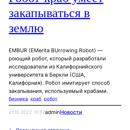
закапываться в
землю
EMBUR (EMerita BUrrowing Robot) —
роющий робот, который разработали
исследователи из Калифорнийского
университета в Беркли (США,
Калифорния). Робот имитирует способ
закапывания, используемый крабами.
бионика
, 
краб
, 
робот
admin
Новости
21.10.2022 10:57
←
Предыдущая страница