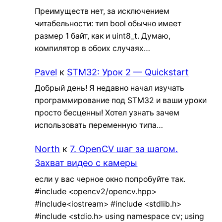
Преимуществ нет, за исключением
читабельности: тип bool обычно имеет
размер 1 байт, как и uint8_t. Думаю,
компилятор в обоих случаях…
Pavel
к
STM32: Урок 2 — Quickstart
Добрый день! Я недавно начал изучать
программирование под STM32 и ваши уроки
просто бесценны! Хотел узнать зачем
использовать переменную типа…
North
к
7. OpenCV шаг за шагом.
Захват видео с камеры
если у вас черное окно попробуйте так.
#include <opencv2/opencv.hpp>
#include<iostream> #include <stdlib.h>
#include <stdio.h> using namespace cv; using