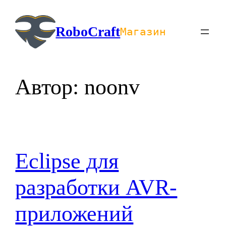
Перейти
к
RoboCraft
Магазин
содержимому
Автор:
noonv
Eclipse для
разработки AVR-
приложений