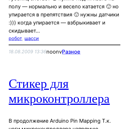
полу — нормально и весело катается 🙂 но
упирается в препятствия 🙁 нужны датчики
:))) когда упирается — взбрыкивает и
скидывает…
робот
, 
шасси
noonv
Разное
18.08.2009 13:36
Стикер для
микроконтроллера
В продолжение Arduino Pin Mapping Т.к.
ноги микроконтроллера напрямую