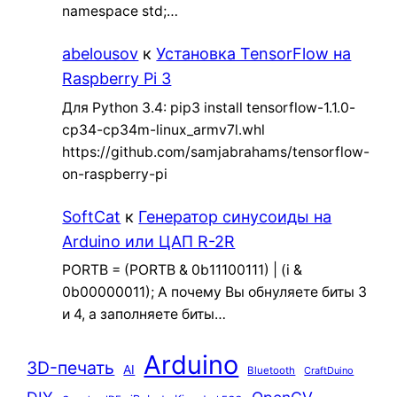
namespace std;…
abelousov
к
Установка TensorFlow на
Raspberry Pi 3
Для Python 3.4: pip3 install tensorflow-1.1.0-
cp34-cp34m-linux_armv7l.whl
https://github.com/samjabrahams/tensorflow-
on-raspberry-pi
SoftCat
к
Генератор синусоиды на
Arduino или ЦАП R-2R
PORTB = (PORTB & 0b11100111) | (i &
0b00000011); А почему Вы обнуляете биты 3
и 4, а заполняете биты…
Arduino
3D-печать
AI
Bluetooth
CraftDuino