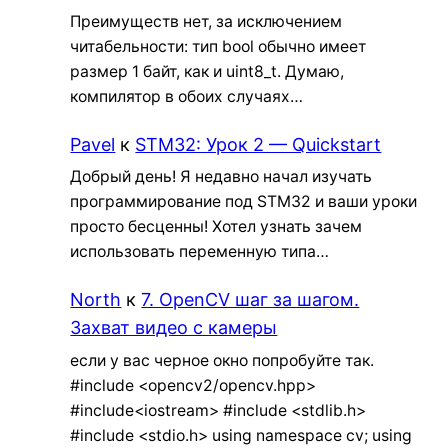
Преимуществ нет, за исключением
читабельности: тип bool обычно имеет
размер 1 байт, как и uint8_t. Думаю,
компилятор в обоих случаях…
Pavel
к
STM32: Урок 2 — Quickstart
Добрый день! Я недавно начал изучать
программирование под STM32 и ваши уроки
просто бесценны! Хотел узнать зачем
использовать переменную типа…
North
к
7. OpenCV шаг за шагом.
Захват видео с камеры
если у вас черное окно попробуйте так.
#include <opencv2/opencv.hpp>
#include<iostream> #include <stdlib.h>
#include <stdio.h> using namespace cv; using