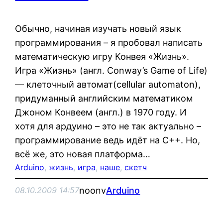
Обычно, начиная изучать новый язык
программирования – я пробовал написать
математическую игру Конвея «Жизнь».
Игра «Жизнь» (англ. Conway’s Game of Life)
— клеточный автомат(cellular automaton),
придуманный английским математиком
Джоном Конвеем (англ.) в 1970 году. И
хотя для ардуино – это не так актуально –
программирование ведь идёт на С++. Но,
всё же, это новая платформа…
Arduino
, 
жизнь
, 
игра
, 
наше
, 
скетч
noonv
Arduino
08.10.2009 14:57