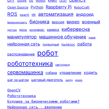
DIY
OpenCV
iRobot
Kinect
Google
IDE
LEGO
Raspberry Pi
Python
Open Source
RoboCraft
ROS
автоматизация
андроид
swarm
ИК
бионика
видео
военный
версия
балансировать
кибервесна
камера
дрон
интерфейс
датчик
машинное обучение
манипулятор
наше
нейронная сеть
работа
пылесос
подводный
робот
распознавание
робототехника
светодиод
сервомашинка
ходить
управление
собака
шаг за шагом
шаговый двигатель
шилд
юмор
OpenCV
Робототехника
Будущее за бионическими роботами?
Нейронная сеть - введение