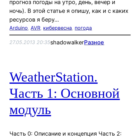
прогноз погоды на утро, день, вечер и
ночь). В этой статье я опишу, как и с каких
ресурсов я беру…
Arduino
, 
AVR
, 
кибервесна
, 
погода
shadowalker
Разное
27.05.2013 20:35
WeatherStation.
Часть 1: Основной
модуль
Часть 0: Описание и концепция Часть 2: