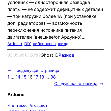
условиях — односторонняя разводка
платы — не содержит дефицитных деталей
— ток нагрузки более 1А (при установке
доп. радиаторов) — возможность
переключения источника питания
двигателей (внешнее/от Ардуино)…
Arduino
, 
DIY
, 
кибервесна
, 
шилд
Ghost_D
Разное
03.05.2013 20:59
←
Предыдущая страница
1
…
14
15
16
17
18
…
38
Следующая страница
→
Arduino
Что такое Arduino?