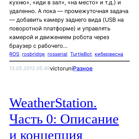
кухню», «иди в зал», «на место» и т.д.) и
удаленно. А пока — промежуточная задача
— добавить камеру заднего вида (USB на
поворотной платформе) и управлять
камерой и движением робота через
браузер с рабочего…
ROS
, 
rosbridge
, 
rosserial
, 
TurtleBot
, 
кибервесна
victoruni
Разное
13.05.2013 05:49
WeatherStation.
Часть 0: Описание
и концепция