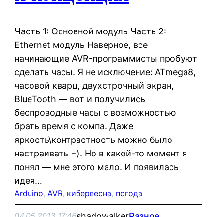
Часть 1: Основной модуль Часть 2:
Ethernet модуль Наверное, все
начинающие AVR-программисты пробуют
сделать часы. Я не исключение: ATmega8,
часовой кварц, двухстрочный экран,
BlueTooth — вот и получились
беспроводные часы с возможностью
брать время с компа. Даже
яркость\контрастность можно было
настраивать =). Но в какой-то момент я
понял — мне этого мало. И появилась
идея…
Arduino
, 
AVR
, 
кибервесна
, 
погода
shadowalker
Разное
04.05.2013 17:46