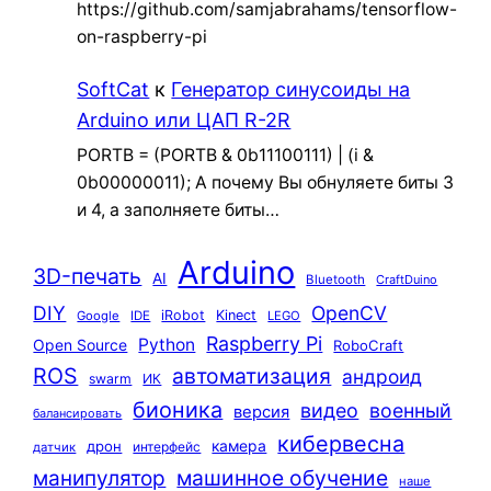
https://github.com/samjabrahams/tensorflow-
on-raspberry-pi
SoftCat
к
Генератор синусоиды на
Arduino или ЦАП R-2R
PORTB = (PORTB & 0b11100111) | (i &
0b00000011); А почему Вы обнуляете биты 3
и 4, а заполняете биты…
Arduino
3D-печать
AI
Bluetooth
CraftDuino
DIY
OpenCV
iRobot
Kinect
Google
IDE
LEGO
Raspberry Pi
Python
Open Source
RoboCraft
ROS
автоматизация
андроид
swarm
ИК
бионика
видео
военный
версия
балансировать
кибервесна
камера
дрон
интерфейс
датчик
машинное обучение
манипулятор
наше