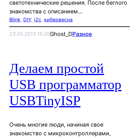
светотехнические решения. После беглого
знакомства с описанием…
Blink
, 
DIY
, 
i2c
, 
кибервесна
Ghost_D
Разное
23.05.2013 15:26
Делаем простой
USB программатор
USBTinyISP
Очень многие люди, начиная свое
знакомство с микроконтроллерами,