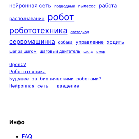
нейронная сеть
работа
пылесос
подводный
робот
распознавание
робототехника
светодиод
сервомашинка
ходить
управление
собака
шаг за шагом
шаговый двигатель
шилд
юмор
OpenCV
Робототехника
Будущее за бионическими роботами?
Нейронная сеть - введение
Инфо
FAQ