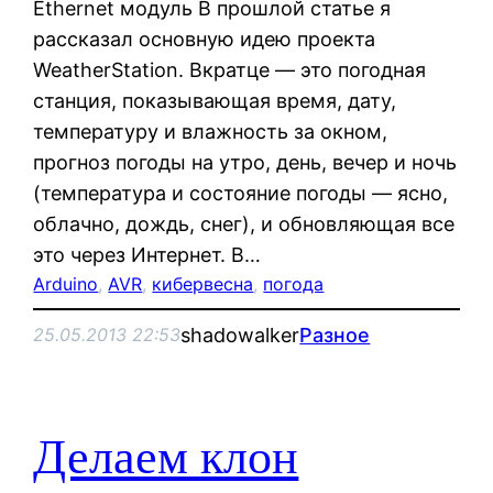
Ethernet модуль В прошлой статье я
рассказал основную идею проекта
WeatherStation. Вкратце — это погодная
станция, показывающая время, дату,
температуру и влажность за окном,
прогноз погоды на утро, день, вечер и ночь
(температура и состояние погоды — ясно,
облачно, дождь, снег), и обновляющая все
это через Интернет. В…
Arduino
, 
AVR
, 
кибервесна
, 
погода
shadowalker
Разное
25.05.2013 22:53
Делаем клон