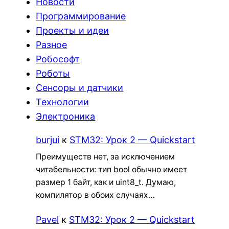
Новости
Программирование
Проекты и идеи
Разное
Робософт
Роботы
Сенсоры и датчики
Технологии
Электроника
burjui
к
STM32: Урок 2 — Quickstart
Преимуществ нет, за исключением
читабельности: тип bool обычно имеет
размер 1 байт, как и uint8_t. Думаю,
компилятор в обоих случаях…
Pavel
к
STM32: Урок 2 — Quickstart