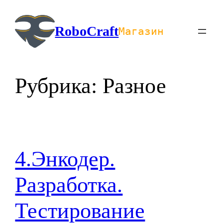
Перейти
к
RoboCraft
Магазин
содержимому
Рубрика:
Разное
4.Энкодер.
Разработка.
Тестирование