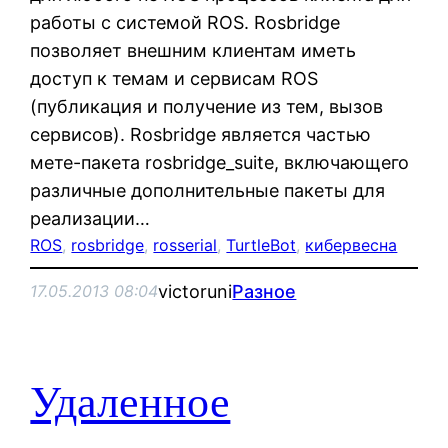
работы с системой ROS. Rosbridge
позволяет внешним клиентам иметь
доступ к темам и сервисам ROS
(публикация и получение из тем, вызов
сервисов). Rosbridge является частью
мете-пакета rosbridge_suite, включающего
различные дополнительные пакеты для
реализации…
ROS
, 
rosbridge
, 
rosserial
, 
TurtleBot
, 
кибервесна
victoruni
Разное
17.05.2013 08:04
Удаленное