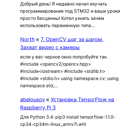
Добрый день! Я недавно начал изучать
программирование под STM32 и ваши уроки
просто бесценны! Хотел узнать зачем
использовать переменную типа…
North
к
7. OpenCV шаг за шагом.
Захват видео с камеры
если у вас черное окно попробуйте так.
#include <opencv2/opencv.hpp>
#include<iostream> #include <stdlib.h>
#include <stdio.h> using namespace cv; using
namespace std;…
abelousov
к
Установка TensorFlow на
Raspberry Pi 3
Для Python 3.4: pip3 install tensorflow-1.1.0-
cp34-cp34m-linux_armv7l.whl